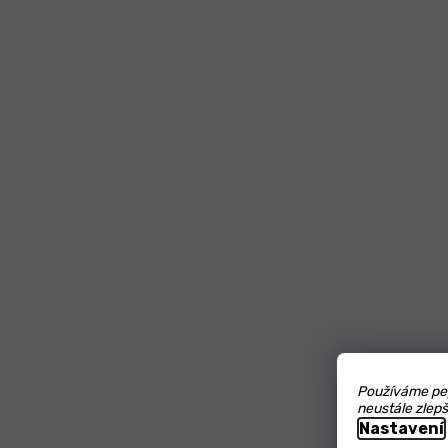
Používáme pep
neustále zlepš
Nastavení