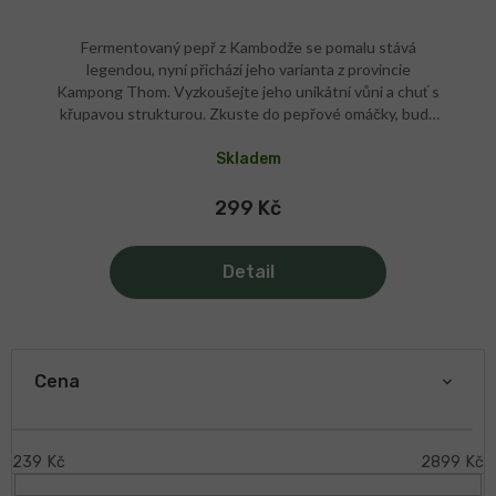
Fermentovaný pepř z Kambodže se pomalu stává
legendou, nyní přichází jeho varianta z provincie
Kampong Thom. Vyzkoušejte jeho unikátní vůni a chuť s
křupavou strukturou. Zkuste do pepřové omáčky, bude
geniální! Fermentované pepře po otevření uchovávejte
nejlépe v chladu a uzavřené nádobě, ideálně v
Skladem
chladničce. Čerstvost pepře tak zůstane zachována
nejlépe. Měkký a křupavý Použít většinou až na talíři
299 Kč
Používá se celý nebo drcený Organic kvalita
Limitovaná produkce Ruční práce až po zabalení Pro
dokonalé vaření i grilování Na steak, omáčku, ale i pesto
Detail
V originální papírové kořence Pálivost: Organic
složení Sami dovážíme Ruční práce
V
ý
Cena
p
i
s
239
Kč
2899
Kč
p