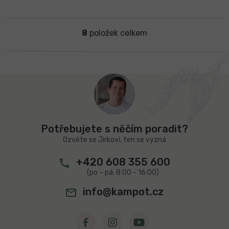
8
položek celkem
O
v
l
á
d
Z
a
á
c
p
í
a
p
t
r
Potřebujete s něčím poradit?
v
í
Ozvěte se Jirkovi, ten se vyzná
k
y
+420 608 355 600
v
ý
p
info@kampot.cz
i
s
u