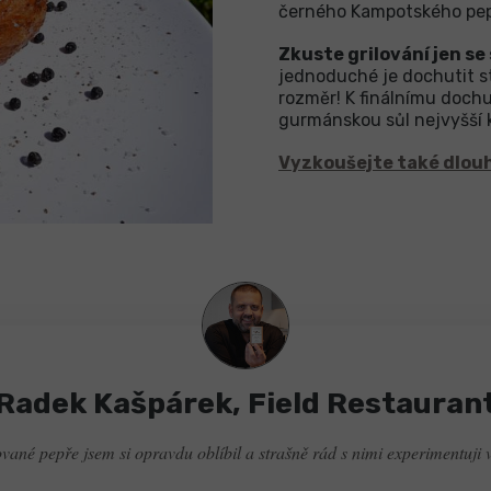
černého Kampotského pepř
Zkuste grilování jen se 
jednoduché je dochutit st
rozměr! K finálnímu doc
gurmánskou sůl nejvyšší k
Vyzkoušejte také dlou
Radek Kašpárek, Field Restauran
ané pepře jsem si opravdu oblíbil a strašně rád s nimi experimentuji 