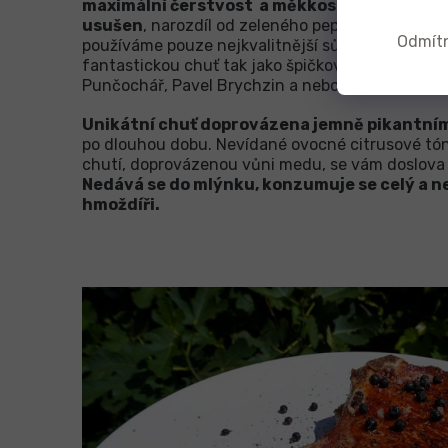
maximální čerstvost a měkkost jednotlivýc
usušen
, narozdíl od zeleného pepře nakládanéh
Odmít
používáme pouze nejkvalitnější sůl - naplno si 
fantastickou chuť tak jako špičkoví kuchaři jak
Punčochář, Pavel Brychzin a nebo David Kalina.
Unikátní chuť doprovázena jemně pikantn
po dlouhou dobu. Nevídané ovocné citrusové tó
chutí, doprovázenou vůni medu, se vám doslova 
Nedává se do mlýnku, konzumuje se celý a n
hmoždíři.