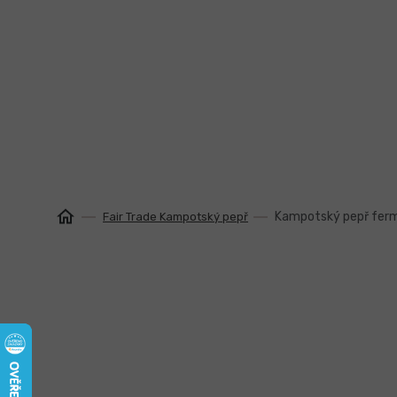
Přejít
na
obsah
Kampotský pepř fer
Fair Trade Kampotský pepř