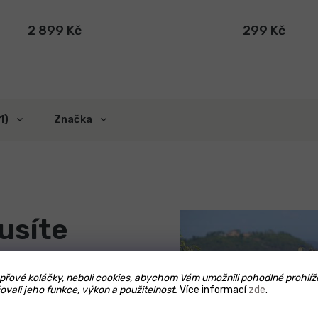
2 899 Kč
299 Kč
1)
Značka
usíte
řové koláčky, neboli cookies, abychom Vám umožnili pohodlné prohlíž
ovali jeho funkce, výkon a použitelnost.
Více informací
zde
.
i si zelený pepř zachovává