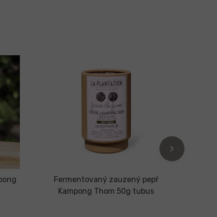
Fair T
Organi
Vegan
pong
Fermentovaný zauzený pepř
Ka
Kampong Thom 50g tubus
fer