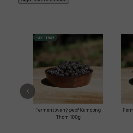
Fair Trade
ní sada
Fermentovaný pepř Kampong
Fer
(58g)
Thom 100g