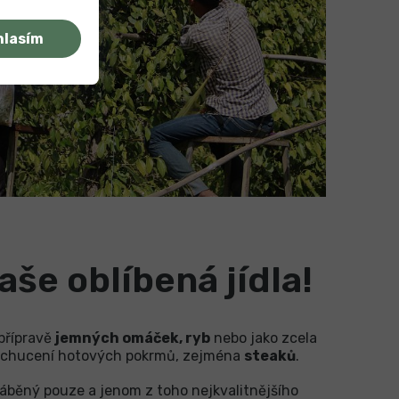
hlasím
aše oblíbená jídla!
 přípravě
jemných omáček, ryb
nebo jako zcela
ochucení hotových pokrmů, zejména
steaků
.
áběný pouze a jenom z toho nejkvalitnějšího