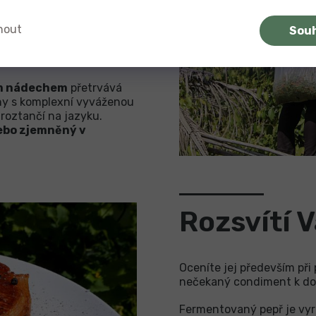
h zrnek.
Nikdy
nebyl
o v octu ke konzervaci
nout
Sou
vychutnáte jeho
o Radek Kašpárek, Honza
ím nádechem
přetrvává
ny s komplexní vyváženou
roztančí na jazyku.
ebo zjemněný v
Rozsvítí V
Oceníte jej především při
nečekaný condiment k d
Fermentovaný pepř je vyr