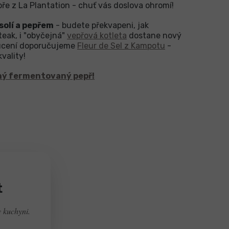
e z La Plantation - chuť vás doslova ohromí!
solí a pepřem
- budete překvapeni, jak
eak, i "obyčejná"
vepřová kotleta
dostane nový
hucení doporučujeme
Fleur de Sel z Kampotu
-
vality!
hý fermentovaný pepř!
t
v kuchyni.