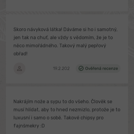
Skoro návyková látka! Dáváme si ho i samotný,
jen tak na chuť, ale vždy s vědomím, že je to
něco mimořádného. Takový malý pepřový
obřad!
Hodnocení produktu je 5 z 5 hvězdiček.
19.2.2025
Nakrájím nože a sypu to do všeho. Člověk se
musí hlídat, aby to hned nezmizlo, protože je to
luxusní i samo o sobě. Takové chipsy pro
fajnšmekry :D