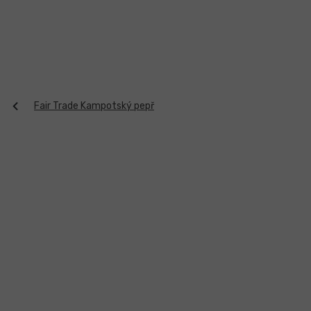
Přejít
na
obsah
Fair Trade Kampotský pepř