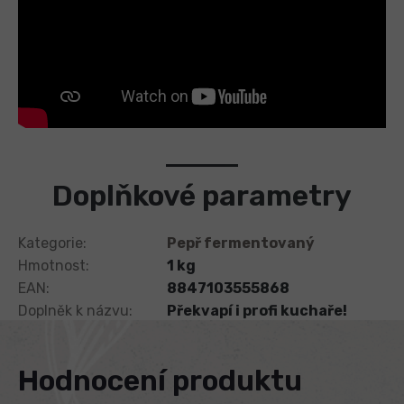
Doplňkové parametry
Kategorie
:
Pepř fermentovaný
Hmotnost
:
1 kg
EAN
:
8847103555868
Doplněk k názvu
:
Překvapí i profi kuchaře!
Hodnocení produktu