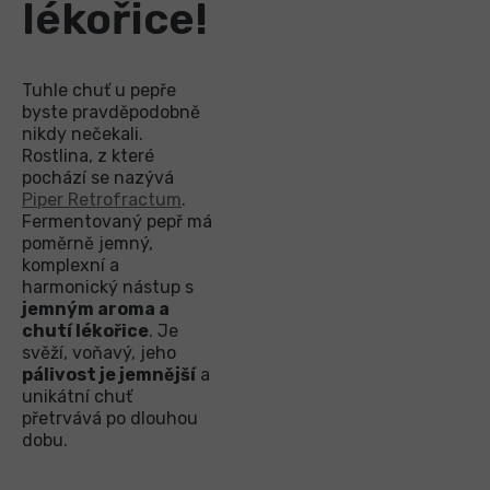
lékořice!
Tuhle chuť u pepře
byste pravděpodobně
nikdy nečekali.
Rostlina, z které
pochází se nazývá
Piper Retrofractum
.
Fermentovaný pepř má
poměrně jemný,
komplexní a
harmonický nástup s
jemným aroma a
chutí lékořice
. Je
svěží, voňavý, jeho
pálivost je jemnější
a
unikátní chuť
přetrvává po dlouhou
dobu.