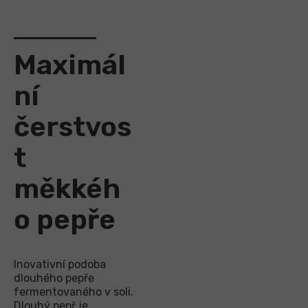
Maximál
ní
čerstvos
t
měkkéh
o pepře
Inovativní podoba
dlouhého pepře
fermentovaného v soli.
Dlouhý pepř je