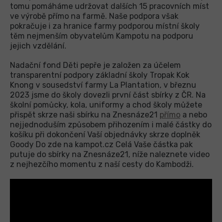
tomu pomáháme udržovat dalších 15 pracovních míst
ve výrobě přímo na farmě. Naše podpora však
pokračuje i za hranice farmy podporou místní školy
těm nejmenším obyvatelům Kampotu na podporu
jejich vzdělání.
Nadační fond Děti pepře je založen za účelem
transparentní podpory základní školy Tropak Kok
Knong v sousedství farmy La Plantation, v březnu
2023 jsme do školy dovezli první část sbírky z ČR. Na
školní pomůcky, kola, uniformy a chod školy můžete
přispět skrze naši sbírku na Znesnáze21
přímo
a nebo
nejjednoduším způsobem přihozením i malé částky do
košíku při dokončení Vaší objednávky skrze doplněk
Goody Do zde na kampot.cz Celá Vaše částka pak
putuje do sbírky na Znesnáze21, níže naleznete video
z nejhezčího momentu z naší cesty do Kambodži.