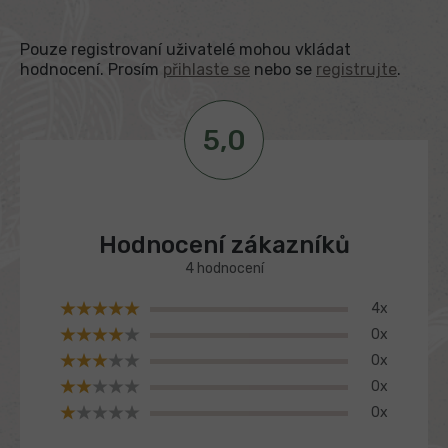
Pouze registrovaní uživatelé mohou vkládat
hodnocení. Prosím
přihlaste se
nebo se
registrujte
.
5,0
V
ý
p
Průměrné
i
s
hodnocení
h
produktu
o
4 hodnocení
je
d
5,0
n
4x
z
o
0x
c
5
e
hvězdiček.
0x
n
0x
í
0x