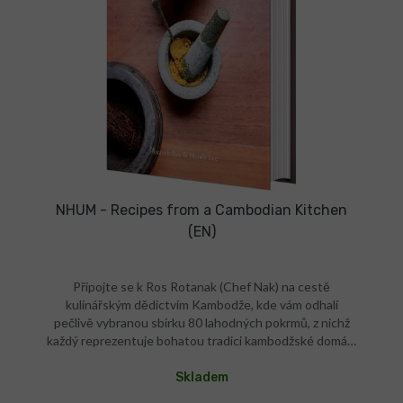
NHUM - Recipes from a Cambodian Kitchen
(EN)
Připojte se k Ros Rotanak (Chef Nak) na cestě
kulinářským dědictvím Kambodže, kde vám odhalí
pečlivě vybranou sbírku 80 lahodných pokrmů, z nichž
každý reprezentuje bohatou tradici kambodžské domácí
kuchyně. Recepty kambodžské domácí kuchyně
Recepty s masem, rybami i vegetariánské Khmerská
Skladem
koření máme také Pálivost: