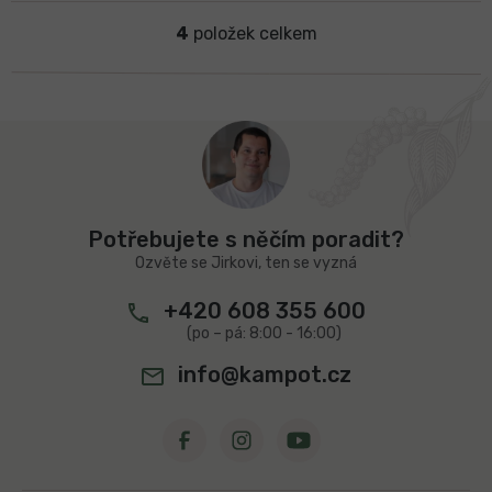
4
položek celkem
O
v
l
á
d
Z
a
á
c
p
í
a
p
t
r
Potřebujete s něčím poradit?
v
í
Ozvěte se Jirkovi, ten se vyzná
k
y
+420 608 355 600
v
ý
p
info@kampot.cz
i
s
u