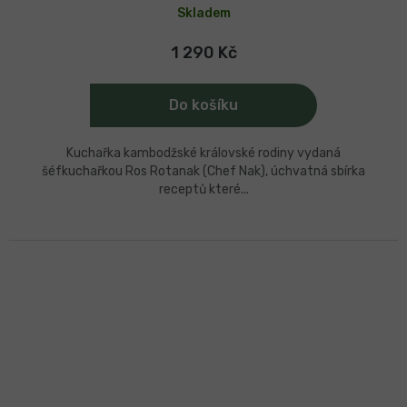
Skladem
1 290 Kč
Do košíku
Kuchařka kambodžské královské rodiny vydaná
šéfkuchařkou Ros Rotanak (Chef Nak), úchvatná sbírka
receptů které...