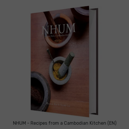
e
n
í
p
r
o
d
u
k
t
ů
NHUM - Recipes from a Cambodian Kitchen (EN)