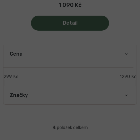
1 090 Kč
Detail
V
ý
Cena
p
i
s
299
Kč
1290
Kč
p
r
Značky
o
d
u
k
Ř
t
a
4
položek celkem
ů
z