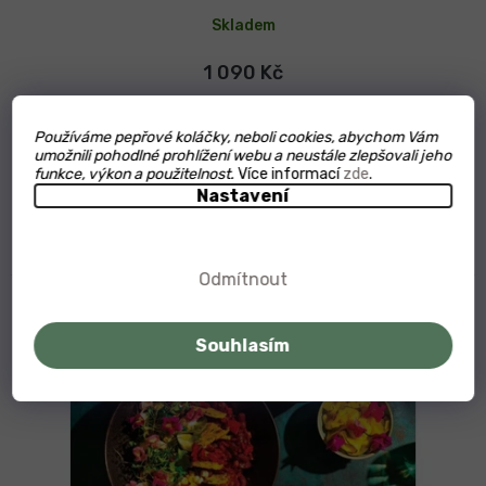
Skladem
1 090 Kč
Do košíku
Používáme pepřové koláčky, neboli cookies, abychom Vám
umožnili pohodlné prohlížení webu a neustále zlepšovali jeho
funkce, výkon a použitelnost.
Více informací
zde
.
Připojte se k Ros Rotanak (Chef Nak) na cestě kulinářským
Nastavení
dědictvím Kambodže, kde vám odhalí pečlivě vybranou...
Odmítnout
Souhlasím