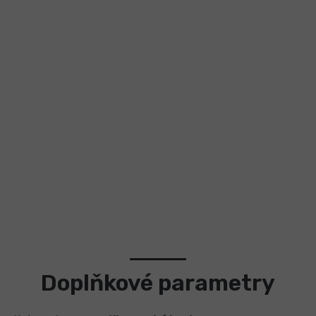
objednávce nad 2000 Kč dopravu zcela zdarma!
A co víc? Máme pro vás dárek k nákupu
plný chuti a zdraví!
Rádi Vám děláme radost! Takže k Vašemu nákupu nad 4000 Kč
zabalíme k Vaší objednávce dárek a to v podobě úžasné omáčky
Khmer Roots. Je připravena z čerstvých kořínků kurkumy a
zázvoru spolu s naším fantastickým Kampotským pepřem, vše v
organické kvalitě bez chemie a konzervantů. Pálí zcela
minimálně, pouze po zázvoru a kurkumě.
Doplňkové parametry