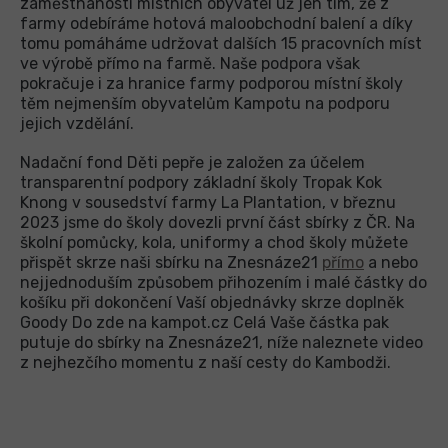
zaměstnanosti místních obyvatel už jen tím, že z
farmy odebíráme hotová maloobchodní balení a díky
tomu pomáháme udržovat dalších 15 pracovních míst
ve výrobě přímo na farmě. Naše podpora však
pokračuje i za hranice farmy podporou místní školy
těm nejmenším obyvatelům Kampotu na podporu
jejich vzdělání.
Nadační fond Děti pepře je založen za účelem
transparentní podpory základní školy Tropak Kok
Knong v sousedství farmy La Plantation, v březnu
2023 jsme do školy dovezli první část sbírky z ČR. Na
školní pomůcky, kola, uniformy a chod školy můžete
přispět skrze naši sbírku na Znesnáze21
přímo
a nebo
nejjednoduším způsobem přihozením i malé částky do
košíku při dokončení Vaší objednávky skrze doplněk
Goody Do zde na kampot.cz Celá Vaše částka pak
putuje do sbírky na Znesnáze21, níže naleznete video
z nejhezčího momentu z naší cesty do Kambodži.