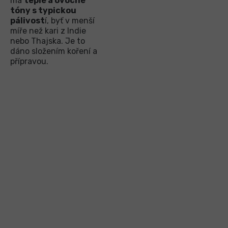
má
teplé a ovocné
tóny s typickou
pálivost
í, byť v menší
míře než kari z Indie
nebo Thajska. Je to
dáno složením koření a
přípravou.