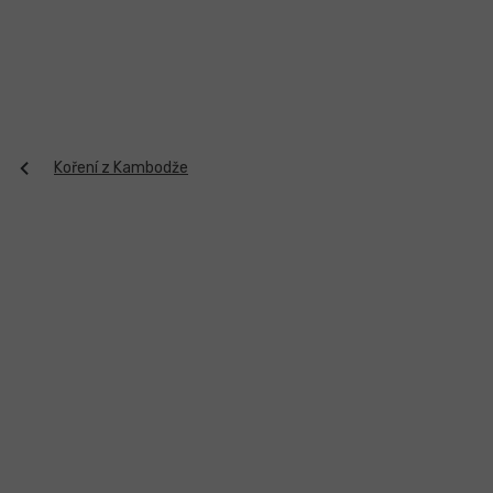
Přejít
na
obsah
Koření z Kambodže