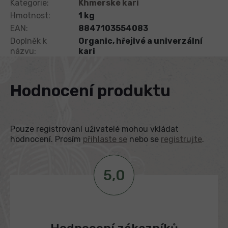
Kategorie
:
Khmerské kari
Hmotnost
:
1 kg
EAN
:
8847103554083
Doplněk k
Organic, hřejivé a univerzální
názvu
:
kari
Hodnocení produktu
Pouze registrovaní uživatelé mohou vkládat
hodnocení. Prosím
přihlaste se
nebo se
registrujte
.
5,0
V
ý
p
Průměrné
i
s
hodnocení
h