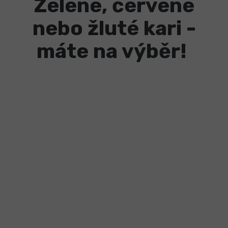
Zelené, červené
nebo žluté kari -
máte na výběr!
Green
Yellow
Red Khmer
Khmer
Khmer
Curry
Curry
Curry
Nejpopulárnější
Fantasticky
Pikantní kari,
khmerské kari