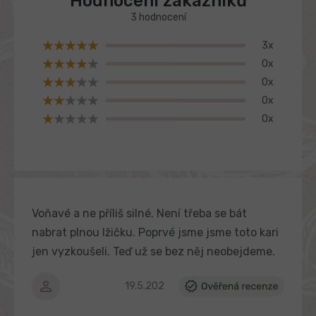
produktu
o
3 hodnocení
je
d
5,0
n
3x
z
o
0x
c
5
e
hvězdiček.
0x
n
0x
í
0x
Voňavé a ne příliš silné. Není třeba se bát
nabrat plnou lžičku. Poprvé jsme jsme toto kari
jen vyzkoušeli. Teď už se bez něj neobejdeme.
Hodnocení produktu je 5 z 5 hvězdiček.
19.5.2025