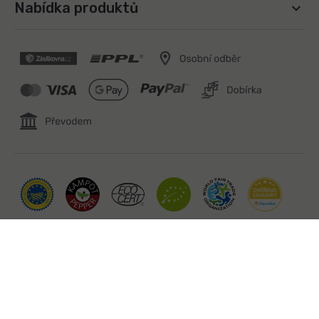
Nabídka produktů
Copyright 2026
Fair Trade Kampotský pepř a koření z
Kambodže | Kampot.cz
. Všechna práva vyhrazena.
Vytvořil Shoptet