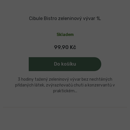
Cibule Bistro zeleninový vývar 1L
Průměrné
hodnocení
Skladem
produktu
je
5,0
99,90 Kč
z
5
hvězdiček.
Do košíku
3 hodiny tažený zeleninový vývar bez nechtěných
přídaných látek, zvýrazňovačů chuti a konzervantů v
praktickém...