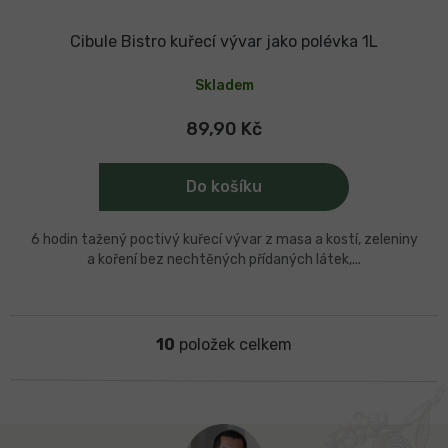
Cibule Bistro kuřecí vývar jako polévka 1L
Skladem
89,90 Kč
Do košíku
6 hodin tažený poctivý kuřecí vývar z masa a kostí, zeleniny
a koření bez nechtěných přídaných látek,...
10
položek celkem
O
v
l
á
d
Z
a