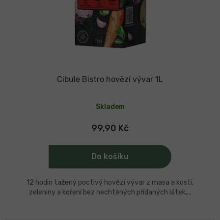
Cibule Bistro hovězí vývar 1L
Průměrné
hodnocení
Skladem
produktu
je
5,0
99,90 Kč
z
5
hvězdiček.
Do košíku
12 hodin tažený poctivý hovězí vývar z masa a kostí,
zeleniny a koření bez nechtěných přídaných látek,...