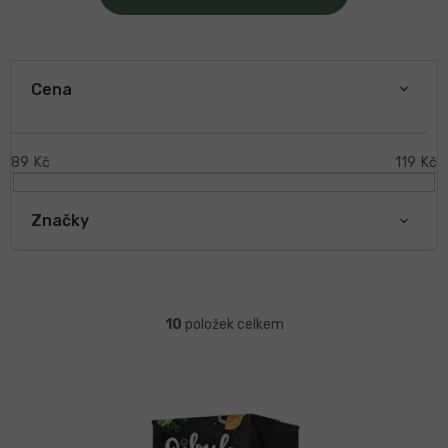
V
ý
Cena
p
i
s
89
Kč
119
Kč
p
r
Značky
o
d
u
k
Ř
t
a
10
položek celkem
ů
z
e
n
í
p