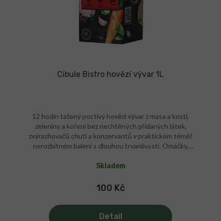
Cibule Bistro hovězí vývar 1L
12 hodin tažený poctivý hovězí vývar z masa a kostí,
zeleniny a koření bez nechtěných přídaných látek,
zvýrazňovačů chuti a konzervantů v praktickém téměř
nerozbitném balení s dlouhou trvanlivostí. Omáčky,
polévky a tažená masa dostanou grády! 12 hodin
tažený vývar bez konzervantů Praktické balení v
Skladem
tetrapaku Nemusí se chladit!
100 Kč
Detail