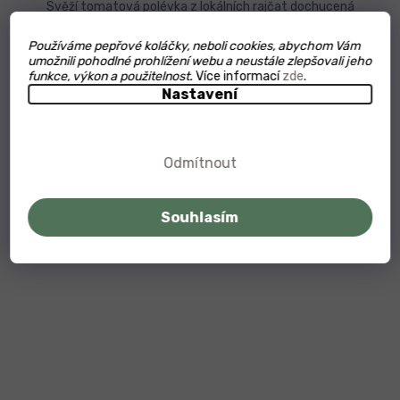
Svěží tomatová polévka z lokálních rajčat dochucená
aromatickými bylinkami. Skvělá jako rychlý oběd nebo...
Používáme pepřové koláčky, neboli cookies, abychom Vám
umožnili pohodlné prohlížení webu a neustále zlepšovali jeho
funkce, výkon a použitelnost.
Více informací
zde
.
Nastavení
Odmítnout
Souhlasím