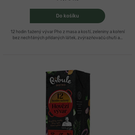
z
5
hvězdiček.
Do košíku
12 hodin tažený vývar Pho z masa a kostí, zeleniny a koření
bez nechtěných přídaných látek, zvýrazňovačů chuti a...