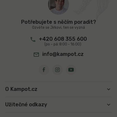
á
c
p
í
a
p
t
r
Potřebujete s něčím poradit?
v
í
Ozvěte se Jirkovi, ten se vyzná
k
y
+420 608 355 600
v
ý
p
info@kampot.cz
i
s
u
O Kampot.cz
Užitečné odkazy