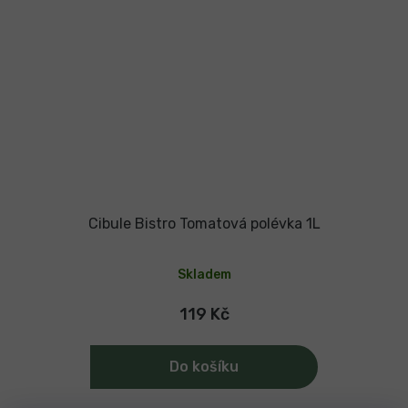
Cibule Bistro Tomatová polévka 1L
Průměrné
hodnocení
Skladem
produktu
je
5,0
119 Kč
z
5
hvězdiček.
Do košíku