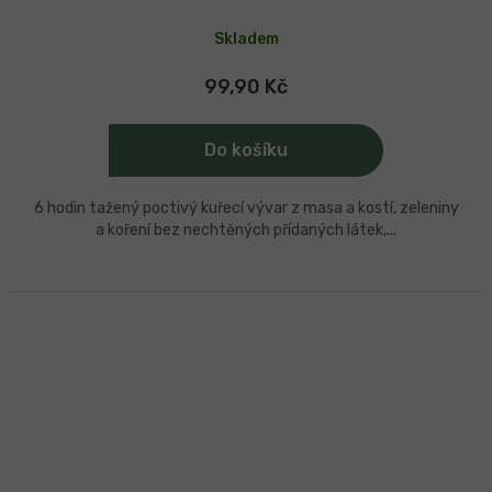
Průměrné
hodnocení
Skladem
produktu
je
5,0
99,90 Kč
z
5
hvězdiček.
Do košíku
6 hodin tažený poctivý kuřecí vývar z masa a kostí, zeleniny
a koření bez nechtěných přídaných látek,...