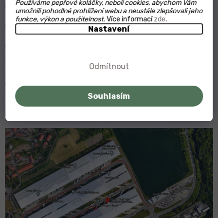
Používáme pepřové koláčky, neboli cookies, abychom Vám
kartou. Dobírka je za 30 Kč.
umožnili pohodlné prohlížení webu a neustále zlepšovali jeho
funkce, výkon a použitelnost.
Více informací
zde
.
Osobní odběr
Nastavení
Osobní odběr je možný
po dohodě
na adrese našeho skladu v
Kněževsi, Nad Kovárnou 185, sklad VAMAR
INTERNATIONAL. Mapu v
Google Maps
otevřete 🚗
zde
. Před
Odmítnout
vyzvednutím
je potřeba mít objednávku uhrazenou
kartou a
nebo převodem, platba v hotovosti na místě není možná! Před
vyzvednutím se prosím dohodněte na času Vašeho příjezdu se
Souhlasím
skladníkem, aby vše proběhlo i pro Vás rychle a
hladce:
+420 725 938 081 (Zdeněk Nedvěd)
. Mapa areálu zde: