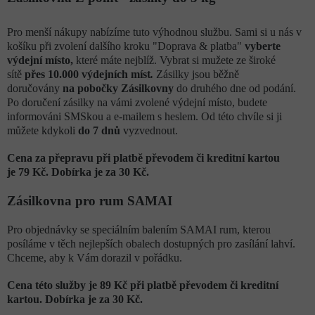
Pro menší nákupy nabízíme tuto výhodnou službu. Sami si u nás v
košíku při zvolení dalšího kroku "Doprava & platba"
vyberte
výdejní místo,
které máte nejblíž. Vybrat si mužete ze široké
sítě
přes 10.000 výdejních míst
.
Zásilky jsou běžně
doručovány
na pobočky Zásilkovny
do druhého dne od podání.
Po doručení zásilky na vámi zvolené výdejní místo, budete
informováni
SMSkou a e-mailem s heslem. Od této chvíle si ji
můžete kdykoli
do 7 dnů
vyzvednout.
Cena za přepravu při platbě převodem či kreditní kartou
je
79
Kč. Dobírka je za 30
Kč.
Zásilkovna pro rum SAMAI
Pro objednávky se speciálním balením SAMAI rum, kterou
posíláme v těch nejlepších obalech dostupných pro zasílání lahví.
Chceme, aby k Vám dorazil v pořádku.
Cena této služby je 89 Kč při platbě převodem či kreditní
kartou. Dobírka je za 30 Kč.