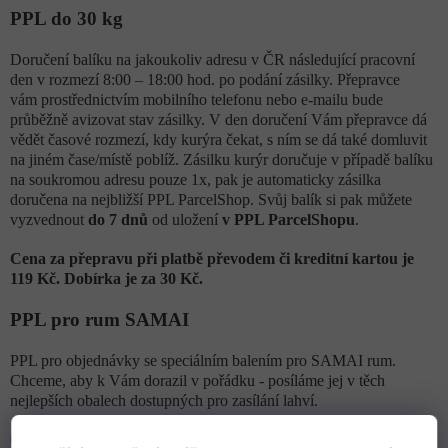
PPL do 30 kg
Doručení balíku na jakoukoliv adresu v ČR následující pracovní
den v rozmezí 8:00 – 18:00 hod. po podání zásilky. Přepravce
vám prostřednictvím mobilního telefonu nebo e-mailu bude
průběžně avizovat stav zásilky. V den doručení Vám přepravce dá
vědět časové rozmezí, kdy kurýra čekat, s ním se dá také domluvit
na jiném čase/místě poblíž. Zásilku kurýr doručuje v případě balíku
na soukromou adresu pouze 1x, pak je automaticky zásilka
doručena na nejbližší PPL ParcelShop. Svůj balík si pak můžete
vyzvednout
do 7 dnů
od uložení
v PPL ParcelShopu
.
Cena za přepravu při platbě převodem či kreditní kartou je
119
Kč. Dobírka je za 30
Kč.
PPL pro rum SAMAI
PPL pro objednávky se speciálním balením pro SAMAI rum.
Chceme, aby k Vám dorazil v pořádku - posíláme jej v těch
nejlepších obalech dostupných pro zasílání lahví.
Cena této služby je 129 Kč při platbě převodem či kreditní