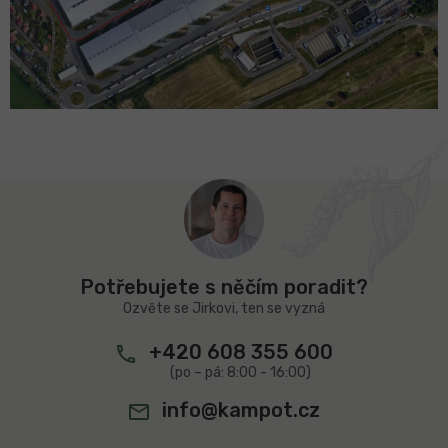
Z
á
p
Potřebujete s něčím poradit?
a
Ozvěte se Jirkovi, ten se vyzná
t
+420 608 355 600
í
info@kampot.cz