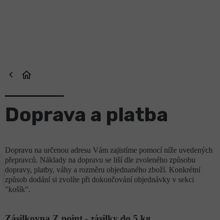
Přejít
na
obsah
Doprava a platba
Dopravu na určenou adresu Vám zajistíme pomocí níže uvedených
přepravců. Náklady na dopravu se liší dle zvoleného způsobu
dopravy, platby, váhy a rozměru objednaného zboží. Konkrétní
způsob dodání si zvolíte při dokončování objednávky v sekci
"košík".
Zásilkovna Z point - zásilky do 5 kg