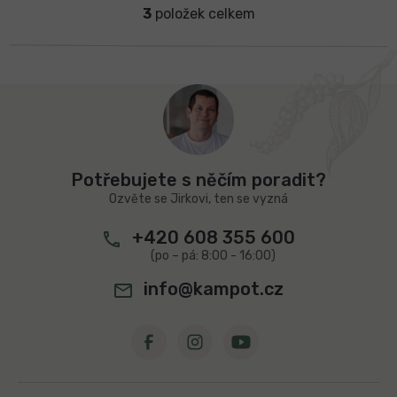
3
položek celkem
O
v
l
á
d
Z
a
á
c
p
í
a
p
t
r
Potřebujete s něčím poradit?
v
í
Ozvěte se Jirkovi, ten se vyzná
k
y
+420 608 355 600
v
ý
p
info@kampot.cz
i
s
u