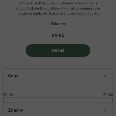
Double Dutch bylo vytvořit takový, který správně
podpoří alkoholickou složku v koktejlu a odmění vaše
chuťové buňky. Hořkost chininu zjemňuje nádech
růžového grepu a jalovce, díky čemuž se prohloubí
aroma a chuť v koktejlu Gin & Tonic. Skvěle funguje také
Skladem
s vermutem či tequilou blanco.
29 Kč
Detail
V
ý
Cena
p
i
s
29
Kč
35
Kč
p
r
Značky
o