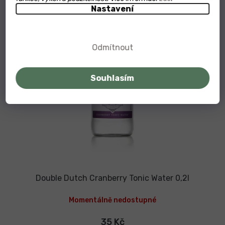
Nastavení
Odmítnout
Souhlasím
Double Dutch Cranberry Tonic Water 0,2l
Momentálně nedostupné
35 Kč