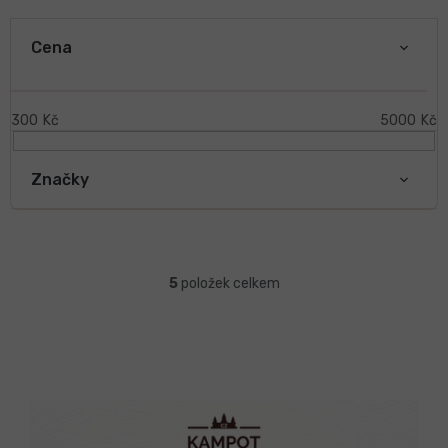
V
ý
Cena
p
i
s
300
Kč
5000
Kč
p
r
Značky
o
d
u
k
Ř
t
a
5
položek celkem
ů
z
e
n
í
p
r
o