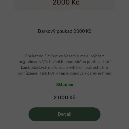
Dárkový poukaz 2000 Kč
Poukaz do 5 minut ve Vašem e-mailu, výběr z
nejpodmanivějších vůní Kampotského pepře a chutí
kambodžských delikates, s výběrem pak ochotně
pomůžeme. Tisk PDF v teple domova a dárek je hned
vyřešen! Pro milovníky vaření a grilování Pro
steakožrouty i vegany PDF e-mailem
Skladem
2 000 Kč
Detail