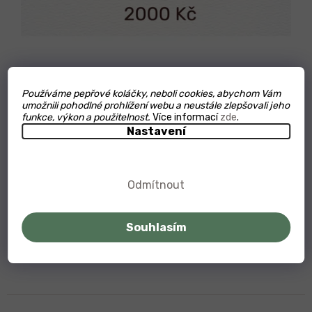
Dárkový poukaz 2000 Kč
Používáme pepřové koláčky, neboli cookies, abychom Vám
umožnili pohodlné prohlížení webu a neustále zlepšovali jeho
funkce, výkon a použitelnost.
Více informací
zde
.
Ihned e-mailem
Nastavení
2 000 Kč
Odmítnout
Do košíku
Souhlasím
Poukaz do 5 minut ve Vašem e-mailu, výběr z
nejpodmanivějších vůní Kampotského pepře a chutí
kambodžských...