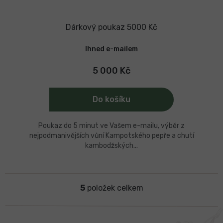
Dárkový poukaz 5000 Kč
Ihned e-mailem
5 000 Kč
Do košíku
Poukaz do 5 minut ve Vašem e-mailu, výběr z
nejpodmanivějších vůní Kampotského pepře a chutí
kambodžských...
5
položek celkem
O
v
l
á