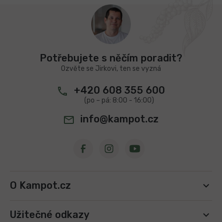
d
Z
a
á
c
p
í
a
p
t
r
Potřebujete s něčím poradit?
v
í
Ozvěte se Jirkovi, ten se vyzná
k
y
+420 608 355 600
v
ý
p
info@kampot.cz
i
s
u
O Kampot.cz
Užitečné odkazy