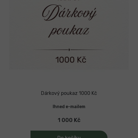
d
u
k
t
ů
Dárkový poukaz 1000 Kč
Ihned e-mailem
1 000 Kč
Do košíku