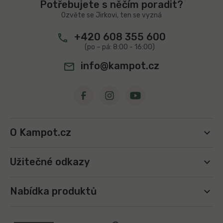
r
Potřebujete s něčím poradit?
v
í
Ozvěte se Jirkovi, ten se vyzná
k
y
+420 608 355 600
v
ý
p
info@kampot.cz
i
s
u
O Kampot.cz
Užitečné odkazy
Nabídka produktů