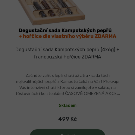
Degustační sada Kampotských pepřů (4x6g) +
francouzská hořčice ZDARMA
Začněte vařit s lepší chutí už zítra - sada těch
nejkvalitnějších pepřů z Kampotu čeká na Vás! Překvapí
Vás intenzivní chutí, kterou si zamilujete v salátu, na
těstovinách i ke steakům! ČASOVĚ OMEZENÁ AKCE -
vyberte si (níže) jednu z premiových francouzských
hořčic s naším kořením ZDARMA! 4x premiový
Skladem
Kampotský pepř Zvedne chuť každého jídla Méně pálí,
více chutná Farmářská hořčice ZDARMA Výběr z
499 Kč
limitovaného množství Ruční práce až po zabalení Pro
dokonalé vaření i grilování Na steak, těstoviny, ale i salát