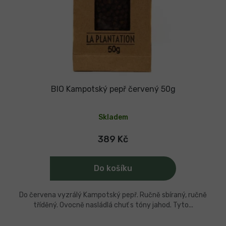
BIO Kampotský pepř červený 50g
Průměrné
hodnocení
Skladem
produktu
je
5,0
389 Kč
z
5
hvězdiček.
Do košíku
Do červena vyzrálý Kampotský pepř. Ručně sbíraný, ručně
tříděný. Ovocně nasládlá chuť s tóny jahod. Tyto...