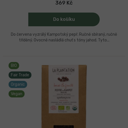
4,6
369 Kč
z
5
hvězdiček.
Do košíku
Do červena vyzrálý Kampotský pepř. Ručně sbíraný, ručně
tříděný. Ovocně nasládlá chuť s tóny jahod. Tyto...
BIO
Fair Trade
Organic
Vegan