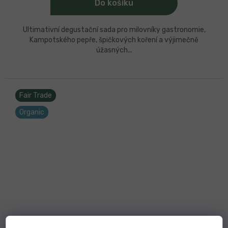
Do košíku
Ultimativní degustační sada pro milovníky gastronomie,
Kampotského pepře, špičkových koření a výjimečně
úžasných...
Fair Trade
Organic