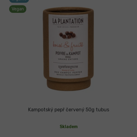
p
r
Vegan
o
d
u
k
t
ů
Kampotský pepř červený 50g tubus
Průměrné
hodnocení
Skladem
produktu
je