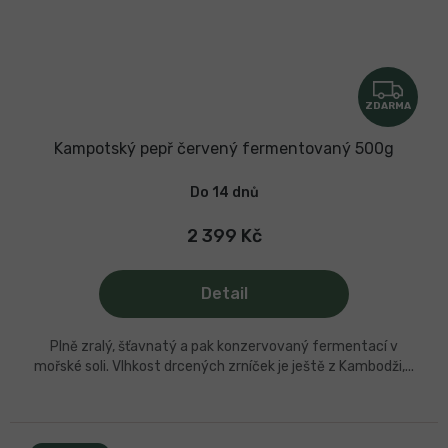
Z
ZDARMA
D
A
Kampotský pepř červený fermentovaný 500g
R
Do 14 dnů
M
A
2 399 Kč
Detail
Plně zralý, šťavnatý a pak konzervovaný fermentací v
mořské soli. Vlhkost drcených zrníček je ještě z Kambodži,...