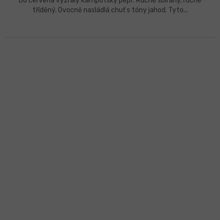
Do červena vyzrálý Kampotský pepř. Ručně sbíraný, ručně
tříděný. Ovocně nasládlá chuť s tóny jahod. Tyto...