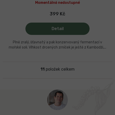
hodnocení
Momentálně nedostupné
produktu
je
5,0
399 Kč
z
5
hvězdiček.
Detail
Plně zralý, šťavnatý a pak konzervovaný fermentací v
mořské soli. Vlhkost drcených zrníček je ještě z Kambodži,...
11
položek celkem
O
v
l
á
d
Z
a
á
c
p
í
a
p
t