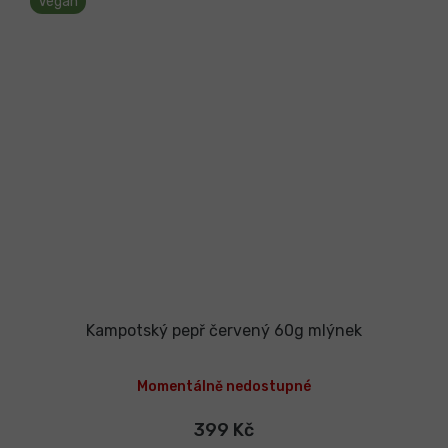
Vegan
Kampotský pepř červený 60g mlýnek
Průměrné
hodnocení
Momentálně nedostupné
produktu
je
5,0
399 Kč
z