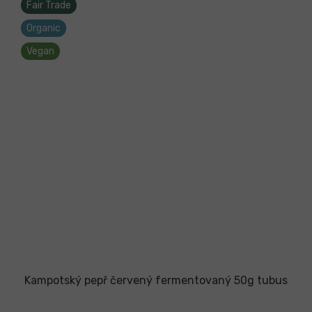
Fair Trade
Organic
Vegan
Kampotský pepř červený fermentovaný 50g tubus
Průměrné