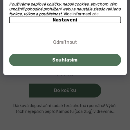
Používáme pepřové koláčky, neboli cookies, abychom Vám
umožnili pohodlné prohlížení webu a neustále zlepšovali jeho
funkce, výkon a použitelnost.
Více informací
zde
.
Nastavení
Degustační sada Kampotských pepřů Limited
Odmítnout
Edition - Sala Chan
Průměrné
hodnocení
Souhlasím
Skladem
produktu
je
5,0
749 Kč
z
5
hvězdiček.
Do košíku
Dárková degustační sada která chutná i pomáhá! Výběr
těch nejlepších pepřů Kampotu (cca 25g) v dřevěné...