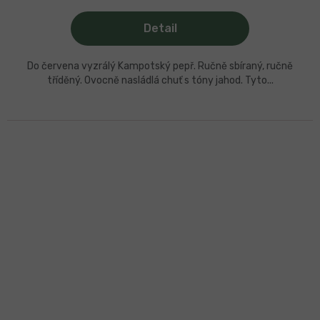
5
hvězdiček.
Detail
Do červena vyzrálý Kampotský pepř. Ručně sbíraný, ručně
tříděný. Ovocně nasládlá chuť s tóny jahod. Tyto...