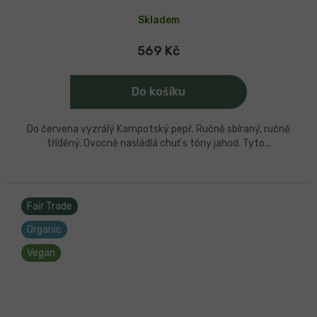
Průměrné
hodnocení
Skladem
produktu
je
5,0
569 Kč
z
5
hvězdiček.
Do košíku
Do červena vyzrálý Kampotský pepř. Ručně sbíraný, ručně
tříděný. Ovocně nasládlá chuť s tóny jahod. Tyto...
Fair Trade
Organic
Vegan