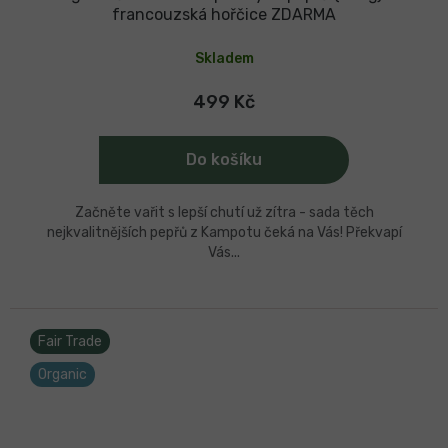
francouzská hořčice ZDARMA
Skladem
499 Kč
Do košíku
Začněte vařit s lepší chutí už zítra - sada těch
nejkvalitnějších pepřů z Kampotu čeká na Vás! Překvapí
Vás...
Fair Trade
Organic