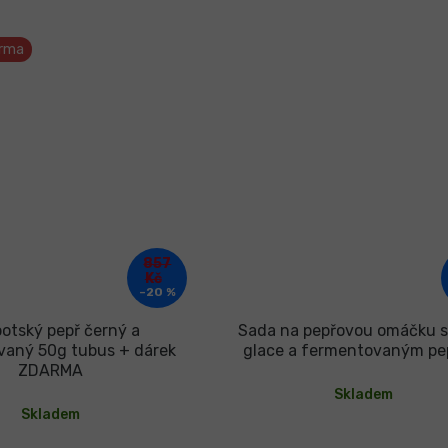
arma
857
Kč
–20 %
otský pepř černý a
Sada na pepřovou omáčku s
vaný 50g tubus + dárek
glace a fermentovaným p
ZDARMA
Skladem
Skladem