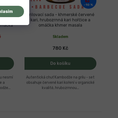
Kč
Kč
–10 %
–10 %
hlasím
 pepř
Grilovací sada - khmerské červené
chilli
kari, hrubozrnná kari hořčice a
 omáčka
omáčka khmer masala
é
Skladem
780 Kč
Do košíku
lu nesmí
Autentická chuť Kambodže na grilu - set
ie a
obsahuje červené kari koření v organické
odže...
kvalitě, hrubozrnnou...