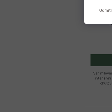
Odmít
Grilovac
černý, 
p
Sen milovník
intenzivní 
chuťov