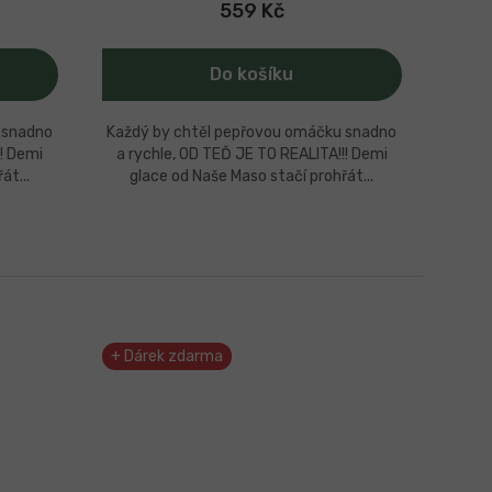
559 Kč
Do košíku
 snadno
Každý by chtěl pepřovou omáčku snadno
!! Demi
a rychle, OD TEĎ JE TO REALITA!!! Demi
át...
glace od Naše Maso stačí prohřát...
+ Dárek zdarma