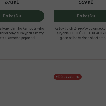
678 Kč
559 Kč
Do košíku
Do košíku
a legendárního Kampotského
Každý by chtěl pepřovou omáčku
átními tóny eukalyptu a máty,
a rychle, OD TEĎ JE TO REALITA!
ste u černého pepře asi...
glace od Naše Maso stačí prohř
+ Dárek zdarma