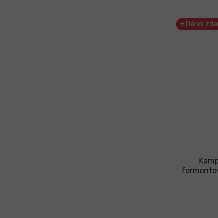
+ Dárek zd
Kamp
fermento