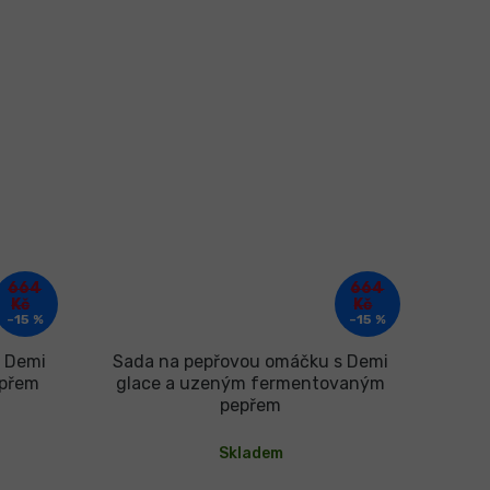
664
664
Kč
Kč
–15 %
–15 %
 Demi
Sada na pepřovou omáčku s Demi
epřem
glace a uzeným fermentovaným
pepřem
Skladem