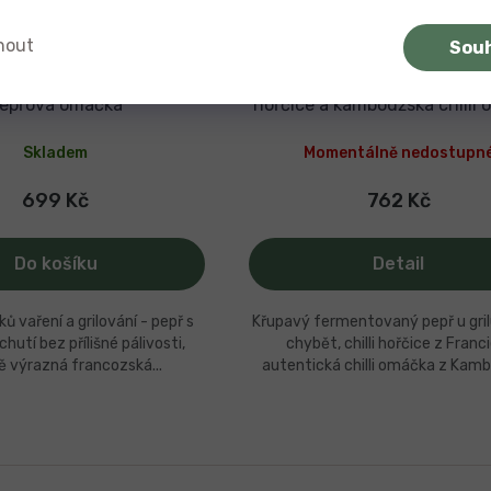
Kč
–11 %
nout
Sou
í sada - Kampotský pepř
Grilovací sada - Kampotský
francouzská hořčice a
frementovaný, francouzská 
epřová omáčka
hořčice a kambodžská chilli
Skladem
Momentálně nedostupn
699 Kč
762 Kč
Do košíku
Detail
ů vaření a grilování - pepř s
Křupavý fermentovaný pepř u gri
chutí bez přílišné pálivosti,
chybět, chilli hořčice z Franc
ě výrazná francozská...
autentická chilli omáčka z Kamb