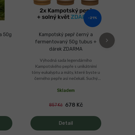
-21%
ea 50g
Kampotský pepř černý a
Sada
fermentovaný 50g tubus +
D
dárek ZDARMA
fe
Výhodná sada legendárního
Každý
Kampotského pepře s unikátními
snad
tóny eukalyptu a máty, které byste u
REALITA
černého pepře asi nečekali. Suchý
stačí 
pepř do mlýnku, fermentovaný
měkký
křupavý pepř na talíř (nepatří do
(mám
Skladem
mlýnku) a ten nejjemnejší solný květ
zjem
ZDARMA jako dárek! Vařte snáze a
chu
678 Kč
857 Kč
rychleji s tím nejlepším pepřem a solí!
skladov
Aromatický pepř do mlýnku Křupavý
vystačí 
pepř na talíř Solný květ na dochucení
ušlechti
Detail
Organic kvalita VÝHODNÁ
výš! P
NABÍDKA Skvěle voní i chutná vše!
Prof