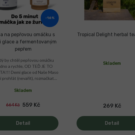
-16%
a na pepřovou omáčku s
Tropical Delight herbal t
 glace a fermentovaným
pepřem
dý by chtěl pepřovou omáčku
Skladem
dno a rychle, OD TEĎ JE TO
TA!!! Demi glace od Naše Maso
í prohřát (nevařit), rozmačkat
ý fermentovaný pepř (máme i
ou variantu) a zjemnit máslem a
Skladem
nou dle chuti.Uzavřené balení
žno skladovat při pokojové
559 Kč
664 Kč
269 Kč
otě. Sada vystačí až na cca 20
í! P.S. s trochou ušlechtilého
oholu jste ještě o level výš!
Detail
Detail
přová omáčka během minut
fesionální chuť Bez chemie