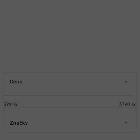
V
ý
Cena
p
i
s
399
Kč
3790
Kč
p
r
Značky
o
d
u