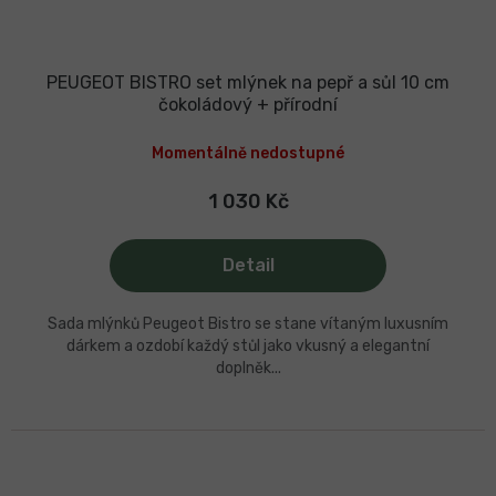
PEUGEOT BISTRO set mlýnek na pepř a sůl 10 cm
čokoládový + přírodní
Momentálně nedostupné
1 030 Kč
Detail
Sada mlýnků Peugeot Bistro se stane vítaným luxusním
dárkem a ozdobí každý stůl jako vkusný a elegantní
doplněk...