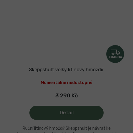
Z
ZDARMA
D
A
Skeppshult velký litinový hmoždíř
R
Momentálně nedostupné
M
A
3 290 Kč
Detail
Ruční litinový hmoždíř Skeppshult je návrat ke