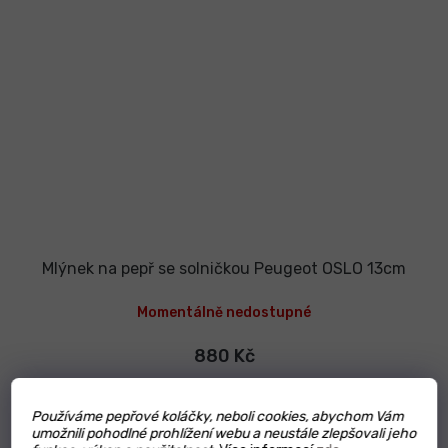
Mlýnek na pepř se solničkou Peugeot OSLO 13cm
Momentálně nedostupné
880 Kč
Detail
Používáme pepřové koláčky, neboli cookies, abychom Vám
umožnili pohodlné prohlížení webu a neustále zlepšovali jeho