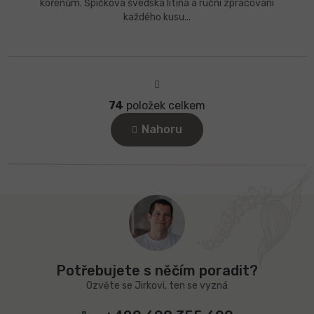
kořenům. Špičková švédská litina a ruční zpracování
každého kusu...
S
t
r
74
položek celkem
á
O
n
v
Nahoru
k
l
o
á
v
d
á
a
n
c
í
Z
í
á
p
p
r
v
a
k
t
Potřebujete s něčím poradit?
y
í
v
Ozvěte se Jirkovi, ten se vyzná
ý
p