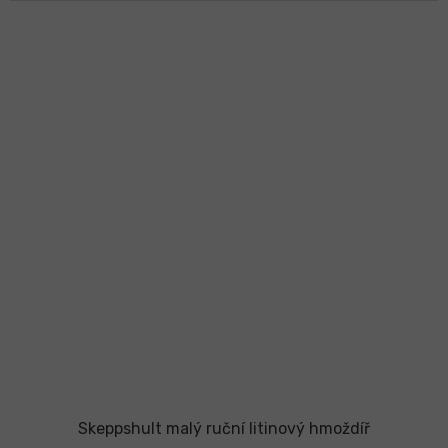
Skeppshult malý ruční litinový hmoždíř