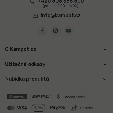
+420 608 355 600
i
s
u
info@kampot.cz
O Kampot.cz
Užitečné odkazy
Nabídka produktů