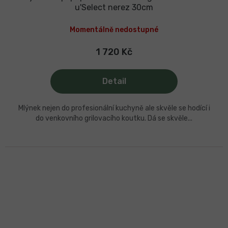
u'Select nerez 30cm
Momentálně nedostupné
1 720 Kč
Detail
Mlýnek nejen do profesionální kuchyně ale skvěle se hodící i
do venkovního grilovacího koutku. Dá se skvěle...