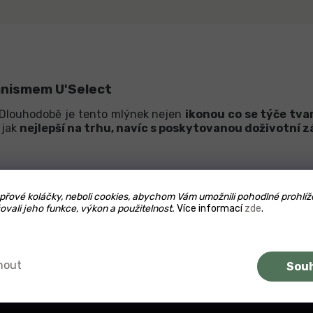
anismem U'Select
 Dlouhodobě je tento mlýnek nejen
ikonou co se týče tvar
 jak
nejlepší na trhu, navíc s poskytovanou doživotní
dy si pootočením spodního límce mlýnku
zvolíte hrubost m
otského pepře.
řové koláčky, neboli cookies, abychom Vám umožnili pohodlné prohlíž
ovali jeho funkce, výkon a použitelnost.
Více informací
zde
.
e designovým prvkem každé klasické nebo i moderní kuc
u v barvě
černé
,
červené
nebo
bílé
. V případě klavírového 
dy nebo někoho obdarovat rovnou velkou sadou vícero mlýnk
nout
Sou