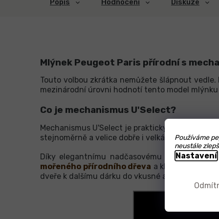
Popis
Hodnocení
Diskuze
Mlýnek Peugeot Paris přírodní s mech
Touto volbou zkrátka nemůžete šlápnout vedle.
mezinárodní úrovni hodnotí tento model mlýnku
Co je mechanismus U'Select?
Mechanismus U'Select je praktickým řešením, k
stejnoměrně a velice dobře i velká zrníčka Kamp
Používáme pep
neustále zlepš
Nastavení
Díky elegantnímu nadčasovému tvaru se stan
mořeného přírodního dřeva
a klavírového lak
dveře k dalšímu dárku do vkusné a praktické sa
Odmít