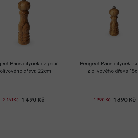
eot Paris mlýnek na pepř
Peugeot Paris mlýnek na
 olivového dřeva 22cm
z olivového dřeva 18
1 490 Kč
1 390 Kč
2 161 Kč
1 990 Kč