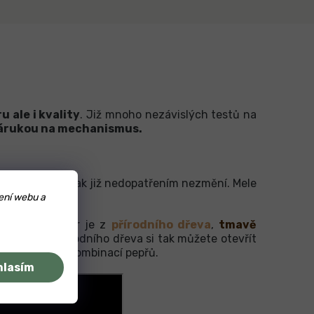
u ale i kvality
. Již mnoho nezávislých testů na
 zárukou na mechanismus.
letí
, která se pak již nedopatřením nezmění. Mele
ení webu a
hyně. Na výběr je z
přírodního dřeva
,
tmavě
laku nebo i přírodního dřeva si tak můžete otevřít
ů s barevnou kombinací pepřů.
hlasím