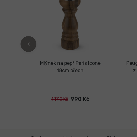
ubus -
Mlýnek na pepř Paris Icone
Peug
ný
18cm ořech
z
tubus
990 Kč
1 390 Kč