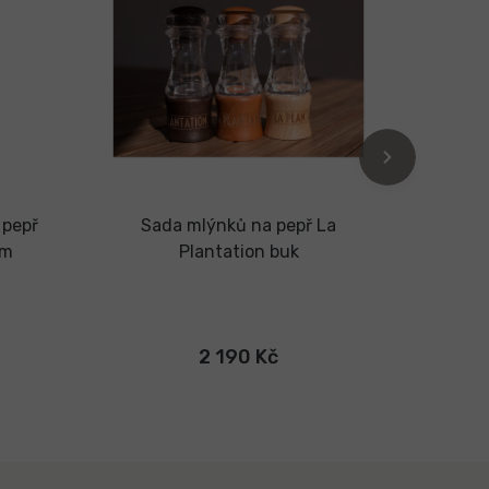
 pepř
Sada mlýnků na pepř La
Mlýne
cm
Plantation buk
buk od
2 190 Kč