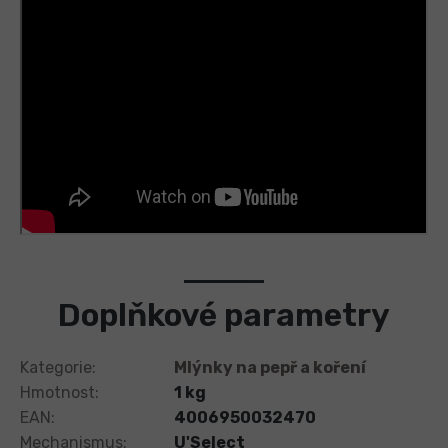
Doplňkové parametry
Kategorie
:
Mlýnky na pepř a koření
Hmotnost
:
1 kg
EAN
:
4006950032470
Mechanismus
:
U'Select