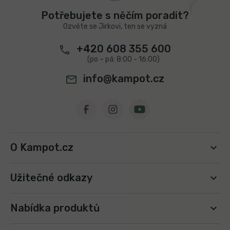
t
Potřebujete s něčím poradit?
í
Ozvěte se Jirkovi, ten se vyzná
+420 608 355 600
info@kampot.cz
O Kampot.cz
Užitečné odkazy
Nabídka produktů