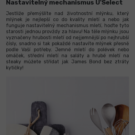
Nastavitelný mechanismus U'Select
Jestliže přemýšlíte nad životnostní mlýnku, který
mlýnek je nejlepší co do kvality mletí a nebo jak
funguje nastavitelný mechanismus mletí, hoďte tyto
starosti jednou provždy za hlavu! Na těle mlýnku jsou
vyznačeny hrubosti mletí od nejjemnější po nejhrubší
čísly, snadno si tak pokaždé nastavíte mlýnek přesně
podle Vaší potřeby. Jemné mletí do polévek nebo
omáček, střední mletí na saláty a hrubé mletí na
steaky můžete střídat jak James Bond bez ztráty
kytičky!