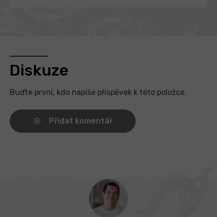
Diskuze
Buďte první, kdo napíše příspěvek k této položce.
Přidat komentář
Z
á
p
a