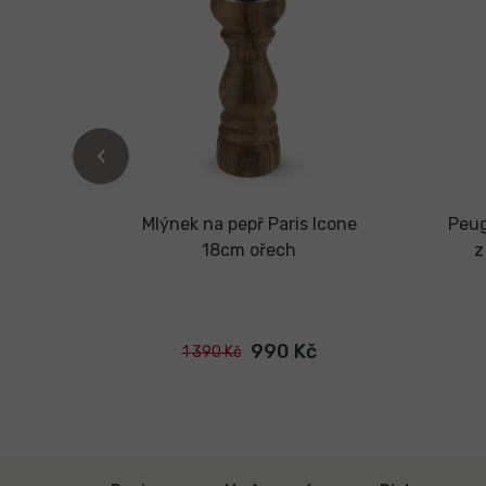
ubus -
Mlýnek na pepř Paris Icone
Peug
ný
18cm ořech
z
tubus
990 Kč
1 390 Kč