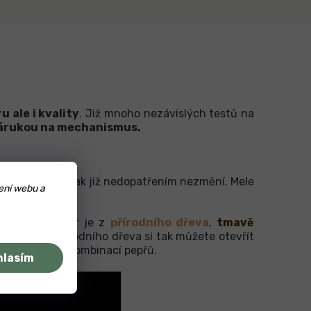
u ale i kvality
. Již mnoho nezávislých testů na
 zárukou na mechanismus.
letí
, která se pak již nedopatřením nezmění. Mele
ení webu a
hyně. Na výběr je z
přírodního dřeva
,
tmavě
laku nebo i přírodního dřeva si tak můžete otevřít
ů s barevnou kombinací pepřů.
hlasím