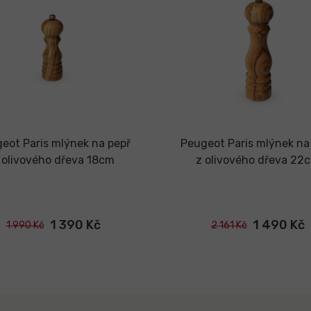
eot Paris mlýnek na pepř
Peugeot Paris mlýnek na
 olivového dřeva 18cm
z olivového dřeva 22
1 390 Kč
1 490 Kč
1 990 Kč
2 161 Kč