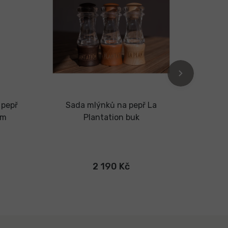
 pepř
Sada mlýnků na pepř La
Mlýne
cm
Plantation buk
buk od
2 190 Kč