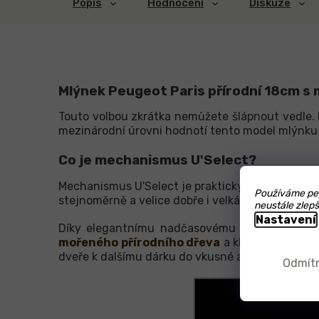
Popis
Hodnocení
Diskuze
Mlýnek Peugeot Paris přírodní 18cm 
Touto volbou zkrátka nemůžete šlápnout vedle.
mezinárodní úrovni hodnotí tento model mlýnku
Co je mechanismus U'Select?
Mechanismus U'Select je praktickým řešením, k
Používáme pep
stejnoměrně a velice dobře i velká zrníčka Kamp
neustále zlepš
Nastavení
Díky elegantnímu nadčasovému tvaru se stan
mořeného přírodního dřeva
a klavírového lak
dveře k dalšímu dárku do vkusné a praktické sa
Odmít