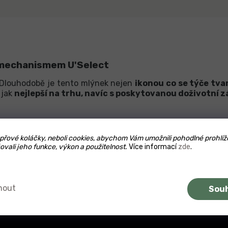
s mechanismem U'Select
 Dlouhodobě je tento mlýnek nejen
ikonou co se týče tvar
 jak
nejlepší na trhu, navíc s poskytovanou doživotní
dy si pootočením spodního límce mlýnku
zvolíte hrubost m
řové koláčky, neboli cookies, abychom Vám umožnili pohodlné prohlíž
otského pepře.
ovali jeho funkce, výkon a použitelnost.
Více informací
zde
.
e designovým prvkem každé klasické nebo i moderní kuc
u v barvě
černé
,
červené
nebo
bílé
. V případě klavírového 
dy nebo někoho obdarovat rovnou velkou sadou vícero mlýnk
nout
Sou