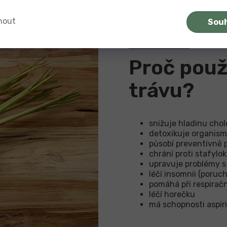
herbal tea
!
nout
Sou
Proč použ
trávu?
snižuje hladinu chol
detoxikuje organis
působí preventivně p
chrání proti stafyl
upravuje problémy 
léčí insomnii (poruc
pomáhá při respira
léčí horečku
má schopnosti aspir