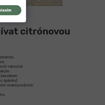
hlasím
ívat citrónovou
esterolu
mus
roti rakovině
okokům
s žaludkem
hu spánku)
čních onemocněních
inu