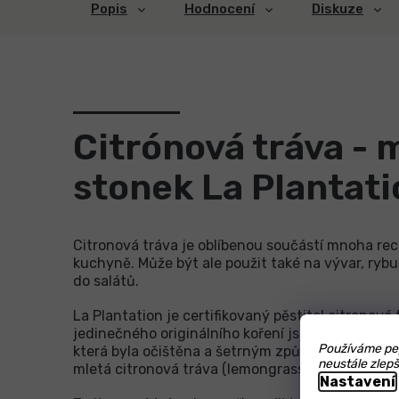
Popis
Hodnocení
Diskuze
Citrónová tráva - 
stonek La Plantati
Citronová tráva je oblíbenou součástí mnoha rec
kuchyně. Může být ale použit také na vývar, rybu,
do salátů.
La Plantation je certifikovaný pěstitel citronové
jedinečného originálního koření jsme použili pou
Používáme pep
která byla očištěna a šetrným způsobem usušena
neustále zlepš
mletá citronová tráva (lemongrass).
Nastavení