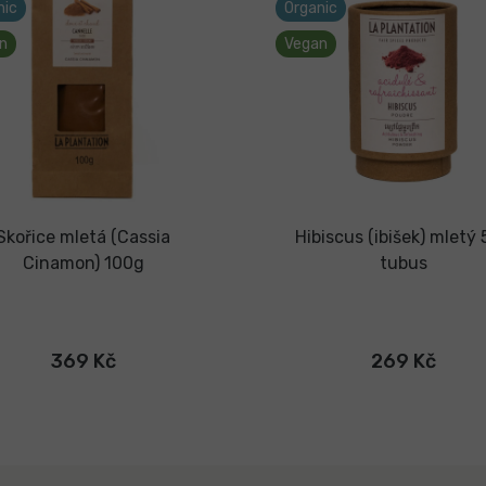
nic
Organic
n
Vegan
Skořice mletá (Cassia
Hibiscus (ibišek) mletý
Cinamon) 100g
tubus
369 Kč
269 Kč