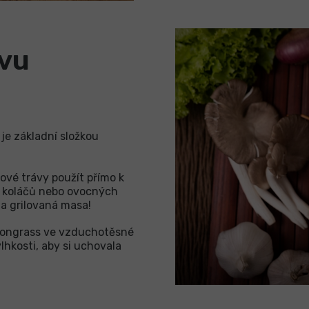
ávu
je základní složkou
nové trávy použít přímo k
y, koláčů nebo ovocných
na grilovaná masa!
mongrass ve vzduchotěsné
hkosti, aby si uchovala