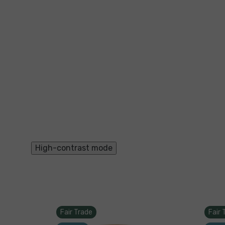
High-contrast mode
Fair Trade
Fair 