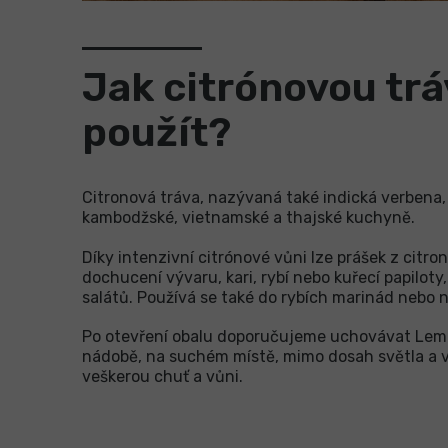
Jak citrónovou tr
použít?
Citronová tráva, nazývaná také indická verbena, 
kambodžské, vietnamské a thajské kuchyně.
Díky intenzivní citrónové vůni lze prášek z citro
dochucení vývaru, kari, rybí nebo kuřecí papilot
salátů. Používá se také do rybích marinád nebo 
Po otevření obalu doporučujeme uchovávat Le
nádobě, na suchém místě, mimo dosah světla a vl
veškerou chuť a vůni.