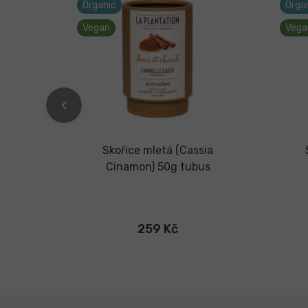
Organic
Orga
Vegan
Vega
meta)
Skořice mletá (Cassia
bus
Cinamon) 50g tubus
259 Kč