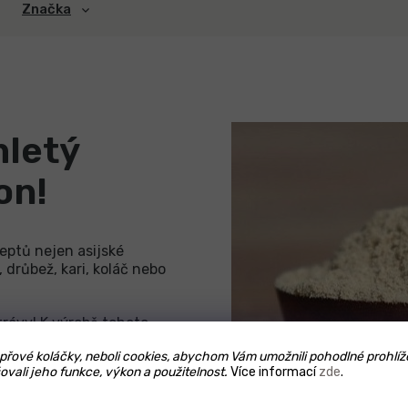
Značka
mletý
on!
eptů nejen asijské
 drůbež, kari, koláč nebo
 trávy! K výrobě tohoto
ze spodní část rostliny
řové koláčky, neboli cookies, abychom Vám umožnili pohodlné prohlíž
 k přímému použití jako
ovali jeho funkce, výkon a použitelnost.
Více informací
zde
.