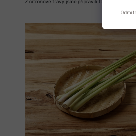
Z citronové trávy jsme připravili také jedinečný
Odmít