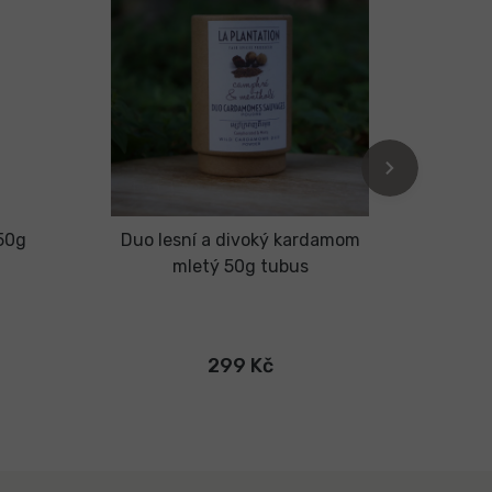
Organi
Vegan
 50g
Duo lesní a divoký kardamom
Zel
mletý 50g tubus
299 Kč