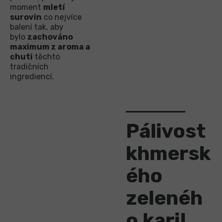
moment
mletí
surovin
co nejvíce
balení tak, aby
bylo
zachováno
maximum z aroma a
chuti
těchto
tradičních
ingrediencí.
Pálivost
khmersk
ého
zelenéh
o kari!