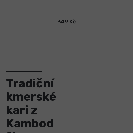
349 Kč
Tradiční
kmerské
kari z
Kambod