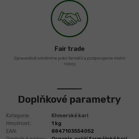
Fair trade
Spravedlivě odměníme práci farmářů a podporujeme místní
rozvoj
Doplňkové parametry
Kategorie
:
Khmerské kari
Hmotnost
:
1 kg
EAN
:
8847103554052
Doplněk k názvu
:
Organic, svěží farmářské kari