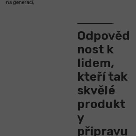
na generaci.
Odpověd
nost k
lidem,
kteří tak
skvělé
produkt
y
připravu