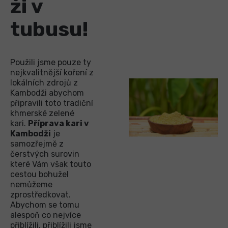
ži v
tubusu!
Použili jsme pouze ty
nejkvalitnější koření z
lokálních zdrojů z
Kambodži abychom
připravili toto tradiční
khmerské zelené
kari.
Příprava kari v
Kambodži
je
samozřejmě z
čerstvých surovin
které Vám však touto
cestou bohužel
nemůžeme
zprostředkovat.
Abychom se tomu
alespoň co nejvíce
přiblížili, přiblížili jsme