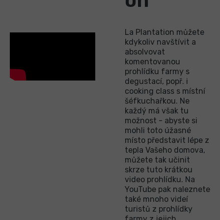
on
La Plantation můžete
kdykoliv navštívit a
absolvovat
komentovanou
prohlídku farmy s
degustací, popř. i
cooking class s místní
šéfkuchařkou. Ne
každý má však tu
možnost - abyste si
mohli toto úžasné
místo představit lépe z
tepla Vašeho domova,
můžete tak učinit
skrze tuto krátkou
video prohlídku. Na
YouTube pak naleznete
také mnoho videí
turistů z prohlídky
farmy z jejich