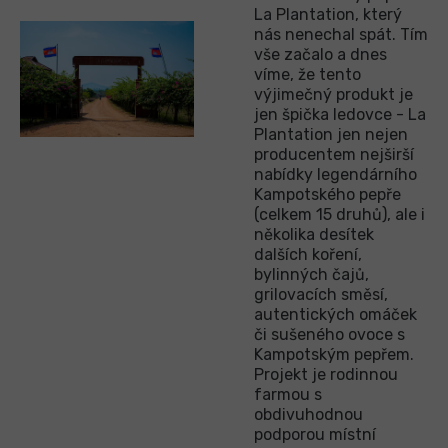
La Plantation, který
nás nenechal spát. Tím
vše začalo a dnes
víme, že tento
výjimečný produkt je
jen špička ledovce - La
Plantation jen nejen
producentem nejširší
nabídky legendárního
Kampotského pepře
(celkem 15 druhů), ale i
několika desítek
dalších koření,
bylinných čajů,
grilovacích směsí,
autentických omáček
či sušeného ovoce s
Kampotským pepřem.
Projekt je rodinnou
farmou s
obdivuhodnou
podporou místní