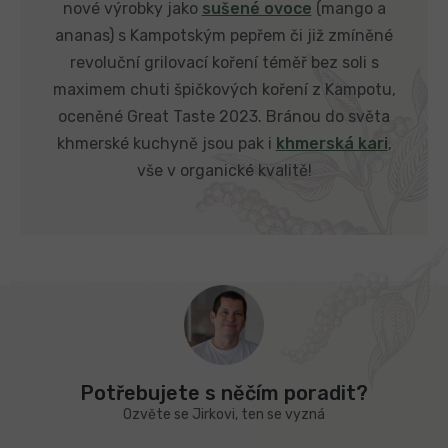
nové výrobky jako
sušené ovoce
(mango a
ananas) s Kampotským pepřem či již zmíněné
revoluční grilovací koření téměř bez soli s
maximem chuti špičkových koření z Kampotu,
oceněné Great Taste 2023. Bránou do světa
khmerské kuchyně jsou pak i
khmerská kari
,
vše v organické kvalitě!
Z
á
p
a
t
Potřebujete s něčím poradit?
í
Ozvěte se Jirkovi, ten se vyzná