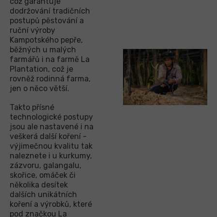
což garantuje
dodržování tradičních
postupů pěstování a
ruční výroby
Kampotského pepře,
běžných u malých
farmářů i na farmě La
Plantation, což je
rovněž rodinná farma,
jen o něco větší.
Takto přísné
technologické postupy
jsou ale nastavené i na
veškerá další koření -
výjimečnou kvalitu tak
naleznete i u kurkumy,
zázvoru, galangalu,
skořice, omáček či
několika desítek
dalších unikátních
koření a výrobků, které
pod značkou La