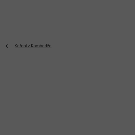
Přejít
na
obsah
Koření z Kambodže