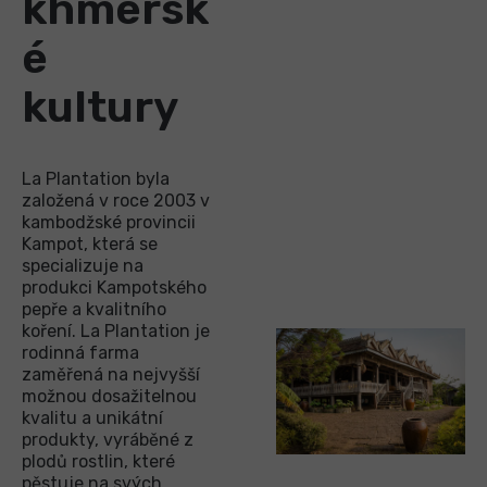
khmersk
é
kultury
La Plantation byla
založená v roce 2003 v
kambodžské provincii
Kampot, která se
specializuje na
produkci Kampotského
pepře a kvalitního
koření. La Plantation je
rodinná farma
zaměřená na nejvyšší
možnou dosažitelnou
kvalitu a unikátní
produkty, vyráběné z
plodů rostlin, které
pěstuje na svých