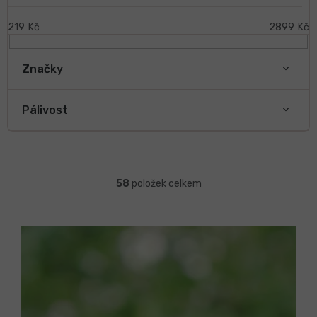
i
s
219
Kč
2899
Kč
p
r
Značky
o
d
u
Pálivost
k
t
ů
Ř
a
58
položek celkem
z
e
n
í
p
r
o
d