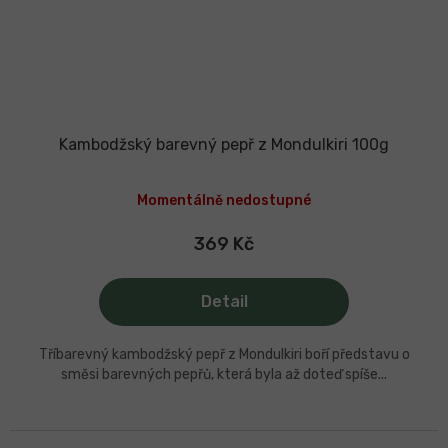
Kambodžský barevný pepř z Mondulkiri 100g
Průměrné
hodnocení
Momentálně nedostupné
produktu
je
5,0
369 Kč
z
5
hvězdiček.
Detail
Tříbarevný kambodžský pepř z Mondulkiri boří představu o
směsi barevných pepřů, která byla až doteď spíše...