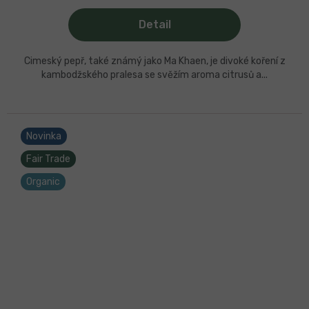
Detail
Cimeský pepř, také známý jako Ma Khaen, je divoké koření z
kambodžského pralesa se svěžím aroma citrusů a...
Novinka
Fair Trade
Organic