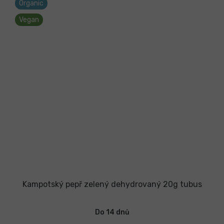
Organic
Vegan
Kampotský pepř zelený dehydrovaný 20g tubus
Průměrné
hodnocení
Do 14 dnů
produktu