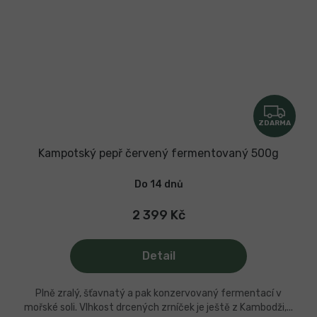
Z
ZDARMA
D
A
Kampotský pepř červený fermentovaný 500g
R
Do 14 dnů
M
A
2 399 Kč
Detail
Plně zralý, šťavnatý a pak konzervovaný fermentací v
mořské soli. Vlhkost drcených zrníček je ještě z Kambodži,...