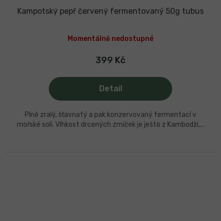
Kampotský pepř červený fermentovaný 50g tubus
Průměrné
hodnocení
Momentálně nedostupné
produktu
je
5,0
399 Kč
z
5
hvězdiček.
Detail
Plně zralý, šťavnatý a pak konzervovaný fermentací v
mořské soli. Vlhkost drcených zrníček je ještě z Kambodži,...