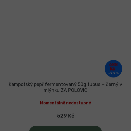
688
Kč
–23 %
Kampotský pepř fermentovaný 50g tubus + černý v
mlýnku ZA POLOVIC
Momentálně nedostupné
529 Kč