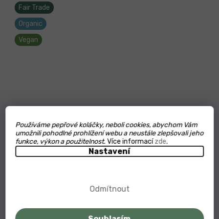
Fair Trade
Organic
Vegan
Používáme pepřové koláčky, neboli cookies, abychom Vám
umožnili pohodlné prohlížení webu a neustále zlepšovali jeho
funkce, výkon a použitelnost.
Více informací
zde
.
Nastavení
Odmítnout
Kampot Pearls of Pepper 500g
Souhlasím