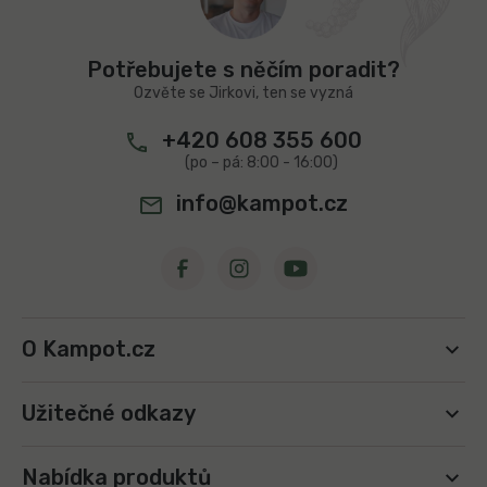
p
r
v
a
k
t
Potřebujete s něčím poradit?
y
í
v
Ozvěte se Jirkovi, ten se vyzná
ý
p
+420 608 355 600
i
s
u
info@kampot.cz
O Kampot.cz
Užitečné odkazy
Nabídka produktů