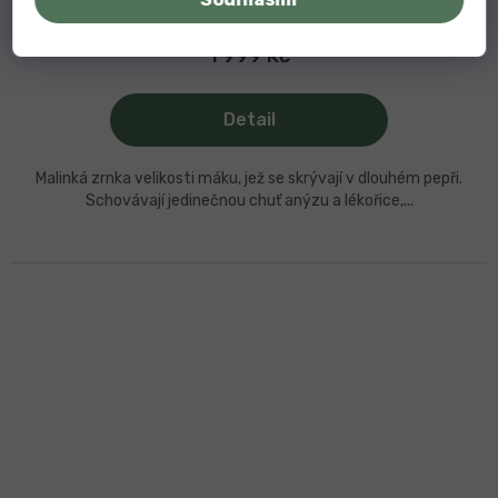
Do 14 dnů
1 999 Kč
Detail
Malinká zrnka velikosti máku, jež se skrývají v dlouhém pepři.
Schovávají jedinečnou chuť anýzu a lékořice,...