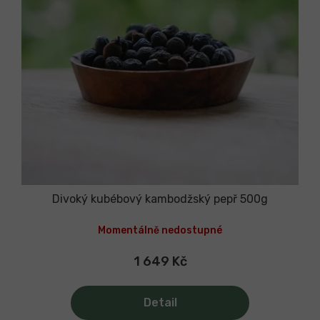
u
k
t
ů
Divoký kubébový kambodžský pepř 500g
Momentálně nedostupné
1 649 Kč
Detail