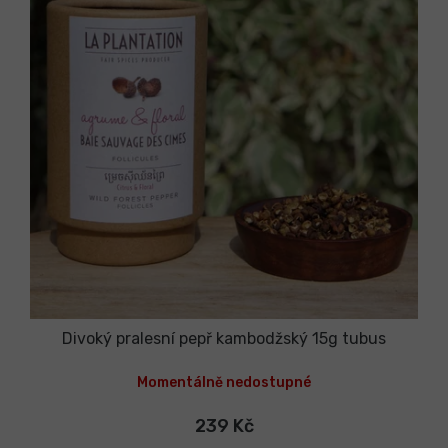
Divoký pralesní pepř kambodžský 15g tubus
Momentálně nedostupné
239 Kč