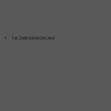
Přejít
na
obsah
Fair Trade Kampotský pepř