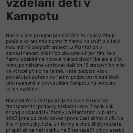
vzdělání dětí v
Kampotu
Naším cílem je nejen přinést Vám ty nejkvalitnější
pepře a koření z Kampotu "z farmy na stůl", ale také
maximálně podpořit projekt La Plantation v
zaměstnanosti místních obyvatel už jen tím, že z
farmy odebíráme hotová maloobchodní balení a díky
tomu pomáháme udržovat dalších 15 pracovních míst
ve výrobě přímo na farmě. Naše podpora však
pokračuje i za hranice farmy podporou místní školy
těm nejmenším obyvatelům Kampotu na podporu
jejich vzdělání.
Nadační fond Děti pepře je založen za účelem
transparentní podpory základní školy Tropak Kok
Knong v sousedství farmy La Plantation, v březnu
2023 jsme do školy dovezli první část sbírky z ČR. Na
školní pomůcky, kola, uniformy a chod školy můžete
přispět skrze naši sbírku na Znesnáze21
přímo
a nebo