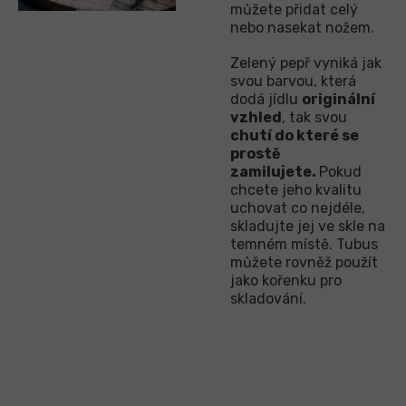
můžete přidat celý
nebo nasekat nožem.
Zelený pepř vyniká jak
svou barvou, která
dodá jídlu
originální
vzhled
, tak svou
chutí do které se
prostě
zamilujete.
Pokud
chcete jeho kvalitu
uchovat co nejdéle,
skladujte jej ve skle na
temném místě. Tubus
můžete rovněž použít
jako kořenku pro
skladování.