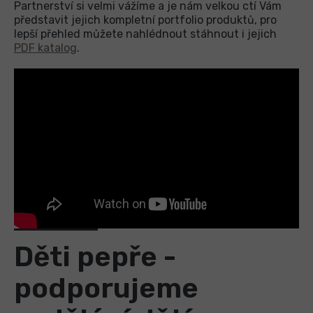
Partnerství si velmi vážíme a je nám velkou ctí Vám
představit jejich kompletní portfolio produktů, pro
lepší přehled můžete nahlédnout stáhnout i jejich
PDF katalog
.
Děti pepře -
podporujeme