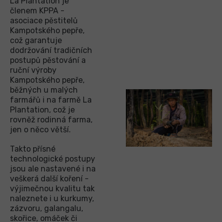
La Plantation je
členem KPPA -
asociace pěstitelů
Kampotského pepře,
což garantuje
dodržování tradičních
postupů pěstování a
ruční výroby
Kampotského pepře,
běžných u malých
farmářů i na farmě La
Plantation, což je
rovněž rodinná farma,
jen o něco větší.
Takto přísné
technologické postupy
jsou ale nastavené i na
veškerá další koření -
výjimečnou kvalitu tak
naleznete i u kurkumy,
zázvoru, galangalu,
skořice, omáček či