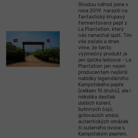
Shodou náhod jsme v
roce 2019 narazili na
fantastický křupavý
fermentovaný pepř z
La Plantation, který
nás nenechal spát. Tím
vše začalo a dnes
víme, že tento
výjimečný produkt je
jen špička ledovce - La
Plantation jen nejen
producentem nejširší
nabídky legendárního
Kampotského pepře
(celkem 15 druhů), ale i
několika desítek
dalších koření,
bylinných čajů,
grilovacích směsí,
autentických omáček
či sušeného ovoce s
Kampotským pepřem.