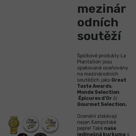
mezinár
odních
soutěží
Špičkové produkty La
Plantation jsou
opakovaně oceňovány
na mezinárodních
soutěžích jako
Great
Taste Awards
,
Monde Selection
,
Épicures d’Or
či
Gourmet Selection.
Ocenění získávají
nejen Kampotské
pepře! Také
naše
jedinečná kurkuma
s