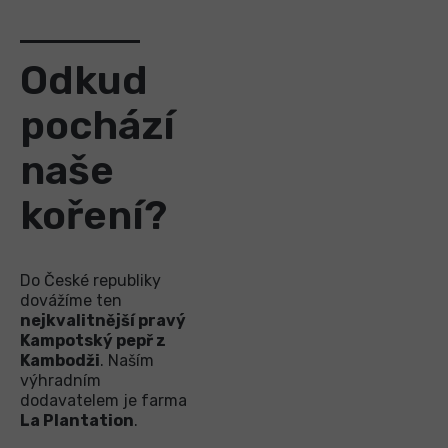
Odkud
pochází
naše
koření?
Do České republiky
dovážíme ten
nejkvalitnější pravý
Kampotský pepř z
Kambodži
. Naším
výhradním
dodavatelem je farma
La Plantation
.