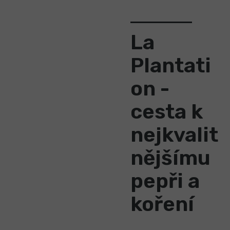
La
Plantati
on -
cesta k
nejkvalit
nějšímu
pepři a
koření