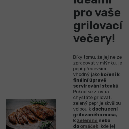
pro vaše
grilovací
večery!
Díky tomu, že jej nelze
zpracovat v mlýnku, je
pepř především
vhodný jako
koření k
finální úpravě
servírování steaků
.
Pokud se zrovna
chystáte grilovat,
zelený pepř je skvělou
volbou k
dochucení
grilovaného masa,
k
zelenině
nebo
do
omáček
, kde jej