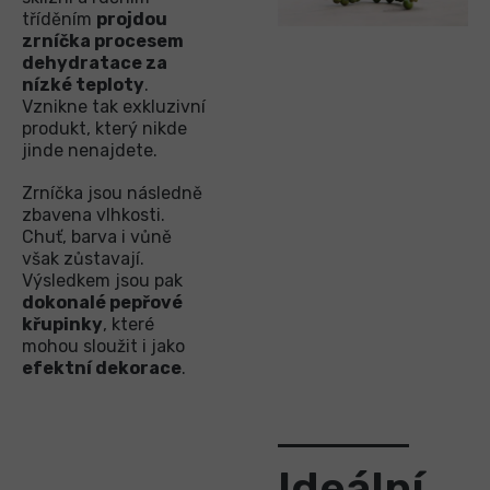
tříděním
projdou
zrníčka procesem
dehydratace za
nízké teploty
.
Vznikne tak exkluzivní
produkt, který nikde
jinde nenajdete.
Zrníčka jsou následně
zbavena vlhkosti.
Chuť, barva i vůně
však zůstavají.
Výsledkem jsou pak
dokonalé pepřové
křupinky
, které
mohou sloužit i jako
efektní dekorace
.
Ideální