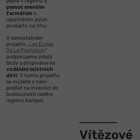
pepře v regionu a
pomoc menším
farmářům
s
uplatněním jejich
produktů na trhu.
V samostatném
projektu „
Les Écoles
De La Plantation
“
podporujeme zdejší
školy a přispíváme ke
vzdělání místních
dětí
. V tomto projektu
se můžete s námi
podílet na investici do
budoucnosti celého
regionu Kampot.
Vítězové