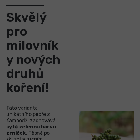
Skvělý
pro
milovník
y nových
druhů
koření!
Tato varianta
unikátního pepře z
Kambodži zachovává
sytě zelenou barvu
zrníček.
Těsně po
sklizni a ručním