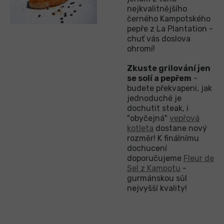
nejkvalitnějšího
černého Kampotského
pepře z La Plantation -
chuť vás doslova
ohromí!
Zkuste grilování jen
se solí a pepřem
-
budete překvapeni, jak
jednoduché je
dochutit steak, i
"obyčejná"
vepřová
kotleta
dostane nový
rozměr! K finálnímu
dochucení
doporučujeme
Fleur de
Sel z Kampotu
-
gurmánskou sůl
nejvyšší kvality!