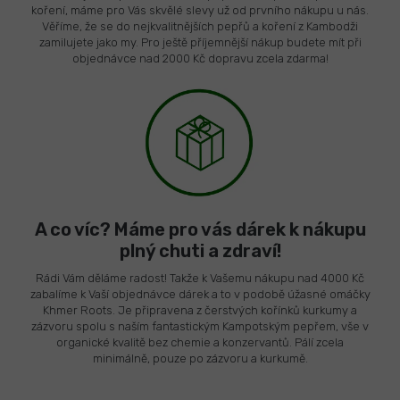
koření, máme pro Vás skvělé slevy už od prvního nákupu u nás.
Věříme, že se do nejkvalitnějších pepřů a koření z Kambodži
zamilujete jako my. Pro ještě příjemnější nákup budete mít při
objednávce nad 2000 Kč dopravu zcela zdarma!
A co víc? Máme pro vás dárek k nákupu
plný chuti a zdraví!
Rádi Vám děláme radost! Takže k Vašemu nákupu nad 4000 Kč
zabalíme k Vaší objednávce dárek a to v podobě úžasné omáčky
Khmer Roots. Je připravena z čerstvých kořínků kurkumy a
zázvoru spolu s naším fantastickým Kampotským pepřem, vše v
organické kvalitě bez chemie a konzervantů. Pálí zcela
minimálně, pouze po zázvoru a kurkumě.