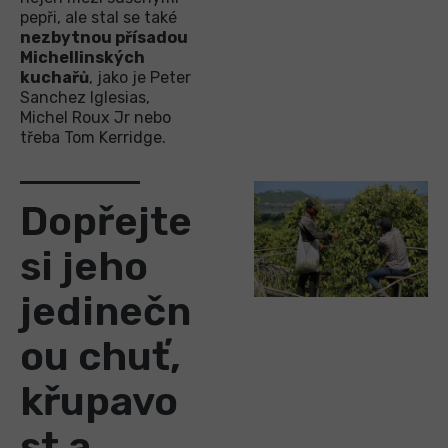
pepři, ale stal se také
nezbytnou přísadou
Michellinských
kuchařů
, jako je Peter
Sanchez Iglesias,
Michel Roux Jr nebo
třeba Tom Kerridge.
Dopřejte
si jeho
jedinečn
ou chuť,
křupavo
st a