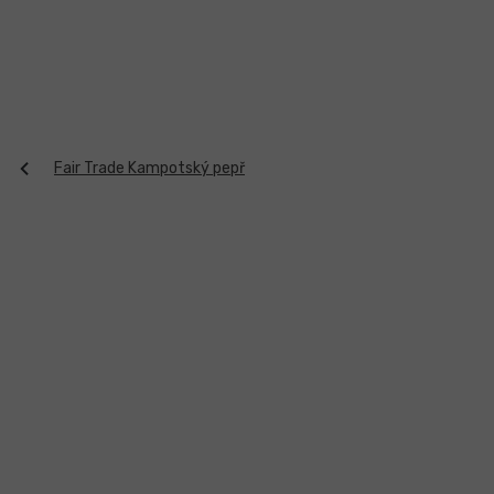
Přejít
na
obsah
Fair Trade Kampotský pepř