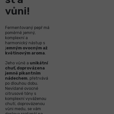
vůni!
Fermentovaný pepř má
poměrně jemný,
komplexní a
harmonický nástup s
j
emným ovocným až
květinovým aroma
.
Jeho vůně a
unikátní
chuť, doprovázena
jemně pikantním
nádechem
, přetrvává
po dlouhou dobu.
Nevídané ovocné
citrusové tóny s
komplexní vyváženou
chutí, doprovázenou
vůni medu, se vám
doslova roztančí na