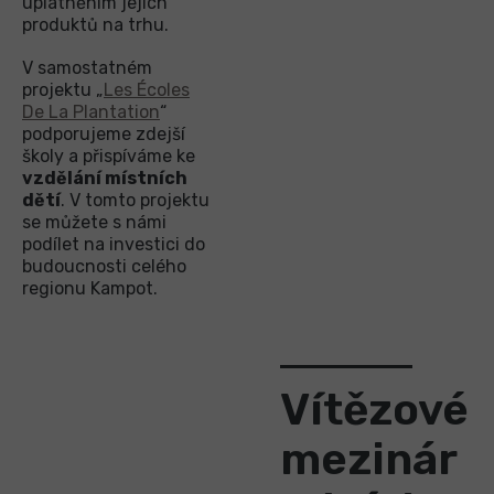
uplatněním jejich
produktů na trhu.
V samostatném
projektu „
Les Écoles
De La Plantation
“
podporujeme zdejší
školy a přispíváme ke
vzdělání místních
dětí
. V tomto projektu
se můžete s námi
podílet na investici do
budoucnosti celého
regionu Kampot.
Vítězové
mezinár