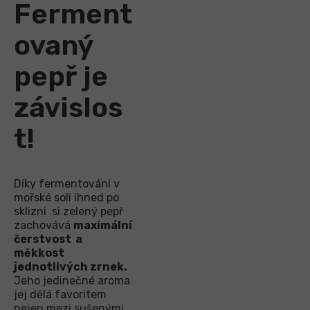
Ferment
ovaný
pepř je
závislos
t!
Díky fermentování v
mořské soli ihned po
sklizni si zelený pepř
zachovává
maximální
čerstvost a
měkkost
jednotlivých zrnek.
Jeho jedinečné aroma
jej dělá favoritem
nejen mezi sušenými