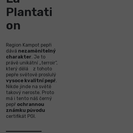
Plantati
on
Region Kampot pepři
dává
nezaměnitelný
charakter
. Je to
právě unikátní „terroir“,
který dělá z tohoto
pepře světově proslulý
vysoce kvalitní pepř
.
Nikde jinde na světě
takový neroste. Proto
má i tento náš černý
pepř
ochrannou
známku původu
certifikát PGI.