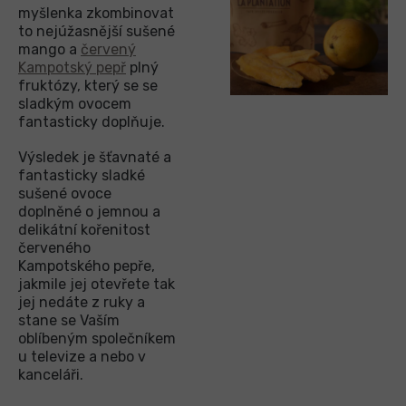
myšlenka zkombinovat
to nejúžasnější sušené
mango a
červený
Kampotský pepř
plný
fruktózy, který se se
sladkým ovocem
fantasticky doplňuje.
Výsledek je šťavnaté a
fantasticky sladké
sušené ovoce
doplněné o jemnou a
delikátní kořenitost
červeného
Kampotského pepře,
jakmile jej otevřete tak
jej nedáte z ruky a
stane se Vaším
oblíbeným společníkem
u televize a nebo v
kanceláři.