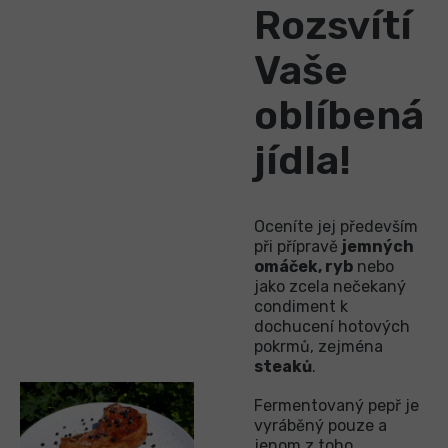
Rozsvítí
Vaše
oblíbená
jídla!
Oceníte jej především
při přípravě
jemných
omáček, ryb
nebo
jako zcela nečekaný
condiment k
dochucení hotových
pokrmů, zejména
steaků
.
Fermentovaný pepř je
vyráběný pouze a
jenom z toho