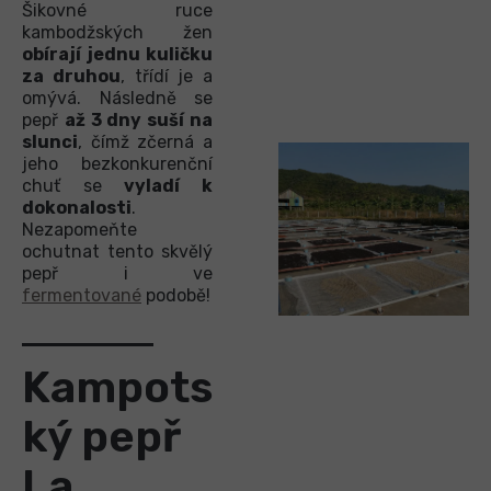
Šikovné ruce
kambodžských žen
obírají jednu kuličku
za druhou
, třídí je a
omývá. Následně se
pepř
až 3 dny suší na
slunci
, čímž zčerná a
jeho bezkonkurenční
chuť se
vyladí k
dokonalosti
.
Nezapomeňte
ochutnat tento skvělý
pepř i ve
fermentované
podobě!
Kampots
ký pepř
La