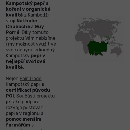
Kampotský
pepř a
koření v organické
kvalitě
z Kambodži
stojí
Nathalie
Chaboche
a
Guy
Porré
. Díky tomuto
projektu Vám nabízíme
i my možnost využít ve
své kuchyni jedinečný
Kampotský
pepř v
nejlepší světové
kvalitě
.
Nejen
Fair Trade
Kampotský pepř
s
certifikací původu
PGI
. Součástí projektu
je také podpora
rozvoje pěstování
pepře v regionu a
pomoc menším
farmářům
s