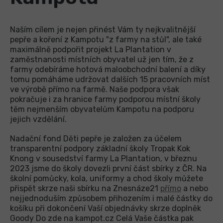
Naším cílem je nejen přinést Vám ty nejkvalitnější
pepře a koření z Kampotu "z farmy na stůl", ale také
maximálně podpořit projekt La Plantation v
zaměstnanosti místních obyvatel už jen tím, že z
farmy odebíráme hotová maloobchodní balení a díky
tomu pomáháme udržovat dalších 15 pracovních míst
ve výrobě přímo na farmě. Naše podpora však
pokračuje i za hranice farmy podporou místní školy
těm nejmenším obyvatelům Kampotu na podporu
jejich vzdělání.
Nadační fond Děti pepře je založen za účelem
transparentní podpory základní školy Tropak Kok
Knong v sousedství farmy La Plantation, v březnu
2023 jsme do školy dovezli první část sbírky z ČR. Na
školní pomůcky, kola, uniformy a chod školy můžete
přispět skrze naši sbírku na Znesnáze21
přímo
a nebo
nejjednoduším způsobem přihozením i malé částky do
košíku při dokončení Vaší objednávky skrze doplněk
Goody Do zde na kampot.cz Celá Vaše částka pak