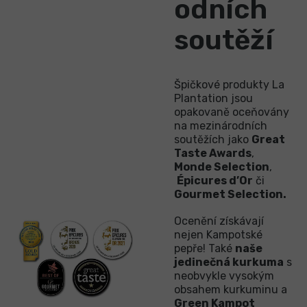
odních
soutěží
Špičkové produkty La
Plantation jsou
opakovaně oceňovány
na mezinárodních
soutěžích jako
Great
Taste Awards
,
Monde Selection
,
Épicures d’Or
či
Gourmet Selection.
Ocenění získávají
nejen Kampotské
pepře! Také
naše
jedinečná kurkuma
s
neobvykle vysokým
obsahem kurkuminu a
Green Kampot