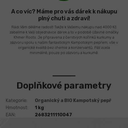
A co víc? Máme pro vás dárek k nákupu
plný chuti a zdraví!
Rádi Vám děláme radost! Takže k Vašemu nákupu nad 4000 Kč
zabalíme k Vaší objednávce dárek a to v podobě úžasné omáčky
Khmer Roots. Je připravena z čerstvých kořínků kurkumy a
zázvoru spolu s naším fantastickým Kampotským pepřem, vše v
organické kvalitě bez chemie a konzervantů. Pálí zcela
minimálně, pouze po zázvoru a kurkumě.
Doplňkové parametry
Kategorie
:
Organický a BIO Kampotský pepř
Hmotnost
:
1 kg
EAN
:
2683211110047