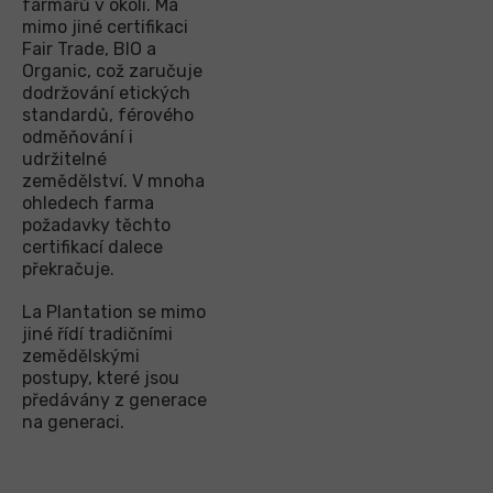
farmářů v okolí. Má
mimo jiné certifikaci
Fair Trade, BIO a
Organic, což zaručuje
dodržování etických
standardů, férového
odměňování i
udržitelné
zemědělství. V mnoha
ohledech farma
požadavky těchto
certifikací dalece
překračuje.
La Plantation se mimo
jiné řídí tradičními
zemědělskými
postupy, které jsou
předávány z generace
na generaci.