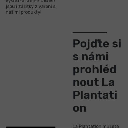
vysoké a stejně takové
jsou i zážitky z vaření s
našimi produkty!
Pojďte si
s námi
prohléd
nout La
Plantati
on
La Plantation můžete