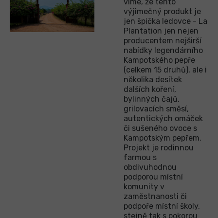
víme, že tento
výjimečný produkt je
jen špička ledovce - La
Plantation jen nejen
producentem nejširší
nabídky legendárního
Kampotského pepře
(celkem 15 druhů), ale i
několika desítek
dalších koření,
bylinných čajů,
grilovacích směsí,
autentických omáček
či sušeného ovoce s
Kampotským pepřem.
Projekt je rodinnou
farmou s
obdivuhodnou
podporou místní
komunity v
zaměstnanosti či
podpoře místní školy,
stejně tak s pokorou