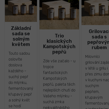
Základní
Grilovac
sada se
Trio
sada s
solným
klasických
pepřový
květem
Kampotských
rubem
pepřů
Touto sadou
Milovníci
oslovíte
Zde vše začalo - u
grilování zajás
doslova
trojice
v létě u grilu i
každého -
fantastických
přes zimu do
suchý pepř
Kampotských
v kuchyni na
do mlýnku,
pepřů, paleta těch
suchým
fermentovaný
nejlepších chutí do
pepřem,
křupavý pepř
Vašeho mlýnku -
křupavým
a solný květ
suchá zrnka
fermentovan
se hodí
nejkvalitnějšího