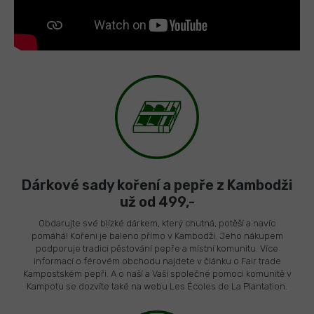
Dárkové sady koření a pepře z Kambodži
už od 499,-
Obdarujte své blízké dárkem, který chutná, potěší a navíc
pomáhá! Koření je baleno přímo v Kambodži. Jeho nákupem
podporuje tradici pěstování pepře a místní komunitu. Více
informací o férovém obchodu najdete v článku o Fair trade
Kampostském pepři. A o naší a Vaší společné pomoci komunitě v
Kampotu se dozvíte také na webu Les Écoles de La Plantation.