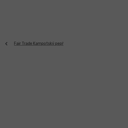
Přejít
na
obsah
Fair Trade Kampotský pepř