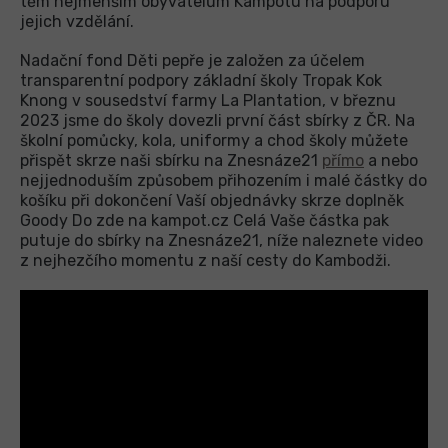
těm nejmenším obyvatelům Kampotu na podporu
jejich vzdělání.
Nadační fond Děti pepře je založen za účelem
transparentní podpory základní školy Tropak Kok
Knong v sousedství farmy La Plantation, v březnu
2023 jsme do školy dovezli první část sbírky z ČR. Na
školní pomůcky, kola, uniformy a chod školy můžete
přispět skrze naši sbírku na Znesnáze21
přímo
a nebo
nejjednoduším způsobem přihozením i malé částky do
košíku při dokončení Vaší objednávky skrze doplněk
Goody Do zde na kampot.cz Celá Vaše částka pak
putuje do sbírky na Znesnáze21, níže naleznete video
z nejhezčího momentu z naší cesty do Kambodži.