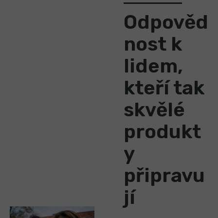
Odpověd
nost k
lidem,
kteří tak
skvělé
produkt
y
připravu
jí