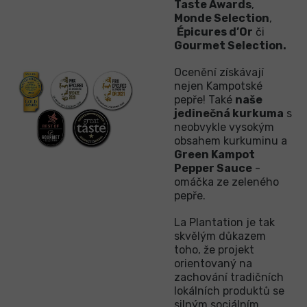
Taste Awards
,
Monde Selection
,
Épicures d’Or
či
Gourmet Selection.
Ocenění získávají
nejen Kampotské
pepře! Také
naše
jedinečná kurkuma
s
neobvykle vysokým
obsahem kurkuminu a
Green Kampot
Pepper Sauce
-
omáčka ze zeleného
pepře.
La Plantation je tak
skvělým důkazem
toho, že projekt
orientovaný na
zachování tradičních
lokálních produktů se
silným sociálním,