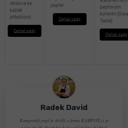
a jedinečným
doslova ke
pepře!
pepřovým
každé
kořením (Grea
příležitosti.
Detail sady
Taste).
Detail sady
Detail sady
Radek David
Kampotský pepř je skvělý a firma KAMPOT.cz je
nejen skvělý, flexibilní dodavatel těchto skvělých