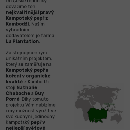
Do České republiky
dovážíme ten
nejkvalitnější pravý
Kampotský pepř z
Kambodži
. Naším
výhradním
dodavatelem je farma
La Plantation
.
Za stejnojmenným
unikátním projektem,
který se zaměřuje na
Kampotský
pepř a
koření v organické
kvalitě
z Kambodži
stojí
Nathalie
Chaboche
a
Guy
Porré
. Díky tomuto
projektu Vám nabízíme
i my možnost využít ve
své kuchyni jedinečný
Kampotský
pepř v
nejlepší světové