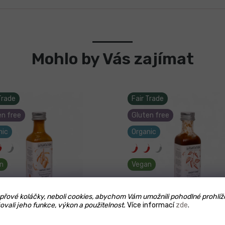
Mohlo by Vás zajímat
Trade
Fair Trade
en free
Gluten free
nic
Organic
n
Vegan
řové koláčky, neboli cookies, abychom Vám umožnili pohodlné prohlíž
ovali jeho funkce, výkon a použitelnost.
Více informací
zde
.
y Mango - originální chilli
Smoked Chilli - originální 