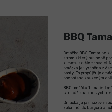
BBQ Tama
Omáčka BBQ Tamarind z L
stromu který původně poc
klimatu skvěle zabydlel. 
omáčka je vyráběna z čer
pasty. To propůjčuje omáčc
podpořena zauzeným chi
BBQ omáčka Tamarind má pál
tak může naplno vychutn
Omáčka je jak název napov
zelenině, do burgerů a ne