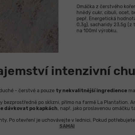
Omáčka z čerstvého kořen
hnědý cukr, cibuli, ocet, 
pepř. Energetická hodnot
0,3g), sacharidy 23,5g (z 
na 100ml výrobku.
ajemství intenzivní chu
duché - čerstvé a pouze
ty nekvalitnější ingredience
maj
 bezprostředně po sklizni, přímo na farmě La Plantation. An
e dávkovat po kapkách
, např. jako proslavenou omáčku t
. Po otevření je uchovávejte v lednici. Pokud potřebujete 
SAMAI