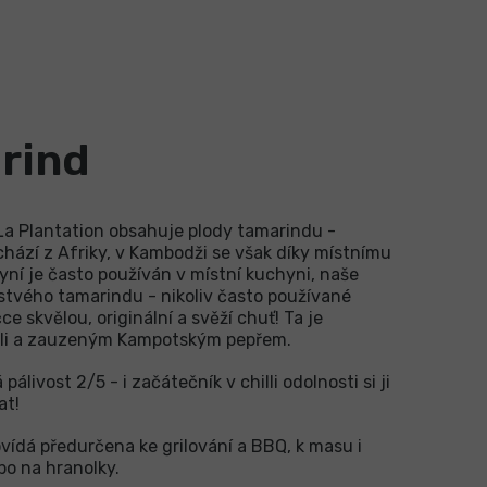
rind
a Plantation obsahuje plody tamarindu -
hází z Afriky, v Kambodži se však díky místnímu
Nyní je často používán v místní kuchyni, naše
stvého tamarindu - nikoliv často používané
e skvělou, originální a svěží chuť! Ta je
lli a zauzeným Kampotským pepřem.
ivost 2/5 - i začátečník v chilli odolnosti si ji
at!
ídá předurčena ke grilování a BBQ, k masu i
bo na hranolky.