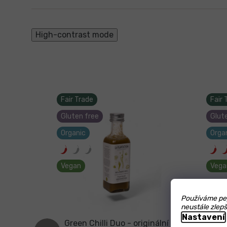
High-contrast mode
Fair Trade
Fair 
Gluten free
Glut
Organic
Orga
Vegan
Vega
Používáme pep
neustále zlepš
Nastavení
uce -
Green Chilli Duo - originální
Spic