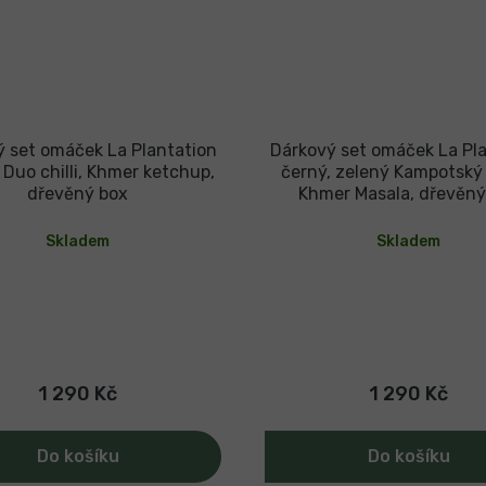
 set omáček La Plantation
Dárkový set omáček La Pl
Duo chilli, Khmer ketchup,
černý, zelený Kampotský 
dřevěný box
Khmer Masala, dřevěný
Skladem
Skladem
1 290 Kč
1 290 Kč
Do košíku
Do košíku