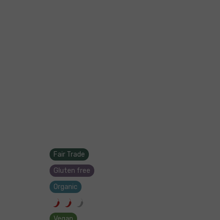
Fair Trade
Gluten free
Organic
Vegan