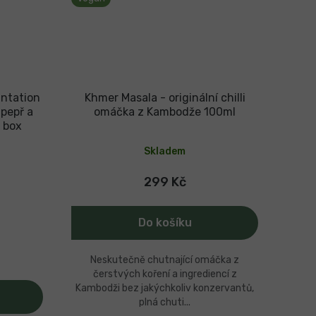
antation
Khmer Masala - originální chilli
pepř a
omáčka z Kambodže 100ml
 box
Průměrné
hodnocení
Skladem
produktu
je
5,0
299 Kč
z
5
hvězdiček.
Do košíku
Neskutečně chutnající omáčka z
čerstvých koření a ingrediencí z
Kambodži bez jakýchkoliv konzervantů,
plná chuti...