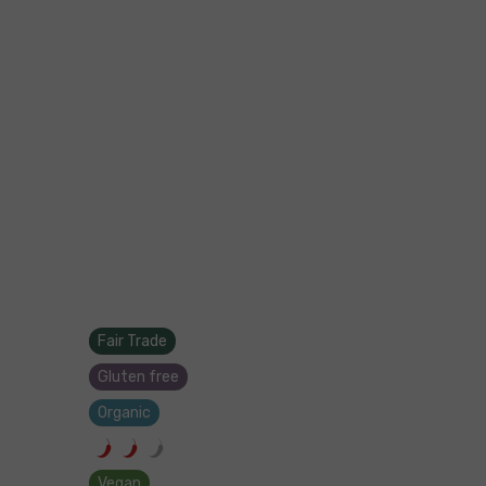
Fair Trade
Gluten free
Organic
Vegan