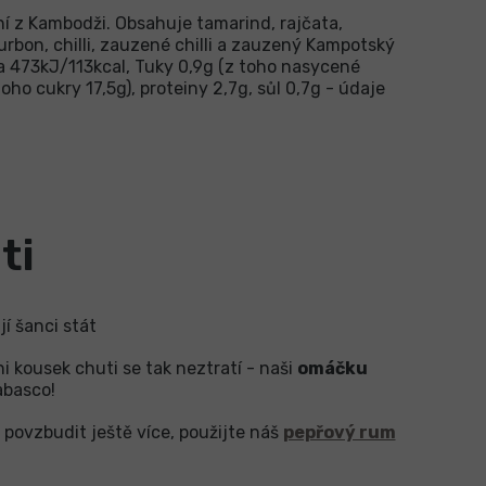
í z Kambodži. Obsahuje tamarind, rajčata,
burbon, chilli, zauzené chilli a zauzený Kampotský
a 473kJ/113kcal, Tuky 0,9g (z toho nasycené
toho cukry 17,5g), proteiny 2,7g, sůl 0,7g - údaje
ti
í šanci stát
i kousek chuti se tak neztratí - naši
omáčku
abasco!
povzbudit ještě více, použijte náš
pepřový rum