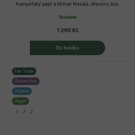
Kampotský pepř a Khmer Masala, dřevěný box
Skladem
1 290 Kč
Do košíku
Fair Trade
Gluten free
Organic
Vegan