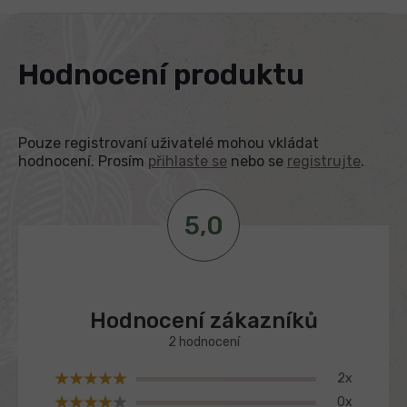
Hodnocení produktu
Pouze registrovaní uživatelé mohou vkládat
hodnocení. Prosím
přihlaste se
nebo se
registrujte
.
5,0
V
ý
p
Průměrné
i
s
hodnocení
h
produktu
o
2 hodnocení
je
d
5,0
n
2x
z
o
0x
c