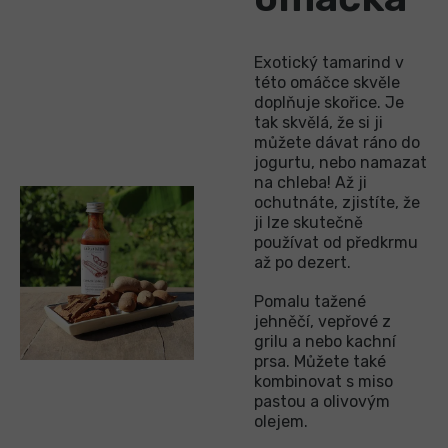
Exotický tamarind v
této omáčce skvěle
doplňuje skořice. Je
tak skvělá, že si ji
můžete dávat ráno do
jogurtu, nebo namazat
na chleba! Až ji
ochutnáte, zjistíte, že
ji lze skutečně
používat od předkrmu
až po dezert.
Pomalu tažené
jehněčí, vepřové z
grilu a nebo kachní
prsa. Můžete také
kombinovat s miso
pastou a olivovým
olejem.