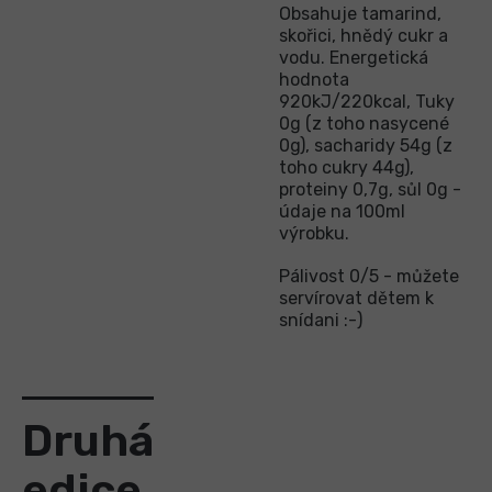
Obsahuje tamarind,
skořici, hnědý cukr a
vodu. Energetická
hodnota
920kJ/220kcal, Tuky
0g (z toho nasycené
0g), sacharidy 54g (z
toho cukry 44g),
proteiny 0,7g, sůl 0g -
údaje na 100ml
výrobku.
Pálivost 0/5 - můžete
servírovat dětem k
snídani :-)
Druhá
edice