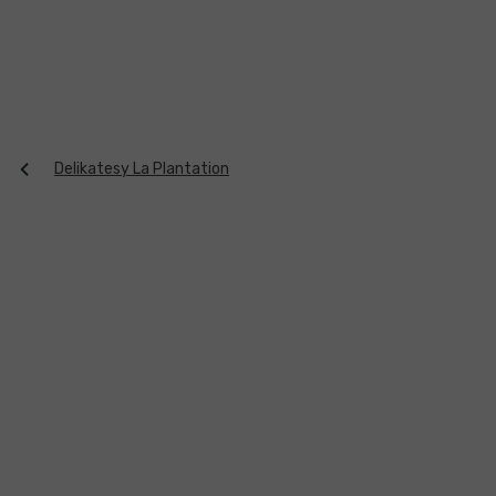
Přejít
na
obsah
Delikatesy La Plantation