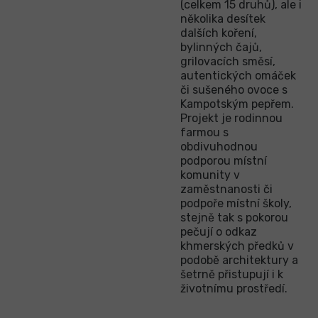
(celkem 15 druhů), ale i
několika desítek
dalších koření,
bylinných čajů,
grilovacích směsí,
autentických omáček
či sušeného ovoce s
Kampotským pepřem.
Projekt je rodinnou
farmou s
obdivuhodnou
podporou místní
komunity v
zaměstnanosti či
podpoře místní školy,
stejně tak s pokorou
pečují o odkaz
khmerských předků v
podobě architektury a
šetrně přistupují i k
životnímu prostředí.