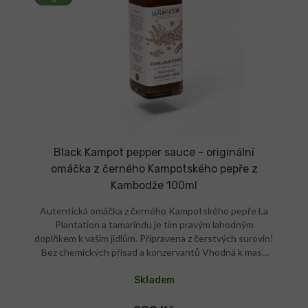
Black Kampot pepper sauce - originální
omáčka z černého Kampotského pepře z
Kambodže 100ml
Autentická omáčka z černého Kampotského pepře La
Plantation a tamarindu je tím pravým lahodným
doplňkem k vašim jídlům. Připravena z čerstvých surovin!
Bez chemických přísad a konzervantů Vhodná k masu,
tataráku, sýrům nebo salátu Její chuť si zamilujete!
Skladem