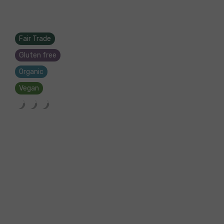
Fair Trade
Gluten free
Organic
Vegan