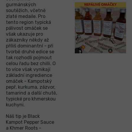
gurmánských
soutěžích, včetně
zlaté medaile. Pro
tento region typická
pálivost omáček se
však ukazuje pro
zákazníky někdy až
příliš dominantní - při
tvorbě druhé edice se
tak rozhodli pojmout
celou řadu bez chilli. O
to více však vynikají
základní ingredience
omáček - Kampotský
pepř, kurkuma, zázvor,
tamarind a další chutě,
typické pro khmerskou
kuchyni.
Náš tip je Black
Kampot Pepper Sauce
a Khmer Roots -