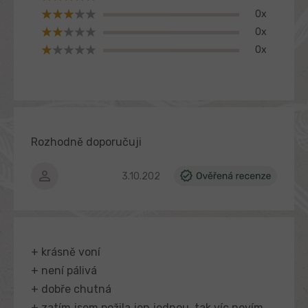
5
e
hvězdiček.
0x
n
0x
í
0x
Rozhodně doporučuji
Hodnocení produktu je 5 z 5 hvězdiček.
3.10.2025
+ krásně voní
+ není pálivá
+ dobře chutná
+ zatím jsem požila jen jednou, tak víc nevím