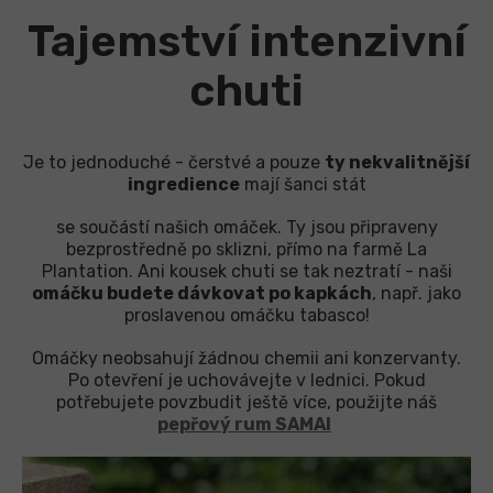
Tajemství intenzivní
chuti
Je to jednoduché - čerstvé a pouze
ty nekvalitnější
ingredience
mají šanci stát
se součástí našich omáček. Ty jsou připraveny
bezprostředně po sklizni, přímo na farmě La
Plantation. Ani kousek chuti se tak neztratí - naši
omáčku budete dávkovat po kapkách
, např. jako
proslavenou omáčku tabasco!
Omáčky neobsahují žádnou chemii ani konzervanty.
Po otevření je uchovávejte v lednici. Pokud
potřebujete povzbudit ještě více, použijte náš
pepřový rum SAMAI