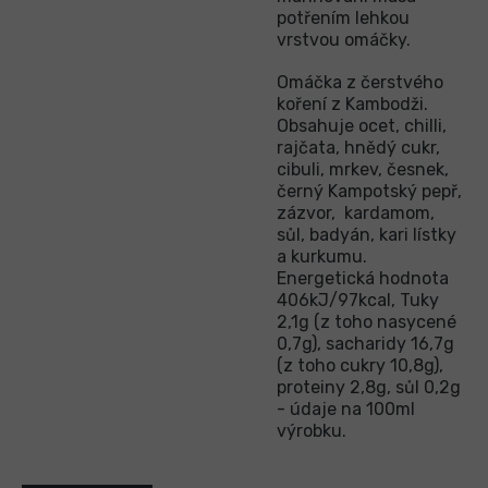
potřením lehkou
vrstvou omáčky.
Omáčka z čerstvého
koření z Kambodži.
Obsahuje ocet, chilli,
rajčata, hnědý cukr,
cibuli, mrkev, česnek,
černý Kampotský pepř,
zázvor, kardamom,
sůl, badyán, kari lístky
a kurkumu.
Energetická hodnota
406kJ/97kcal, Tuky
2,1g (z toho nasycené
0,7g), sacharidy 16,7g
(z toho cukry 10,8g),
proteiny 2,8g, sůl 0,2g
- údaje na 100ml
výrobku.