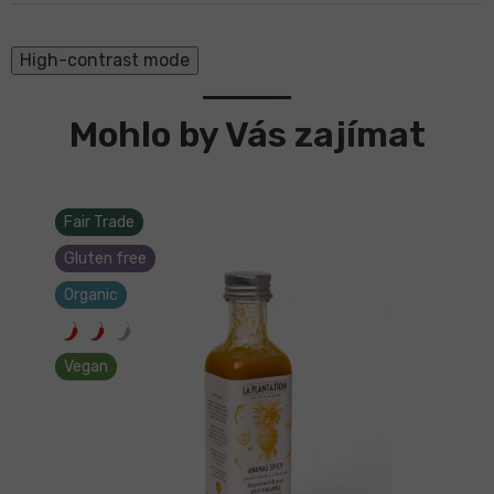
High-contrast mode
Mohlo by Vás zajímat
Fair Trade
Gluten free
Organic
Vegan