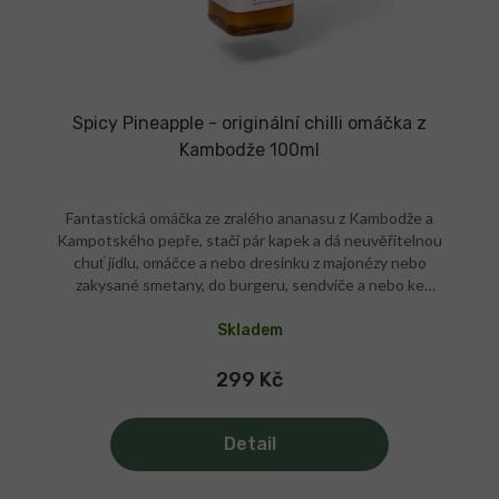
Spicy Pineapple - originální chilli omáčka z
Kambodže 100ml
Fantastická omáčka ze zralého ananasu z Kambodže a
Kampotského pepře, stačí pár kapek a dá neuvěřitelnou
chuť jídlu, omáčce a nebo dresinku z majonézy nebo
zakysané smetany, do burgeru, sendviče a nebo ke
grilování. Intenzivní komplexní chuť Intenzivní,
snesitelná pálivost Samotná a nebo do dresinku
Skladem
Organic kvalita Ruční výroba, čerstvý ananas Stačí pár
kapek - vydrží dlouho Pro dokonalé vaření i grilování
299 Kč
Na steak, do dresinku Originální receptura Pálivost:
Organic složení Skvělá chuť Originál z Kambodže
Detail