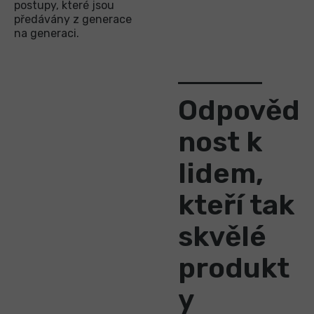
postupy, které jsou
předávány z generace
na generaci.
Odpověd
nost k
lidem,
kteří tak
skvělé
produkt
y