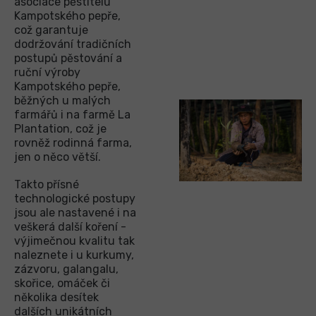
asociace pěstitelů
Kampotského pepře,
což garantuje
dodržování tradičních
postupů pěstování a
ruční výroby
Kampotského pepře,
běžných u malých
farmářů i na farmě La
Plantation, což je
rovněž rodinná farma,
jen o něco větší.
Takto přísné
technologické postupy
jsou ale nastavené i na
veškerá další koření -
výjimečnou kvalitu tak
naleznete i u kurkumy,
zázvoru, galangalu,
skořice, omáček či
několika desítek
dalších unikátních