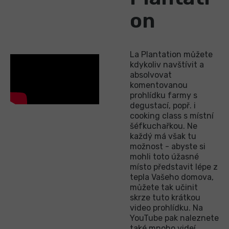
on
La Plantation můžete
kdykoliv navštívit a
absolvovat
komentovanou
prohlídku farmy s
degustací, popř. i
cooking class s místní
šéfkuchařkou. Ne
každý má však tu
možnost - abyste si
mohli toto úžasné
místo představit lépe z
tepla Vašeho domova,
můžete tak učinit
skrze tuto krátkou
video prohlídku. Na
YouTube pak naleznete
také mnoho videí