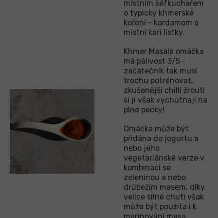
místním šéfkuchařem
o typicky khmerské
koření - kardamom a
místní kari lístky.
Khmer Masala omáčka
má pálivost 3/5 -
začátečník tak musí
trochu potrénovat,
zkušenější chilli žrouti
si ji však vychutnají na
plné pecky!
Omáčka může být
přidána do jogurtu a
nebo jeho
vegetariánské verze v
kombinaci se
zeleninou a nebo
drůbežím masem, díky
velice silné chuti však
může být použita i k
marinování masa