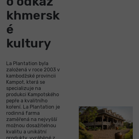
o odkaz
khmersk
é
kultury
La Plantation byla
založená v roce 2003 v
kambodžské provincii
Kampot, která se
specializuje na
produkci Kampotského
pepře a kvalitního
koření. La Plantation je
rodinná farma
zaměřená na nejvyšší
možnou dosažitelnou
kvalitu a unikátní
produkty, vyráběné z