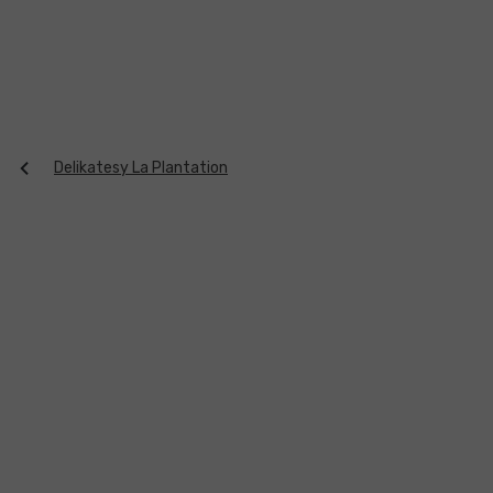
Přejít
na
obsah
Delikatesy La Plantation