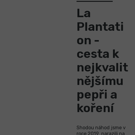
La
Plantati
on -
cesta k
nejkvalit
nějšímu
pepři a
koření
Shodou náhod jsme v
roce 2019 narazili na