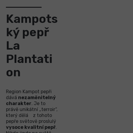
Kampots
ký pepř
La
Plantati
on
Region Kampot pepři
dává
nezaměnitelný
charakter
. Je to
právě unikátní „terroir“,
který dělá z tohoto
pepře světově proslulý
vysoce kvalitní pepř
.