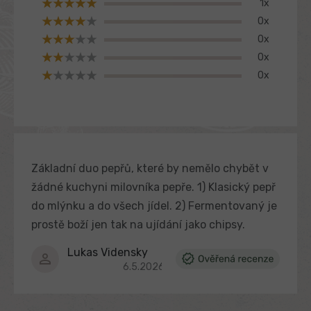
1x
z
o
0x
c
5
e
hvězdiček.
0x
n
0x
í
0x
Základní duo pepřů, které by nemělo chybět v
žádné kuchyni milovníka pepře. 1) Klasický pepř
do mlýnku a do všech jídel. 2) Fermentovaný je
prostě boží jen tak na ujídání jako chipsy.
Lukas Vidensky
Hodnocení produktu je 5 z 5 hvězdiček.
6.5.2026