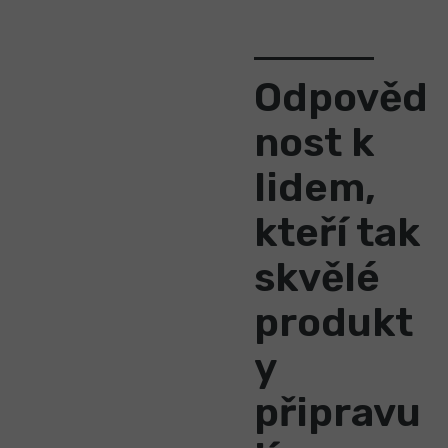
Odpověd
nost k
lidem,
kteří tak
skvělé
produkt
y
připravu