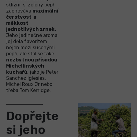
sklizni si zelený pepř
zachovává
maximální
čerstvost a
měkkost
jednotlivých zrnek.
Jeho jedinečné aroma
jej dělá favoritem
nejen mezi sušenými
pepři, ale stal se také
nezbytnou přísadou
Michellinských
kuchařů
, jako je Peter
Sanchez Iglesias,
Michel Roux Jr nebo
třeba Tom Kerridge.
Dopřejte
si jeho