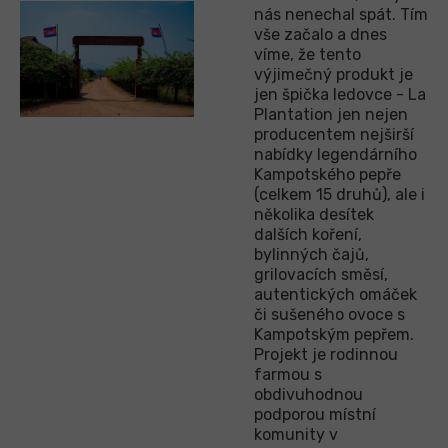
nás nenechal spát. Tím
vše začalo a dnes
víme, že tento
výjimečný produkt je
jen špička ledovce - La
Plantation jen nejen
producentem nejširší
nabídky legendárního
Kampotského pepře
(celkem 15 druhů), ale i
několika desítek
dalších koření,
bylinných čajů,
grilovacích směsí,
autentických omáček
či sušeného ovoce s
Kampotským pepřem.
Projekt je rodinnou
farmou s
obdivuhodnou
podporou místní
komunity v