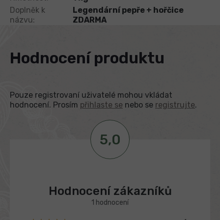
Doplněk k
Legendární pepře + hořčice
názvu
:
ZDARMA
Hodnocení produktu
Pouze registrovaní uživatelé mohou vkládat
hodnocení. Prosím
přihlaste se
nebo se
registrujte
.
5,0
V
ý
p
Průměrné
i
s
hodnocení
h
produktu
o
1 hodnocení
je
d
5,0
n