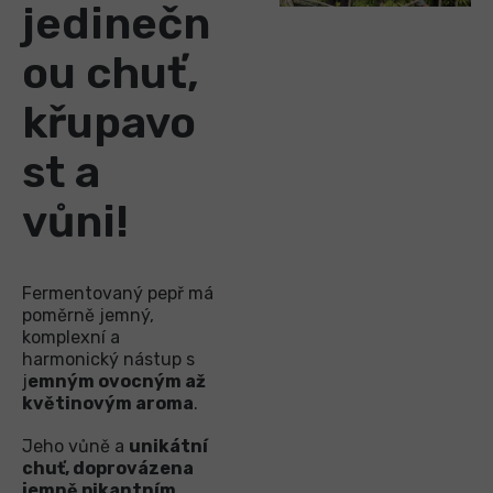
jedinečn
ou chuť,
křupavo
st a
vůni!
Fermentovaný pepř má
poměrně jemný,
komplexní a
harmonický nástup s
j
emným ovocným až
květinovým aroma
.
Jeho vůně a
unikátní
chuť, doprovázena
jemně pikantním