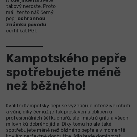
Nikde jinde na světě
takový neroste. Proto
má i tento náš černý
pepř
ochrannou
známku původu
certifikát PGI.
Kampotského pepře
spotřebujete méně
než běžného!
Kvalitní Kampotský pepř se vyznačuje intenzivní chutí
a vůní, díky čemuž je tak proslaven a oblíben u
profesionálních šéfkuchařů, ale i mistrů grilu a všech
milovníků dobrého jídla. Díky tomu ho ale také
spotřebujete méně než běžného pepře a v momentě
kdy jím perfektně dochutíte jídlo bude dominovat