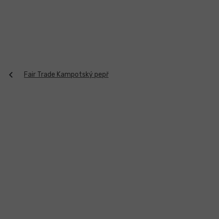
Přejít
na
obsah
Fair Trade Kampotský pepř