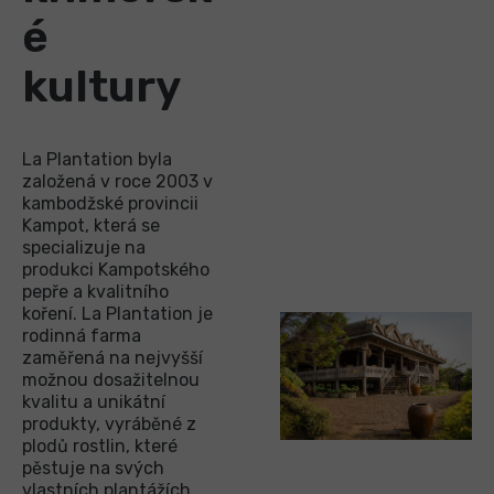
é
kultury
La Plantation byla
založená v roce 2003 v
kambodžské provincii
Kampot, která se
specializuje na
produkci Kampotského
pepře a kvalitního
koření. La Plantation je
rodinná farma
zaměřená na nejvyšší
možnou dosažitelnou
kvalitu a unikátní
produkty, vyráběné z
plodů rostlin, které
pěstuje na svých
vlastních plantážích,