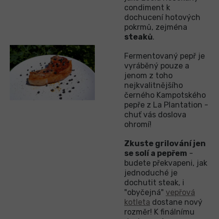
condiment k
dochucení hotových
pokrmů, zejména
steaků
.
Fermentovaný pepř je
vyráběný pouze a
jenom z toho
nejkvalitnějšího
černého Kampotského
pepře z La Plantation -
chuť vás doslova
ohromí!
Zkuste grilování jen
se solí a pepřem
-
budete překvapeni, jak
jednoduché je
dochutit steak, i
"obyčejná"
vepřová
kotleta
dostane nový
rozměr! K finálnímu