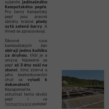
sušením
jedinečného
Kampotského pepře
.
Pro černý Kampotský
pepř jsou pracně
sbírány krásné
plody
sytě zelené barvy
. A
ihned se zpracovávají.
Šikovné ruce
kambodžských žen
obírají jednu kuličku
za druhou
, třídí je a
omývá. Následně se
pepř
až 3 dny suší na
slunci
, čímž zčerná a
jeho bezkonkurenční
chuť se
vyladí k
dokonalosti
.
Nezapomeňte
ochutnat tento skvělý
pepř i ve
fermentované
podobě!