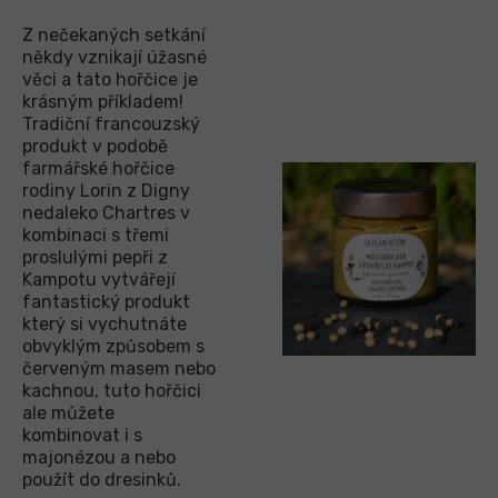
Z nečekaných setkání
někdy vznikají úžasné
věci a tato hořčice je
krásným příkladem!
Tradiční francouzský
produkt v podobě
farmářské hořčice
rodiny Lorin z Digny
nedaleko Chartres v
kombinaci s třemi
proslulými pepři z
Kampotu vytvářejí
fantastický produkt
který si vychutnáte
obvyklým způsobem s
červeným masem nebo
kachnou, tuto hořčici
ale můžete
kombinovat i s
majonézou a nebo
použít do dresinků.