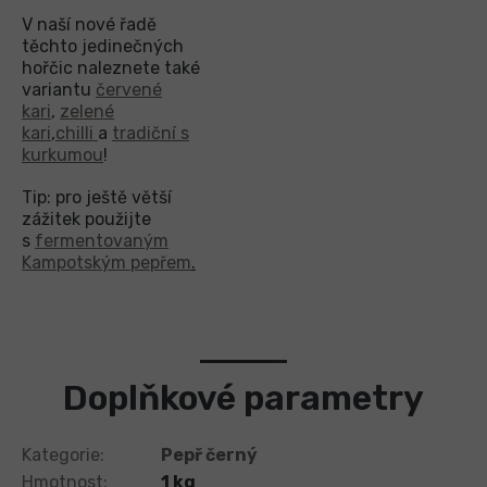
V naší nové řadě
těchto jedinečných
hořčic naleznete také
variantu
červené
kari
,
zelené
kari
,
chilli
a
tradiční s
kurkumou
!
Tip: pro ještě větší
zážitek použijte
s
fermentovaným
Kampotským pepřem
.
Doplňkové parametry
Kategorie
:
Pepř černý
Hmotnost
:
1 kg