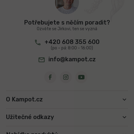
p
a
t
Potřebujete s něčím poradit?
í
Ozvěte se Jirkovi, ten se vyzná
+420 608 355 600
info@kampot.cz
O Kampot.cz
Užitečné odkazy