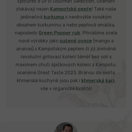
Épicures d’Or či Gourmet Selection. Ocenění
získávají nejen
Kampotské pepře
! Také naše
jedinečná
kurkuma
s neobvykle vysokým
obsahem kurkuminu a nebo pepřová omáčka,
naposledy
Green Pepper rub
. Přinášíme zcela
nové výrobky jako
sušené ovoce
(mango a
ananas) s Kampotským pepřem či již zmíněné
revoluční grilovací koření téměř bez soli s
maximem chuti špičkových koření z Kampotu,
oceněné Great Taste 2023. Bránou do světa
khmerské kuchyně jsou pak i
khmerská kari
,
vše v organické kvalitě!
Z
á