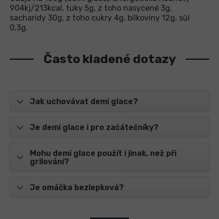
904kj/213kcal, tuky 5g, z toho nasycené 3g,
sacharidy 30g, z toho cukry 4g, bílkoviny 12g, sůl
0,3g.
Často kladené dotazy
Jak uchovávat demi glace?
Je demi glace i pro začátečníky?
Mohu demi glace použít i jinak, než při
grilování?
Je omáčka bezlepková?