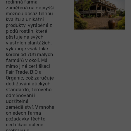
rodinná farma
zaměřená na nejvyšší
možnou dosažitelnou
kvalitu a unikátní
produkty, vyráběné z
plodů rostlin, které
pěstuje na svých
vlastních plantážích,
vykupuje však také
koření od 70ti malých
farmářů v okolí. Má
mimo jiné certifikaci
Fair Trade, BIO a
Organic, což zaručuje
dodržování etických
standardů, férového
odměňování i
udržitelné
zemědělství. V mnoha
ohledech farma
požadavky těchto
certifikací dalece
překračuje.