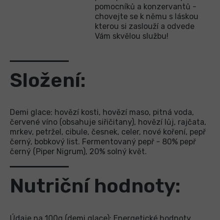
pomocníků a konzervantů -
chovejte se k němu s láskou
kterou si zaslouží a odvede
Vám skvělou službu!
Složení:
Demi glace: hovězí kosti, hovězí maso, pitná voda,
červené víno (obsahuje siřičitany), hovězí lůj, rajčata,
mrkev, petržel, cibule, česnek, celer, nové koření, pepř
černý, bobkový list. Fermentovaný pepř - 80% pepř
černý (Piper Nigrum), 20% solný květ.
Nutriční hodnoty:
Údaje na 100g (demi glace): Energetické hodnoty