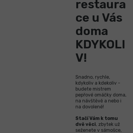
restaura
ce u Vás
doma
KDYKOLI
V!
Snadno, rychle,
kdykoliv a kdekoliv -
budete mistrem
pepřové omáčky doma,
na návštěvě a nebo i
na dovolené!
Stačí Vám k tomu
dvě věci
, zbytek už
seženete v sámošce,