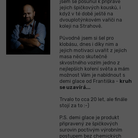
jsem se posunul k přípravě
jejich špičkových kousků, i
když v té době ještě na
dvouplotýnkovém vařiči na
koleji na Strahově.
Původně jsem si šel pro
klobásu, dnes i díky nim a
jejich motivaci uvařit z jejich
masa něco skutečně
skvostného vozím jedno z
nejlepších koření světa a mám
možnost Vám je nabídnout s
demi glace od Františka -
kruh
se uzavírá...
Trvalo to cca 20 let, ale finále
stojí za to :-)
P.S. demi glace je produkt
připravený ze špičkových
surovin poctivým výrobním
postupem bez chemických