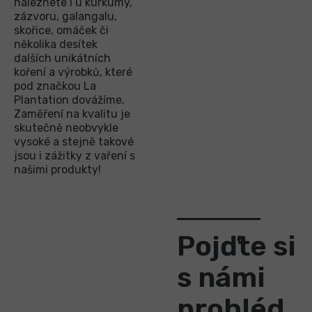
naleznete i u kurkumy,
zázvoru, galangalu,
skořice, omáček či
několika desítek
dalších unikátních
koření a výrobků, které
pod značkou La
Plantation dovážíme.
Zaměření na kvalitu je
skutečně neobvykle
vysoké a stejně takové
jsou i zážitky z vaření s
našimi produkty!
Pojďte si
s námi
prohléd