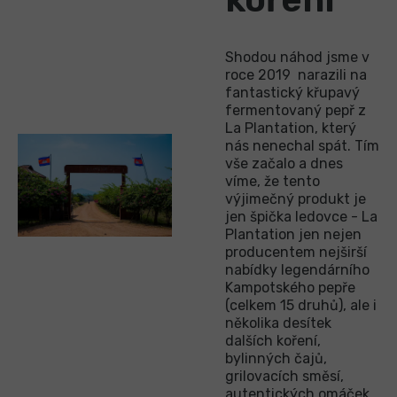
Shodou náhod jsme v
roce 2019 narazili na
fantastický křupavý
fermentovaný pepř z
La Plantation, který
nás nenechal spát. Tím
vše začalo a dnes
víme, že tento
výjimečný produkt je
jen špička ledovce - La
Plantation jen nejen
producentem nejširší
nabídky legendárního
Kampotského pepře
(celkem 15 druhů), ale i
několika desítek
dalších koření,
bylinných čajů,
grilovacích směsí,
autentických omáček