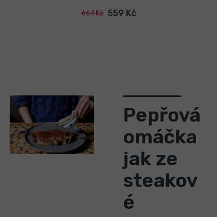
559 Kč
664 Kč
Pepřová
omáčka
jak ze
steakov
é