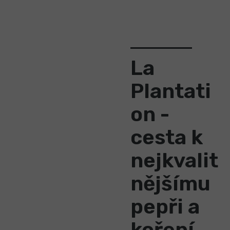
La
Plantati
on -
cesta k
nejkvalit
nějšímu
pepři a
koření