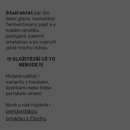
Stačí ohřát
pár lžic
demi glace, rozmačkat
fermentovaný pepř a v
malém rendlíku
postupně zjemnit
smetanou a po vypnutí
ještě trochu másla.
!!! SLOŽITĚJŠÍ UŽ TO
NEBUDE !!!
Můžete udělat i
variantu s houbami,
bylinkami nebo třeba
portským vínem!
Nově u nás najdete i
perigordskou
omáčku z Čestru
.