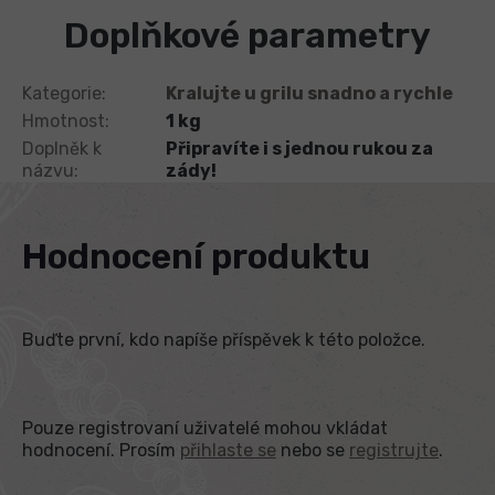
Doplňkové parametry
Kategorie
:
Kralujte u grilu snadno a rychle
Hmotnost
:
1 kg
Doplněk k
Připravíte i s jednou rukou za
názvu
:
zády!
Hodnocení produktu
Buďte první, kdo napíše příspěvek k této položce.
Pouze registrovaní uživatelé mohou vkládat
hodnocení. Prosím
přihlaste se
nebo se
registrujte
.