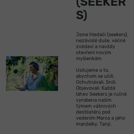
(SEEKER
S)
Jsme hledači (seekers),
nezávislé duše, věčně
zvědaví a navždy
otevření novým
myšlenkám.
Usilujeme o to,
abychom se učili.
Ochutnávali. Snili.
Objevovali. Každá
láhev Seekers je ručně
vyrobena naším
týmem vášnivých
destilatérů pod
vedením Marca a jeho
manželky, Tanji.