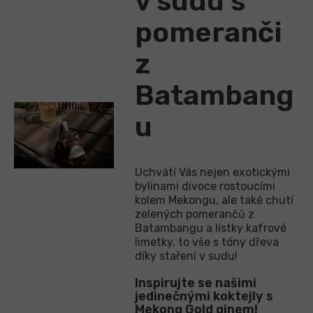
v sudu s
pomeranči
z
Batambang
u
Uchvátí Vás nejen exotickými
bylinami divoce rostoucími
kolem Mekongu, ale také chutí
zelených pomerančů z
Batambangu a lístky kafrové
limetky, to vše s tóny dřeva
díky staření v sudu!
Inspirujte se našimi
jedinečnými koktejly s
Mekong Gold ginem!