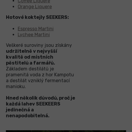
Coffee Liquere
Orange
Liquere
Hotové koktejly SEEKERS:
Espresso Martini
Lychee Martini
Veškeré suroviny jsou získány
udržitelně v nejvyšší
kvalitě od místních
pěstitelů a farmářů.
Základem destilátů je
pramenitá voda z hor Kampotu
a destilát vzniklý fermentací
manioku.
Hned několik důvodů, proč je
každá lahev SEEKEERS
jedinečná a
nenapodobitelná.