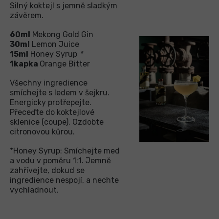
Silný koktejl s jemně sladkým
závěrem.
60ml
Mekong Gold Gin
30ml
Lemon Juice
15ml
Honey Syrup
*
1kapka
Orange Bitter
Všechny ingredience
smíchejte s ledem v šejkru.
Energicky protřepejte.
Přeceďte do koktejlové
sklenice (coupe). Ozdobte
citronovou kůrou.
*Honey Syrup: Smíchejte med
a vodu v poměru 1:1. Jemně
zahřívejte, dokud se
ingredience nespojí, a nechte
vychladnout.