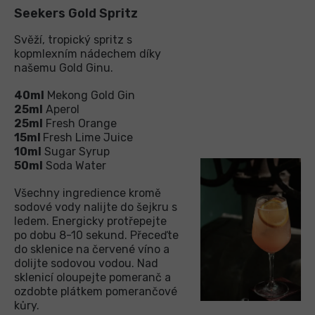
Seekers Gold Spritz
Svěží, tropický spritz s
kopmlexním nádechem díky
našemu Gold Ginu.
40ml
Mekong Gold Gin
25ml
Aperol
25ml
Fresh Orange
15ml
Fresh Lime Juice
10ml
Sugar Syrup
50ml
Soda Water
Všechny ingredience kromě
sodové vody nalijte do šejkru s
ledem. Energicky protřepejte
po dobu 8-10 sekund. Přeceďte
do sklenice na červené víno a
dolijte sodovou vodou. Nad
sklenicí oloupejte pomeranč a
ozdobte plátkem pomerančové
kůry.