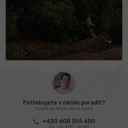
Z
á
p
a
t
Potřebujete s něčím poradit?
í
Ozvěte se Jirkovi, ten se vyzná
+420 608 355 600