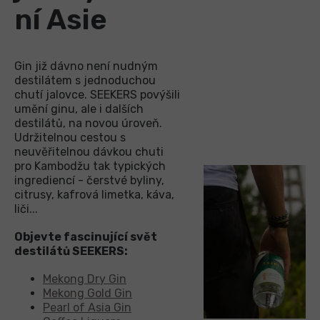
ní Asie
Gin již dávno není nudným
destilátem s jednoduchou
chutí jalovce. SEEKERS povýšili
umění ginu, ale i dalších
destilátů, na novou úroveň.
Udržitelnou cestou s
neuvěřitelnou dávkou chuti
pro Kambodžu tak typických
ingrediencí - čerstvé byliny,
citrusy, kafrová limetka, káva,
liči...
Objevte fascinující svět
destilátů SEEKERS:
Mekong Dry Gin
Mekong Gold Gin
Pearl of Asia Gin