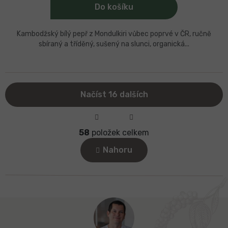
Do košíku
Kambodžský bílý pepř z Mondulkiri vůbec poprvé v ČR, ručně
sbíraný a tříděný, sušený na slunci, organická...
Načíst 16 dalších
S
t
O
r
58
položek celkem
v
á
l
n
Nahoru
k
á
o
d
v
a
á
c
n
í
í
Z
p
r
á
v
p