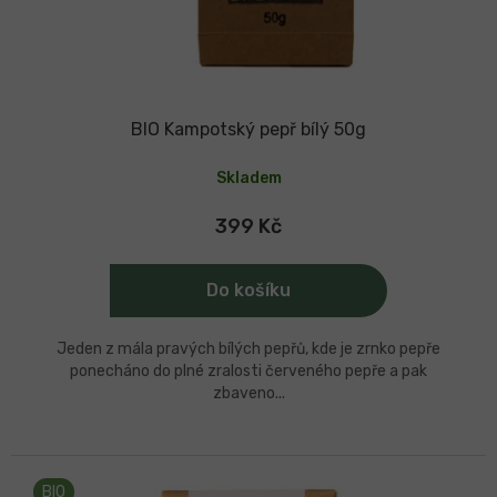
BIO Kampotský pepř bílý 50g
Skladem
399 Kč
Do košíku
Jeden z mála pravých bílých pepřů, kde je zrnko pepře
ponecháno do plné zralosti červeného pepře a pak
zbaveno...
BIO