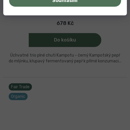
Souhlasím
Skladem
678 Kč
Do košíku
Úchvatné trio plné chuti Kampotu - černý Kampotský pepř
do mlýnku, křupavý fermentovaný pepř k přímé konzumaci...
Fair Trade
Organic