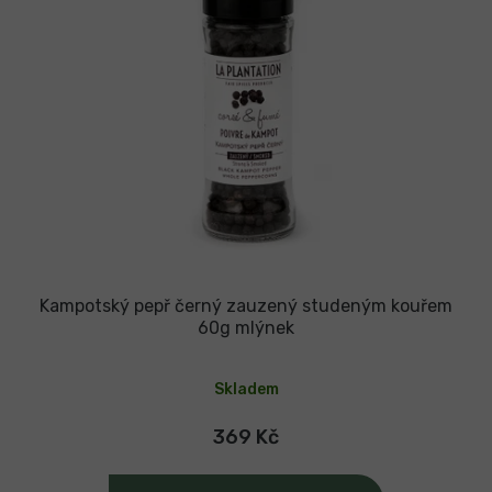
u
k
t
ů
Kampotský pepř černý zauzený studeným kouřem
60g mlýnek
Průměrné
hodnocení
Skladem
produktu
je
4,7
369 Kč
z
5
hvězdiček.