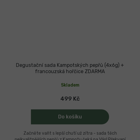
Degustační sada Kampotských pepřů (4x6g) +
francouzská hořčice ZDARMA
Skladem
499 Kč
Do košíku
Začněte vařit s lepší chutí už zítra - sada těch
nejkvalitnějších pepřů z Kampotu čeká na Vás! Překvapí