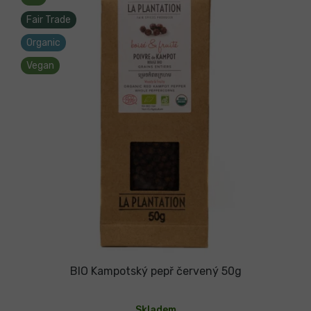
Fair Trade
Organic
Vegan
BIO Kampotský pepř červený 50g
Průměrné
hodnocení
Skladem