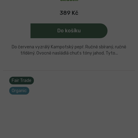
produktu
je
5,0
389 Kč
z
5
hvězdiček.
Do košíku
Do červena vyzrálý Kampotský pepř. Ručně sbíraný, ručně
tříděný. Ovocně nasládlá chuť s tóny jahod. Tyto...
Fair Trade
Organic