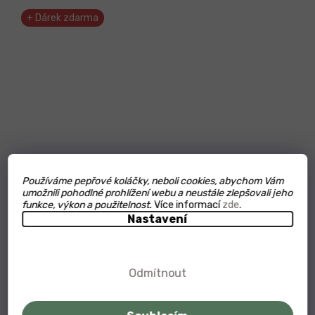
+ Dárek zdarma
Používáme pepřové koláčky, neboli cookies, abychom Vám
umožnili pohodlné prohlížení webu a neustále zlepšovali jeho
funkce, výkon a použitelnost.
Více informací
zde
.
Nastavení
897
Kč
–24 %
Odmítnout
Kampotský pepř černý a fermentovaný 50g tubus +
dárek ZDARMA