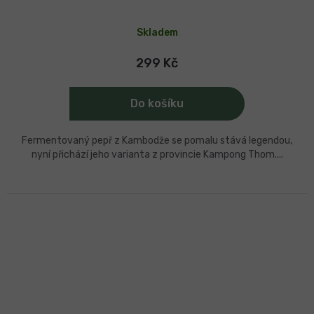
Průměrné
hodnocení
Skladem
produktu
je
5,0
299 Kč
z
5
hvězdiček.
Do košíku
Fermentovaný pepř z Kambodže se pomalu stává legendou,
nyní přichází jeho varianta z provincie Kampong Thom....