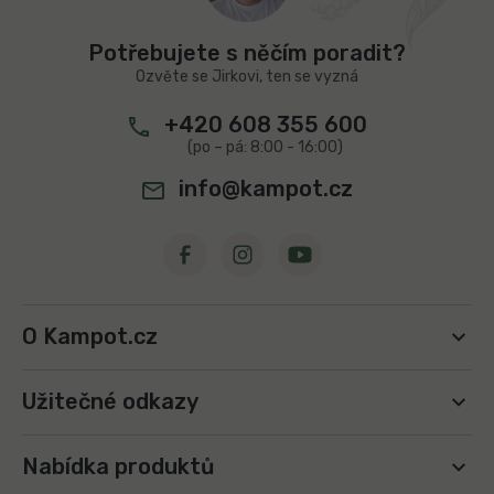
k
a
y
t
v
Potřebujete s něčím poradit?
í
ý
Ozvěte se Jirkovi, ten se vyzná
p
i
+420 608 355 600
s
u
info@kampot.cz
O Kampot.cz
Užitečné odkazy
Nabídka produktů