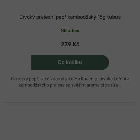
Divoký pralesní pepř kambodžský 15g tubus
Skladem
239 Kč
Do košíku
Cimeský pepř, také známý jako Ma Khaen, je divoké koření z
kambodžského pralesa se svěžím aroma citrusů a...