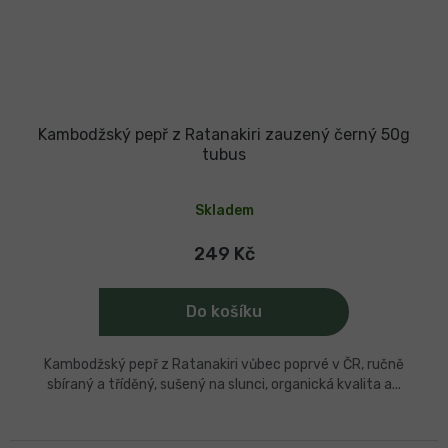
Kambodžský pepř z Ratanakiri zauzený černý 50g
tubus
Průměrné
hodnocení
Skladem
produktu
je
5,0
249 Kč
z
5
hvězdiček.
Do košíku
Kambodžský pepř z Ratanakiri vůbec poprvé v ČR, ručně
sbíraný a tříděný, sušený na slunci, organická kvalita a...