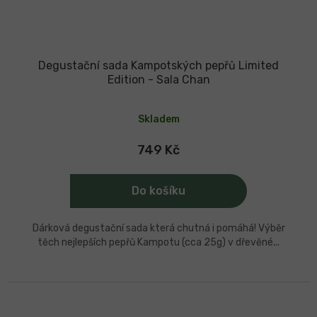
Degustační sada Kampotských pepřů Limited
Edition - Sala Chan
Průměrné
hodnocení
Skladem
produktu
je
5,0
749 Kč
z
5
hvězdiček.
Do košíku
Dárková degustační sada která chutná i pomáhá! Výběr
těch nejlepších pepřů Kampotu (cca 25g) v dřevěné...