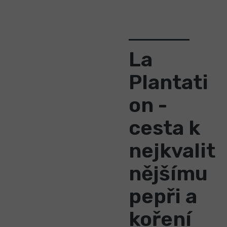
La
Plantati
on -
cesta k
nejkvalit
nějšímu
pepři a
koření