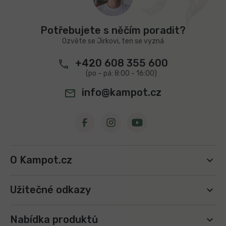
p
a
t
Potřebujete s něčím poradit?
í
Ozvěte se Jirkovi, ten se vyzná
+420 608 355 600
info@kampot.cz
O Kampot.cz
Užitečné odkazy
Nabídka produktů