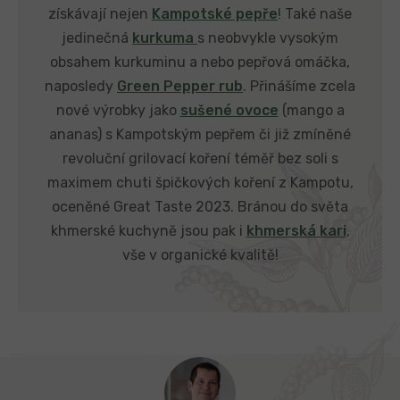
získávají nejen
Kampotské pepře
! Také naše
jedinečná
kurkuma
s neobvykle vysokým
obsahem kurkuminu a nebo pepřová omáčka,
naposledy
Green Pepper rub
. Přinášíme zcela
nové výrobky jako
sušené ovoce
(mango a
ananas) s Kampotským pepřem či již zmíněné
revoluční grilovací koření téměř bez soli s
maximem chuti špičkových koření z Kampotu,
oceněné Great Taste 2023. Bránou do světa
khmerské kuchyně jsou pak i
khmerská kari
,
vše v organické kvalitě!
Z
á