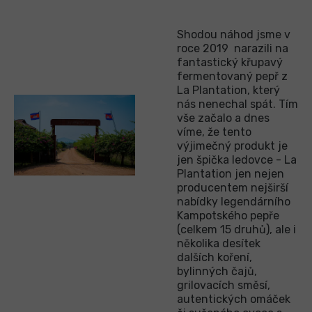
Shodou náhod jsme v
roce 2019 narazili na
fantastický křupavý
fermentovaný pepř z
La Plantation, který
nás nenechal spát. Tím
vše začalo a dnes
víme, že tento
výjimečný produkt je
jen špička ledovce - La
Plantation jen nejen
producentem nejširší
nabídky legendárního
Kampotského pepře
(celkem 15 druhů), ale i
několika desítek
dalších koření,
bylinných čajů,
grilovacích směsí,
autentických omáček