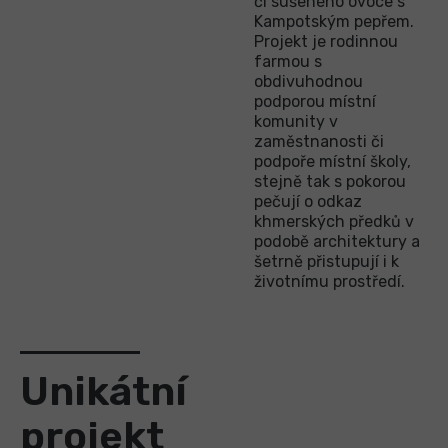
či sušeného ovoce s
Kampotským pepřem.
Projekt je rodinnou
farmou s
obdivuhodnou
podporou místní
komunity v
zaměstnanosti či
podpoře místní školy,
stejně tak s pokorou
pečují o odkaz
khmerských předků v
podobě architektury a
šetrně přistupují i k
životnímu prostředí.
Unikátní
projekt