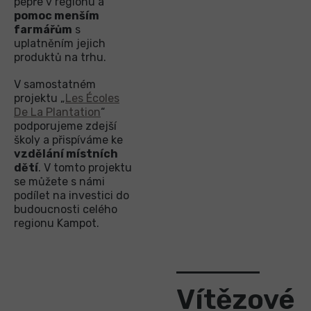
pepře v regionu a
pomoc menším
farmářům
s
uplatněním jejich
produktů na trhu.
V samostatném
projektu „
Les Écoles
De La Plantation
“
podporujeme zdejší
školy a přispíváme ke
vzdělání místních
dětí
. V tomto projektu
se můžete s námi
podílet na investici do
budoucnosti celého
regionu Kampot.
Vítězové