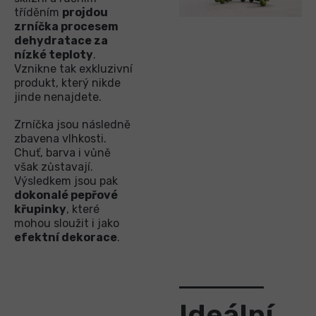
tříděním
projdou
zrníčka procesem
dehydratace za
nízké teploty
.
Vznikne tak exkluzivní
produkt, který nikde
jinde nenajdete.
Zrníčka jsou následně
zbavena vlhkosti.
Chuť, barva i vůně
však zůstavají.
Výsledkem jsou pak
dokonalé pepřové
křupinky
, které
mohou sloužit i jako
efektní dekorace
.
Ideální