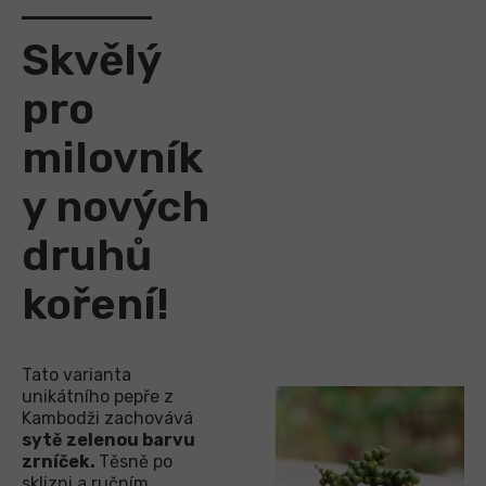
Skvělý
pro
milovník
y nových
druhů
koření!
Tato varianta
unikátního pepře z
Kambodži zachovává
sytě zelenou barvu
zrníček.
Těsně po
sklizni a ručním