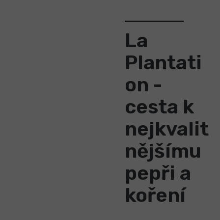
La
Plantati
on -
cesta k
nejkvalit
nějšímu
pepři a
koření