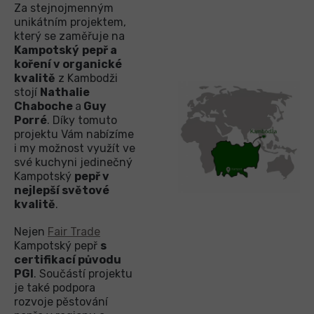
Za stejnojmenným
unikátním projektem,
který se zaměřuje na
Kampotský
pepř a
koření v organické
kvalitě
z Kambodži
stojí
Nathalie
Chaboche
a
Guy
Porré
. Díky tomuto
projektu Vám nabízíme
i my možnost využít ve
své kuchyni jedinečný
Kampotský
pepř v
nejlepší světové
kvalitě
.
Nejen
Fair Trade
Kampotský pepř
s
certifikací původu
PGI
. Součástí projektu
je také podpora
rozvoje pěstování