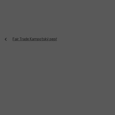
Přejít
na
obsah
Fair Trade Kampotský pepř