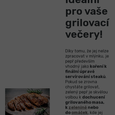
pro vaše
grilovací
večery!
Díky tomu, že jej nelze
zpracovat v mlýnku, je
pepř především
vhodný jako
koření k
finální úpravě
servírování steaků
.
Pokud se zrovna
chystáte grilovat,
zelený pepř je skvělou
volbou k
dochucení
grilovaného masa,
k
zelenině
nebo
do
omáček
, kde jej