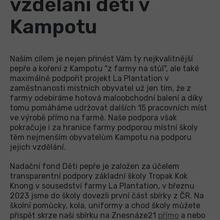
vzdělání dětí v
Kampotu
Naším cílem je nejen přinést Vám ty nejkvalitnější
pepře a koření z Kampotu "z farmy na stůl", ale také
maximálně podpořit projekt La Plantation v
zaměstnanosti místních obyvatel už jen tím, že z
farmy odebíráme hotová maloobchodní balení a díky
tomu pomáháme udržovat dalších 15 pracovních míst
ve výrobě přímo na farmě. Naše podpora však
pokračuje i za hranice farmy podporou místní školy
těm nejmenším obyvatelům Kampotu na podporu
jejich vzdělání.
Nadační fond Děti pepře je založen za účelem
transparentní podpory základní školy Tropak Kok
Knong v sousedství farmy La Plantation, v březnu
2023 jsme do školy dovezli první část sbírky z ČR. Na
školní pomůcky, kola, uniformy a chod školy můžete
přispět skrze naši sbírku na Znesnáze21
přímo
a nebo