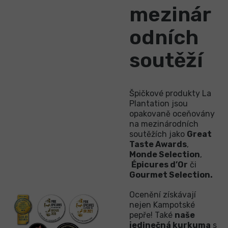
mezinár
odních
soutěží
Špičkové produkty La
Plantation jsou
opakovaně oceňovány
na mezinárodních
soutěžích jako
Great
Taste Awards
,
Monde Selection
,
Épicures d’Or
či
Gourmet Selection.
Ocenění získávají
nejen Kampotské
pepře! Také
naše
jedinečná kurkuma
s