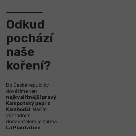
Odkud
pochází
naše
koření?
Do České republiky
dovážíme ten
nejkvalitnější pravý
Kampotský pepř z
Kambodži
. Naším
výhradním
dodavatelem je farma
La Plantation
.