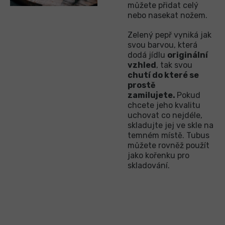
můžete přidat celý
nebo nasekat nožem.
Zelený pepř vyniká jak
svou barvou, která
dodá jídlu
originální
vzhled
, tak svou
chutí do které se
prostě
zamilujete.
Pokud
chcete jeho kvalitu
uchovat co nejdéle,
skladujte jej ve skle na
temném místě. Tubus
můžete rovněž použít
jako kořenku pro
skladování.