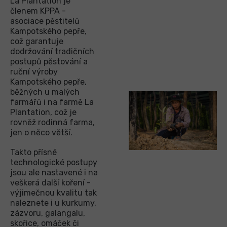
La Plantation je
členem KPPA -
asociace pěstitelů
Kampotského pepře,
což garantuje
dodržování tradičních
postupů pěstování a
ruční výroby
Kampotského pepře,
běžných u malých
farmářů i na farmě La
Plantation, což je
rovněž rodinná farma,
jen o něco větší.
Takto přísné
technologické postupy
jsou ale nastavené i na
veškerá další koření -
výjimečnou kvalitu tak
naleznete i u kurkumy,
zázvoru, galangalu,
skořice, omáček či