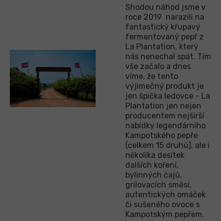
Shodou náhod jsme v
roce 2019 narazili na
fantastický křupavý
fermentovaný pepř z
La Plantation, který
nás nenechal spát. Tím
vše začalo a dnes
víme, že tento
výjimečný produkt je
jen špička ledovce - La
Plantation jen nejen
producentem nejširší
nabídky legendárního
Kampotského pepře
(celkem 15 druhů), ale i
několika desítek
dalších koření,
bylinných čajů,
grilovacích směsí,
autentických omáček
či sušeného ovoce s
Kampotským pepřem.