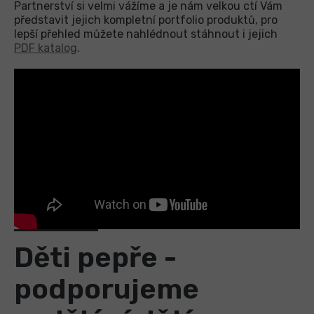
Partnerství si velmi vážíme a je nám velkou ctí Vám
představit jejich kompletní portfolio produktů, pro
lepší přehled můžete nahlédnout stáhnout i jejich
PDF katalog
.
Děti pepře -
podporujeme