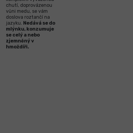
chutí, doprovázenou
vůni medu, se vám
doslova roztančí na
jazyku.
Nedává se do
mlýnku, konzumuje
se celý a nebo
zjemněný v
hmoždíři.