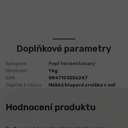
Rádi Vám děláme radost! Takže k Vašemu nákupu nad 4000 Kč
zabalíme k Vaší objednávce dárek a to v podobě úžasné omáčky
Khmer Roots. Je připravena z čerstvých kořínků kurkumy a
zázvoru spolu s naším fantastickým Kampotským pepřem, vše v
organické kvalitě bez chemie a konzervantů. Pálí zcela
minimálně, pouze po zázvoru a kurkumě.
Doplňkové parametry
Kategorie
:
Pepř fermentovaný
Hmotnost
:
1 kg
EAN
:
8847103556247
Doplněk k názvu
:
Měkká křupavá zrníčka v soli
Hodnocení produktu