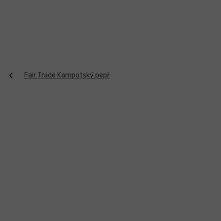
Přejít
na
obsah
Fair Trade Kampotský pepř