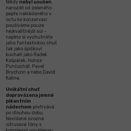
Nikdy
nebyl usušen
,
narozdíl od zeleného
pepře nakládaného v
octu ke konzervaci
používáme pouze
nejkvalitnější sůl -
naplno si vychutnáte
jeho fantastickou chuť
tak jako špičkoví
kuchaři jako Radek
Kašpárek, Honza
Punčochář, Pavel
Brychzin a nebo David
Kalina.
Unikátní chuť
doprovázena jemně
pikantním
nádechem
přetrvává
po dlouhou dobu.
Nevídané ovocné
citrusové tóny s
komplexní vyváženou