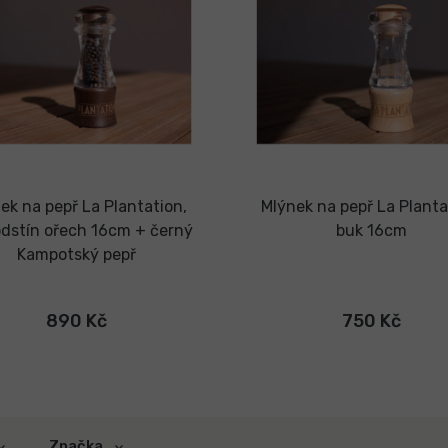
ek na pepř La Plantation,
Mlýnek na pepř La Planta
odstín ořech 16cm + černý
buk 16cm
Kampotský pepř
890 Kč
750 Kč
Značka