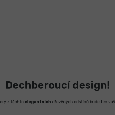
Dechberoucí design!
erý z těchto
elegantních
dřevěných odstínů bude ten vá