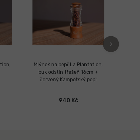
tion,
Mlýnek na pepř La Plantation,
Mlýne
buk odstín třešeň 16cm +
buk 
červený Kampotský pepř
940 Kč