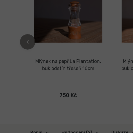
ubus -
Mlýnek na pepř La Plantation,
Mlýn
erný
buk odstín třešeň 16cm
buk 
tubus
750 Kč
Popis
Hodnocení (2)
Diskuze