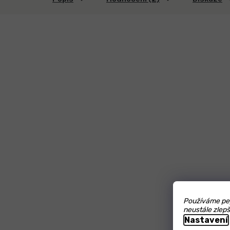
Používáme pep
neustále zlepš
Nastavení