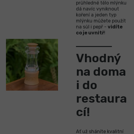
průhledné tělo mlýnku
dá navíc vyniknout
koření a jeden typ
mlýnku můžete použít
na sůl i pepř -
vidíte
co je uvnitř
!
Vhodný
na doma
i do
restaura
cí!
Ať už sháníte kvalitní