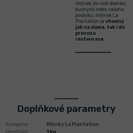
mlýnek do vaší domácí
kuchyně nebo vašeho
podniku, mlýnek La
Plantation je
vhodný
jak na doma, tak i do
provozu
restaurace
.
Doplňkové parametry
Kategorie
:
Mlýnky La Plantation
Hmotnost
:
1 kg