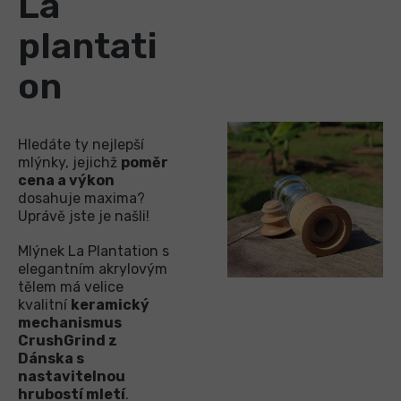
La
plantati
on
Hledáte ty nejlepší
mlýnky, jejichž
poměr
cena a výkon
dosahuje maxima?
Uprávě jste je našli!
Mlýnek La Plantation s
elegantním akrylovým
tělem má velice
kvalitní
keramický
mechanismus
CrushGrind z
Dánska s
nastavitelnou
hrubostí mletí
.