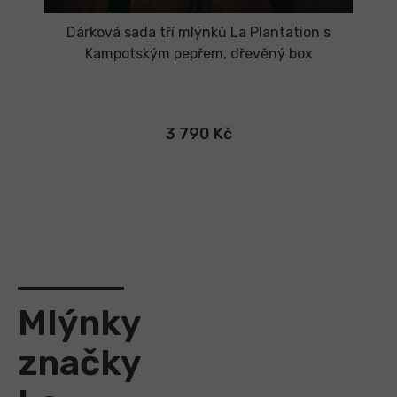
Dárková sada tří mlýnků La Plantation s
Kampotským pepřem, dřevěný box
3 790 Kč
Mlýnky
značky