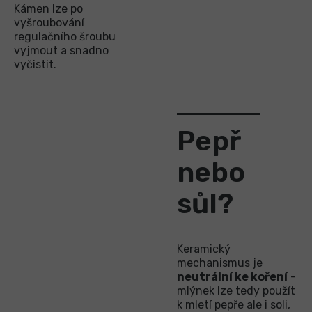
Kámen lze po
vyšroubování
regulačního šroubu
vyjmout a snadno
vyčistit.
Pepř
nebo
sůl?
Keramický
mechanismus je
neutrální ke koření
-
mlýnek lze tedy použít
k mletí pepře ale i soli,