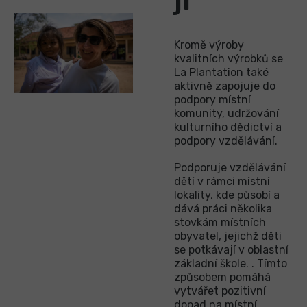
jí
Kromě výroby
kvalitních výrobků se
La Plantation také
aktivně zapojuje do
podpory místní
komunity, udržování
kulturního dědictví a
podpory vzdělávání.
Podporuje vzdělávání
dětí v rámci místní
lokality, kde působí a
dává práci několika
stovkám místních
obyvatel, jejichž děti
se potkávají v oblastní
základní škole. . Tímto
způsobem pomáhá
vytvářet pozitivní
dopad na místní