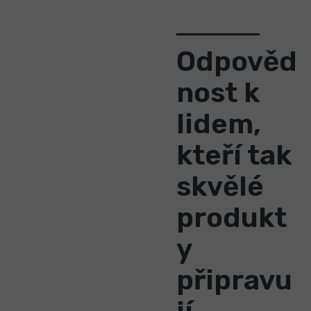
Odpověd
nost k
lidem,
kteří tak
skvělé
produkt
y
připravu