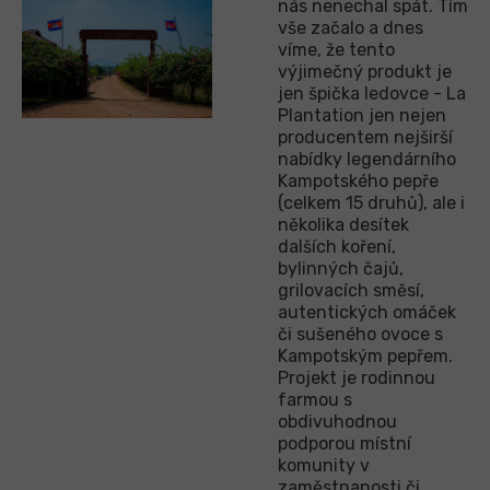
nás nenechal spát. Tím
vše začalo a dnes
víme, že tento
výjimečný produkt je
jen špička ledovce - La
Plantation jen nejen
producentem nejširší
nabídky legendárního
Kampotského pepře
(celkem 15 druhů), ale i
několika desítek
dalších koření,
bylinných čajů,
grilovacích směsí,
autentických omáček
či sušeného ovoce s
Kampotským pepřem.
Projekt je rodinnou
farmou s
obdivuhodnou
podporou místní
komunity v
zaměstnanosti či