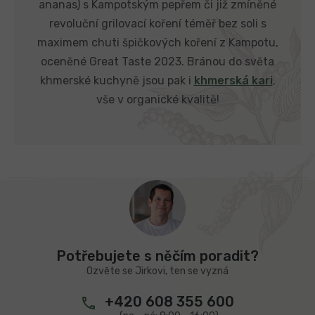
ananas) s Kampotským pepřem či již zmíněné
revoluční grilovací koření téměř bez soli s
maximem chuti špičkových koření z Kampotu,
oceněné Great Taste 2023. Bránou do světa
khmerské kuchyně jsou pak i
khmerská kari
,
vše v organické kvalitě!
Z
á
p
a
t
Potřebujete s něčím poradit?
í
Ozvěte se Jirkovi, ten se vyzná
+420 608 355 600