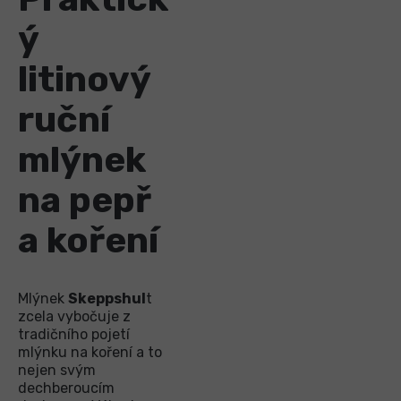
ý
litinový
ruční
mlýnek
na pepř
a koření
Mlýnek
Skeppshul
t
zcela vybočuje z
tradičního pojetí
mlýnku na koření a to
nejen svým
dechberoucím