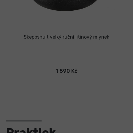
Skeppshult velký ruční litinový mlýnek
1 890 Kč
Praktick