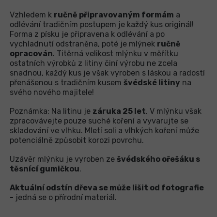
Vzhledem k
ručně připravovaným formám
a
odlévání tradičním postupem je každý kus originál!
Forma z písku je připravena k odlévání a po
vychladnutí odstraněna, poté je mlýnek
ručně
opracován
. Titěrná velikost mlýnku v měřítku
ostatních výrobků z litiny činí výrobu ne zcela
snadnou, každý kus je však vyroben s láskou a radostí
přenášenou s tradičním kusem
švédské litiny
na
svého nového majitele!
Poznámka: Na litinu je
záruka 25 let
. V mlýnku však
zpracovávejte pouze suché koření a vyvarujte se
skladování ve vlhku. Mletí soli a vlhkých koření může
potenciálně způsobit korozi povrchu.
Uzávěr mlýnku je vyroben ze
švédského ořešáku s
těsnící gumičkou
.
Aktuální odstín dřeva se může lišit od fotografie
-
jedná se o přírodní materiál.