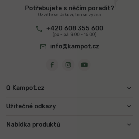
t
Potřebujete s něčím poradit?
í
Ozvěte se Jirkovi, ten se vyzná
+420 608 355 600
info@kampot.cz
O Kampot.cz
Užitečné odkazy
Nabídka produktů