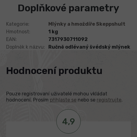
Doplňkové parametry
Kategorie
:
Mlýnky a hmoždíře Skeppshult
Hmotnost
:
1 kg
EAN
:
7317930711092
Doplněk k názvu
:
Ručně odlévaný švédský mlýnek
Hodnocení produktu
Pouze registrovaní uživatelé mohou vkládat
hodnocení. Prosím
přihlaste se
nebo se
registrujte
.
4,9
V
ý
p