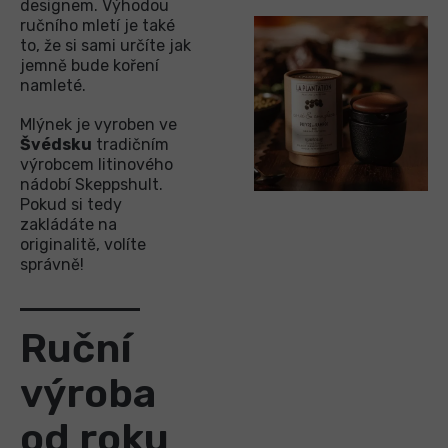
designem. Výhodou
ručního mletí je také
to, že si sami určíte jak
jemně bude koření
namleté.
Mlýnek je vyroben ve
Švédsku
tradičním
výrobcem litinového
nádobí Skeppshult.
Pokud si tedy
zakládáte na
originalitě, volíte
správně!
Ruční
výroba
od roku