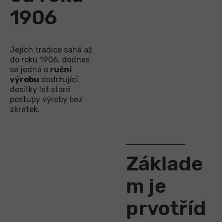
1906
Jejich tradice sahá až
do roku 1906, dodnes
se jedná o
ruční
výrobu
dodržující
desítky let staré
postupy výroby bez
zkratek.
Základe
m je
prvotříd