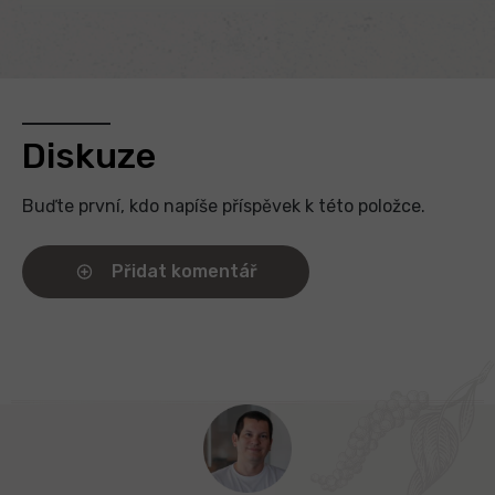
Super, odpovídá představám, spokojenost.
Hodnocení produktu je 5 z 5 hvězdiček.
6.5.2025
Diskuze
Buďte první, kdo napíše příspěvek k této položce.
Přidat komentář
Z
á
p
a