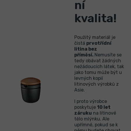
ní
kvalita!
Použitý materiál je
čistá
prvotřídní
litina bez
příměs
í.
Nemusíte se
tedy obávat žádných
nežádoucích látek, tak
jako tomu může být u
levných kopií
litinových výrobků z
Asie.
I proto výrobce
poskytuje
10 let
záruku
na litinové
tělo mlýnku. Ale
upřímně, pokud se k
němu budete chovat