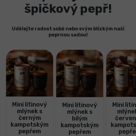
špičkový pepř!
Udělejte radost sobě nebo svým blízkým naší
peprnou sadou!
Mini litinový
Mini lit
Mini litinový
mlýnek s
mlýne
mlýnek s
černým
červe
bílým
kampotským
kampot
kampotským
pepřem
pepř
pepřem