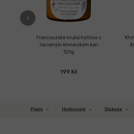
koření
Francouzská hrubá hořčice s
Khm
červeným khmerským kari
K
120g
199 Kč
Popis
Hodnocení
Diskuze