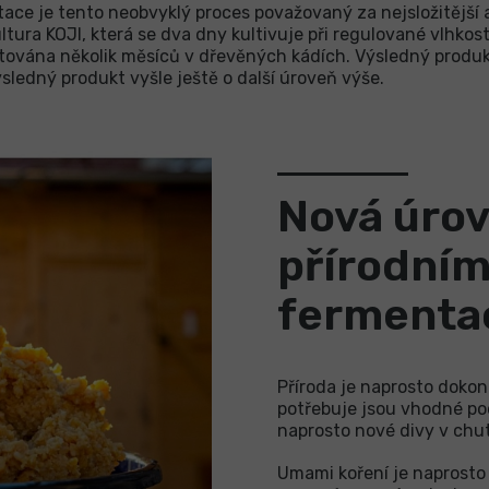
ace je tento neobvyklý proces považovaný za nejsložitější a
tura KOJI, která se dva dny kultivuje při regulované vlhkost
ntována několik měsíců v dřevěných kádích. Výsledný produ
ledný produkt vyšle ještě o další úroveň výše.
Nová úrov
přírodní
fermenta
Příroda je naprosto dokon
potřebuje jsou vhodné pod
naprosto nové divy v chut
Umami koření je naprosto 