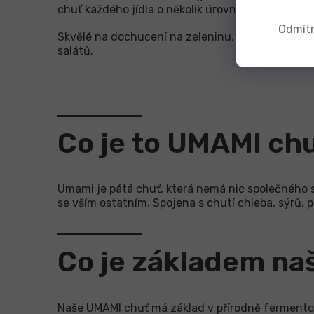
chuť každého jídla o několik úrovní výše!
Odmít
Skvělé na dochucení na zeleninu, vejce, do omáče
salátů.
Co je to UMAMI ch
Umami je pátá chuť, která nemá nic společného se
se vším ostatním. Spojena s chutí chleba, sýrů, pi
Co je základem na
Naše UMAMI chuť má základ v přírodně fermento