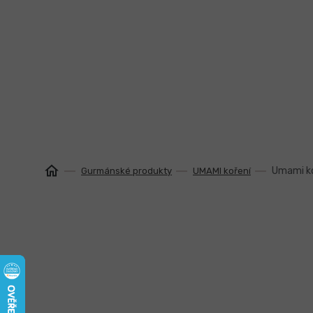
Přejít
na
obsah
Umami ko
Gurmánské produkty
UMAMI koření