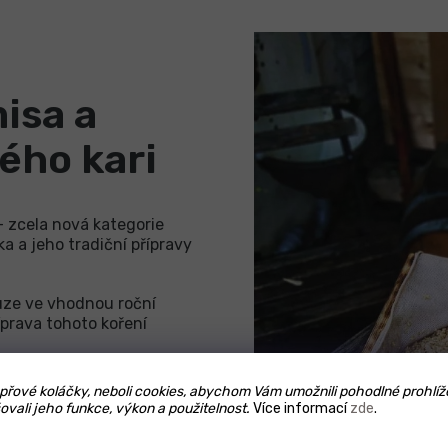
isa a
ého kari
- zcela nová kategorie
a a jeho tradiční přípravy
uze ve vhodnou roční
íprava tohoto koření
la novým směrem a dílem
řové koláčky, neboli cookies, abychom Vám umožnili pohodlné prohlíž
ovali jeho funkce, výkon a použitelnost.
Více informací
zde
.
utamátu, které zvedne