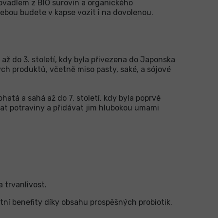
adlem z BIO surovin a organického
sebou budete v kapse vozit i na dovolenou.
 až do 3. století, kdy byla přivezena do Japonska
ých produktů, včetně miso pasty, saké, a sójové
ohatá a sahá až do 7. století, kdy byla poprvé
t potraviny a přidávat jim hlubokou umami
 trvanlivost.
otní benefity díky obsahu prospěšných probiotik.