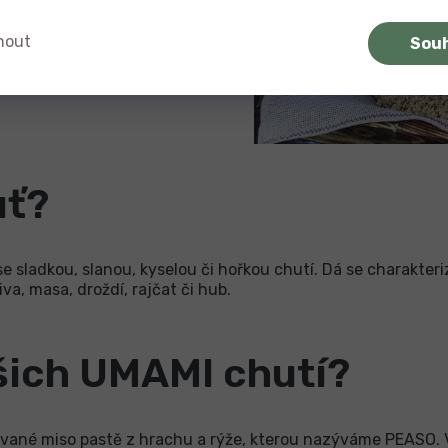
nout
Sou
k, polévek, těstovin či
uť?
 sladkou, slanou, kyselou či hořkou chutí. Dá se charakteriz
va, masa, droždí, rajčat či hub.
šich UMAMI chutí?
vané miso pastě z hrachu a rýže, kterou nazýváme PEASO. 