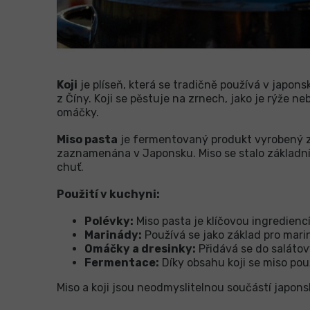
Koji
je plíseň, která se tradičně používá v japons
z Číny. Koji se pěstuje na zrnech, jako je rýže 
omáčky.
Miso pasta
je fermentovaný produkt vyrobený z koj
zaznamenána v Japonsku. Miso se stalo základn
chuť.
Použití v kuchyni:
Polévky:
Miso pasta je klíčovou ingredienc
Marinády:
Používá se jako základ pro mar
Omáčky a dresinky:
Přidává se do salátov
Fermentace:
Díky obsahu koji se miso použ
Miso a koji jsou neodmyslitelnou součástí japonsk