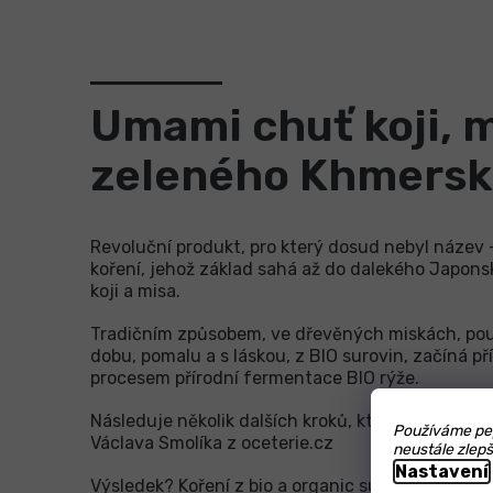
Umami chuť koji, m
zeleného Khmersk
Revoluční produkt, pro který dosud nebyl název 
koření, jehož základ sahá až do dalekého Japonsk
koji a misa.
Tradičním způsobem, ve dřevěných miskách, po
dobu, pomalu a s láskou, z BIO surovin, začíná př
procesem přírodní fermentace BIO rýže.
Následuje několik dalších kroků, které jsou zce
Používáme pep
Václava Smolíka z oceterie.cz
neustále zlepš
Nastavení
Výsledek? Koření z bio a organic surovin bez gl