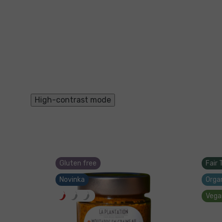
High-contrast mode
Gluten free
Fair 
Novinka
Orga
Vega