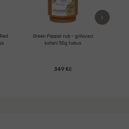
(Red
Green Pepper rub - grilovací
Theo 
us
koření 50g tubus
bals
349 Kč