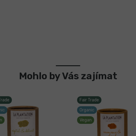
Mohlo by Vás zajímat
Trade
Fair Trade
nic
Organic
n
Vegan