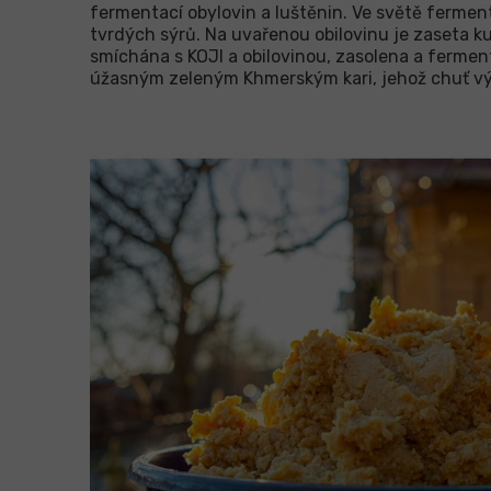
fermentací obylovin a luštěnin. Ve světě ferment
tvrdých sýrů. Na uvařenou obilovinu je zaseta kul
smíchána s KOJI a obilovinou, zasolena a ferme
úžasným zeleným Khmerským kari, jehož chuť výs