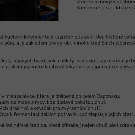
procesům novým dochucov
Khmerského kari, které s 
ké kuchyni k fermentaci různých potravin. Její historie sahá
nebo sója, a je základem pro výrobu mnoha tradičních japonsk
i, sójových bobů, soli a někdy i obilovin. Její historie je b
ím prvkem japonské kuchyně díky své schopnosti konzervova
í v miso polévce, která je oblíbená po celém Japonsku.
inády na maso a ryby, kde dodává bohatou chuť.
ých dresinků a omáček pro zvýraznění chutí.
ívá k fermentaci dalších potravin, což zlepšuje jejich chuť a
é kulinářské tradice, které přinášejí nejen chuť, ale i zdrav