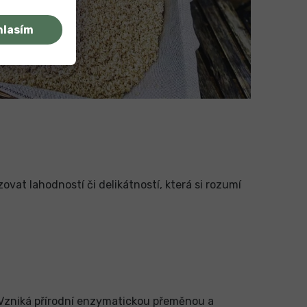
hlasím
ovat lahodností či delikátností, která si rozumí
Vzniká přírodní enzymatickou přeměnou a