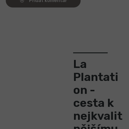
Přidat komentář
La
Plantati
on -
cesta k
nejkvalit
nějšímu