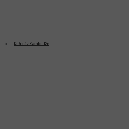
Přejít
na
obsah
Koření z Kambodže