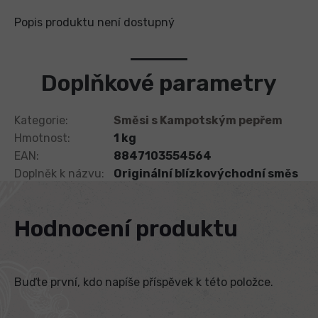
Popis produktu není dostupný
Doplňkové parametry
Kategorie
:
Směsi s Kampotským pepřem
Hmotnost
:
1 kg
EAN
:
8847103554564
Doplněk k názvu
:
Originální blízkovýchodní směs
Hodnocení produktu
Buďte první, kdo napíše příspěvek k této položce.