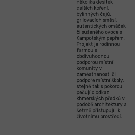
několika desítek
dalších koření,
bylinných čajů,
grilovacích směsí,
autentických omáček
či sušeného ovoce s
Kampotským pepřem.
Projekt je rodinnou
farmou s
obdivuhodnou
podporou místní
komunity v
zaměstnanosti či
podpoře místní školy,
stejně tak s pokorou
pečují o odkaz
khmerských předků v
podobě architektury a
šetrně přistupují i k
životnímu prostředí.