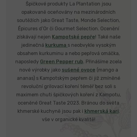
Špičkové produkty La Plantation jsou
opakovaně oceňovány na mezinárodních
soutěžích jako Great Taste, Monde Selection,
Épicures d’Or či Gourmet Selection. Ocenění
získávají nejen
Kampotské pepře
! Také naše
jedinečná
kurkuma
s neobvykle vysokým
obsahem kurkuminu a nebo pepřová omáčka,
naposledy
Green Pepper rub
. Přinášíme zcela
nové výrobky jako
sušené ovoce
(mango a
ananas) s Kampotským pepřem či již zmíněné
revoluční grilovací koření téměř bez soli s
maximem chuti špičkových koření z Kampotu,
oceněné Great Taste 2023. Bránou do světa
khmerské kuchyně jsou pak i
khmerská kari
,
vše v organické kvalitě!