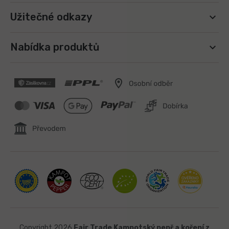
Užitečné odkazy
Nabídka produktů
Copyright 2026
Fair Trade Kampotský pepř a koření z