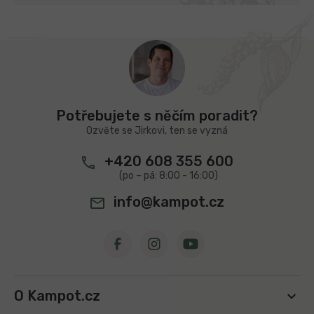
Z
á
p
a
t
Potřebujete s něčím poradit?
í
Ozvěte se Jirkovi, ten se vyzná
+420 608 355 600
info@kampot.cz
O Kampot.cz