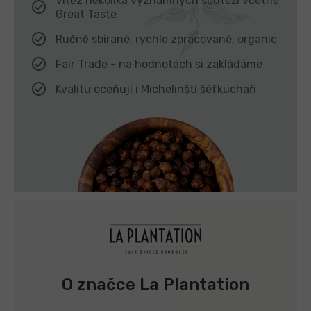
Vítěz několika významných soutěží včetně
Great Taste
Ručně sbírané, rychle zpracované, organic
Fair Trade - na hodnotách si zakládáme
Kvalitu oceňují i Michelinští šéfkuchaři
O značce La Plantation