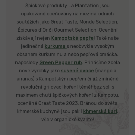
Špičkové produkty La Plantation jsou
opakovaně oceňovány na mezinárodních
soutěžích jako Great Taste, Monde Selection,
Épicures d’Or či Gourmet Selection. Ocenění
získávají nejen
Kampotské pepře
! Také naše
jedinečná
kurkuma
s neobvykle vysokým
obsahem kurkuminu a nebo pepřová omáčka,
naposledy
Green Pepper rub
. Přinášíme zcela
nové výrobky jako
sušené ovoce
(mango a
ananas) s Kampotským pepřem či již zmíněné
revoluční grilovací koření téměř bez soli s
maximem chuti špičkových koření z Kampotu,
oceněné Great Taste 2023. Bránou do světa
khmerské kuchyně jsou pak i
khmerská kari
,
vše v organické kvalitě!