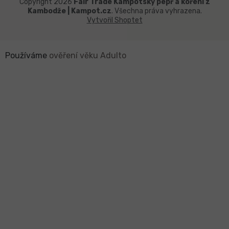
Copyright 2026
Fair Trade Kampotský pepř a koření z
Kambodže | Kampot.cz
. Všechna práva vyhrazena.
Vytvořil Shoptet
Používáme
ověření věku Adulto