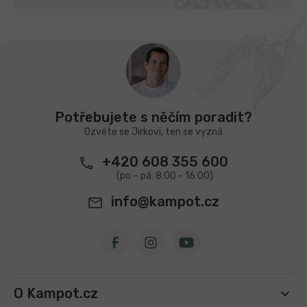
Z
á
p
a
t
Potřebujete s něčím poradit?
í
Ozvěte se Jirkovi, ten se vyzná
+420 608 355 600
info@kampot.cz
O Kampot.cz