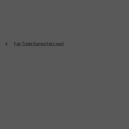
Přejít
na
obsah
Fair Trade Kampotský pepř