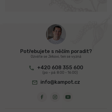
Z
á
p
a
t
Potřebujete s něčím poradit?
í
Ozvěte se Jirkovi, ten se vyzná
+420 608 355 600
info@kampot.cz