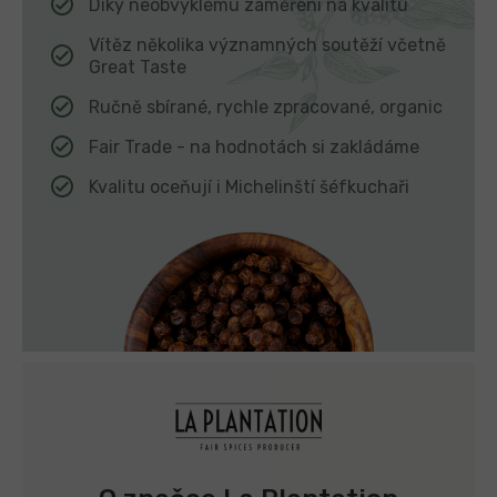
Díky neobvyklému zaměření na kvalitu
Vítěz několika významných soutěží včetně
Great Taste
Ručně sbírané, rychle zpracované, organic
Fair Trade - na hodnotách si zakládáme
Kvalitu oceňují i Michelinští šéfkuchaři