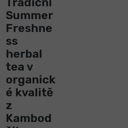
Tradiční
Summer
Freshne
ss
herbal
tea v
organick
é kvalitě
z
Kambod