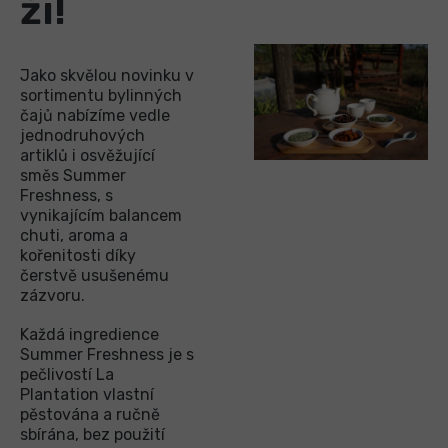
ži!
Jako skvělou novinku v
sortimentu bylinných
čajů nabízíme vedle
jednodruhových
artiklů i osvěžující
směs Summer
Freshness, s
vynikajícím balancem
chuti, aroma a
kořenitosti díky
čerstvě usušenému
zázvoru.
Každá ingredience
Summer Freshness je s
pečlivostí La
Plantation vlastní
pěstována a ručně
sbírána, bez použití