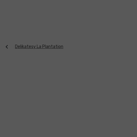
Přejít
na
obsah
Delikatesy La Plantation