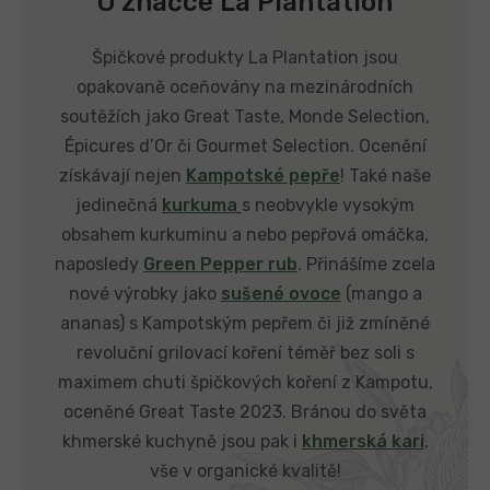
O značce La Plantation
Špičkové produkty La Plantation jsou
opakovaně oceňovány na mezinárodních
soutěžích jako Great Taste, Monde Selection,
Épicures d’Or či Gourmet Selection. Ocenění
získávají nejen
Kampotské pepře
! Také naše
jedinečná
kurkuma
s neobvykle vysokým
obsahem kurkuminu a nebo pepřová omáčka,
naposledy
Green Pepper rub
. Přinášíme zcela
nové výrobky jako
sušené ovoce
(mango a
ananas) s Kampotským pepřem či již zmíněné
revoluční grilovací koření téměř bez soli s
maximem chuti špičkových koření z Kampotu,
oceněné Great Taste 2023. Bránou do světa
khmerské kuchyně jsou pak i
khmerská kari
,
vše v organické kvalitě!