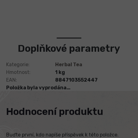
Fair trade
Spravedlivě odměníme práci farmářů a podporujeme místní
rozvoj
Doplňkové parametry
Kategorie
:
Herbal Tea
Hmotnost
:
1 kg
EAN
:
8847103552447
Položka byla vyprodána…
Hodnocení produktu
Buďte první, kdo napíše příspěvek k této položce.