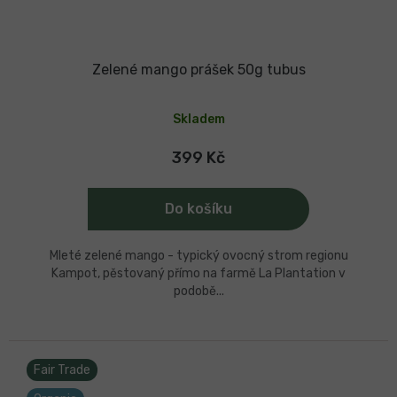
Zelené mango prášek 50g tubus
Průměrné
hodnocení
Skladem
produktu
je
5,0
399 Kč
z
5
hvězdiček.
Do košíku
Mleté zelené mango - typický ovocný strom regionu
Kampot, pěstovaný přímo na farmě La Plantation v
podobě...
Fair Trade