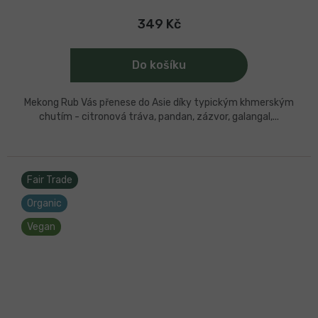
je
4,0
349 Kč
z
5
hvězdiček.
Do košíku
Mekong Rub Vás přenese do Asie díky typickým khmerským
chutím - citronová tráva, pandan, zázvor, galangal,...
Fair Trade
Organic
Vegan