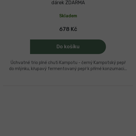
dárek ZDARMA
Skladem
678 Kč
Do košíku
Úchvatné trio plné chuti Kampotu - černý Kampotský pepř
do mlýnku, křupavý fermentovaný pepř k přímé konzumaci...