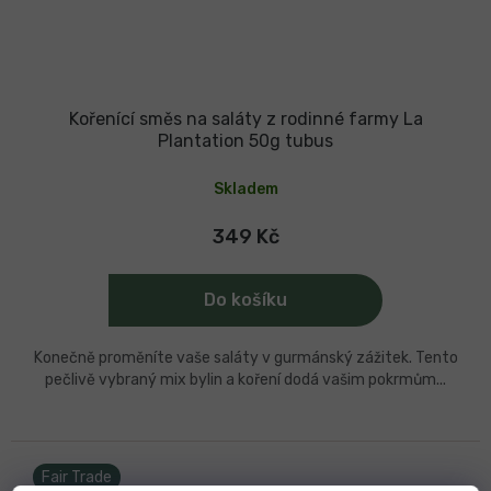
Kořenící směs na saláty z rodinné farmy La
Plantation 50g tubus
Skladem
349 Kč
Do košíku
Konečně proměníte vaše saláty v gurmánský zážitek. Tento
pečlivě vybraný mix bylin a koření dodá vašim pokrmům...
Fair Trade