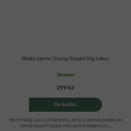
Mladý zázvor (Young Ginger) 50g tubus
Průměrné
hodnocení
Skladem
produktu
je
4,5
299 Kč
z
5
hvězdiček.
Do košíku
Mletý mladý zázvor je tak jemný, že se v čerstvé podobě ani
nemusí loupat! Opojná vůně, jemná štiplavost a...