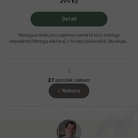
299 Kč
Detail
Moringa prášek jsou najemno namleté listy moringy
olejodárné (Moringa oleifera) v té nejvyšší kvalitě. Obsahuje...
S
t
r
27
položek celkem
á
O
n
v
Nahoru
k
l
o
á
v
d
á
a
n
c
í
Z
í
á
p
p
r