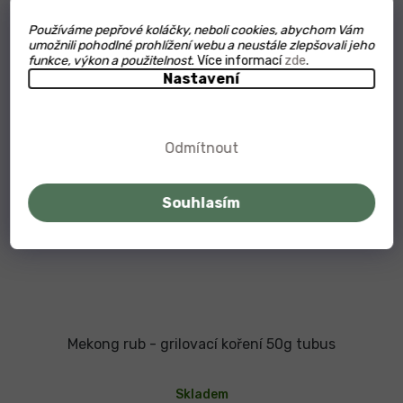
Organic
Používáme pepřové koláčky, neboli cookies, abychom Vám
umožnili pohodlné prohlížení webu a neustále zlepšovali jeho
funkce, výkon a použitelnost.
Více informací
zde
.
Nastavení
Odmítnout
Souhlasím
Mekong rub - grilovací koření 50g tubus
Průměrné
hodnocení
Skladem
produktu