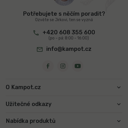
v
a
k
t
Potřebujete s něčím poradit?
y
í
v
Ozvěte se Jirkovi, ten se vyzná
ý
p
+420 608 355 600
i
s
u
info@kampot.cz
O Kampot.cz
Užitečné odkazy
Nabídka produktů