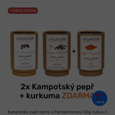
+ Dárek zdarma
837
Kč
–19 %
Kampotský pepř černý a fermentovaný 50g tubus +