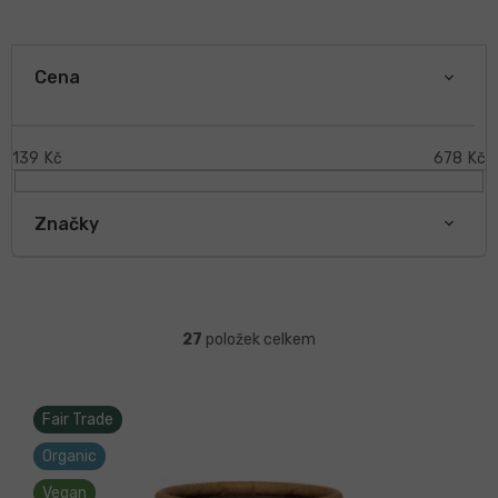
V
ý
Cena
p
i
s
139
Kč
678
Kč
p
r
Značky
o
d
u
k
Ř
t
a
27
položek celkem
ů
z
e
n
Fair Trade
í
Organic
p
r
Vegan