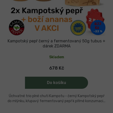
877
Kč
–22 %
Kampotský pepř černý a fermentovaný 50g tubus +
dárek ZDARMA
Skladem
678 Kč
Do košíku
Úchvatné trio plné chuti Kampotu - černý Kampotský pepř
do mlýnku, křupavý fermentovaný pepř k přímé konzumaci...