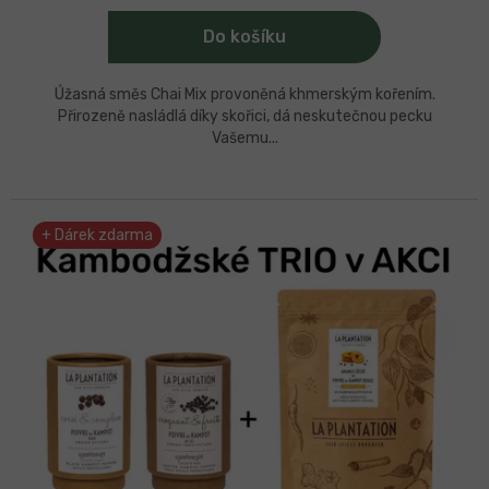
5
hvězdiček.
Do košíku
Úžasná směs Chai Mix provoněná khmerským kořením.
Přirozeně nasládlá díky skořici, dá neskutečnou pecku
Vašemu...
+ Dárek zdarma