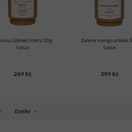
iscus (ibišek) mletý 50g
Zelené mango prášek 
tubus
tubus
269 Kč
399 Kč
Značka