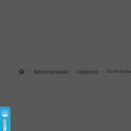
Přejít
na
obsah
Divoký kard
Koření z Kambodže
Další koření