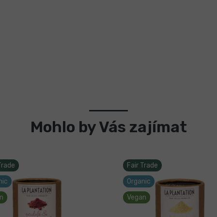
Mohlo by Vás zajímat
Trade
Fair Trade
nic
Organic
n
Vegan