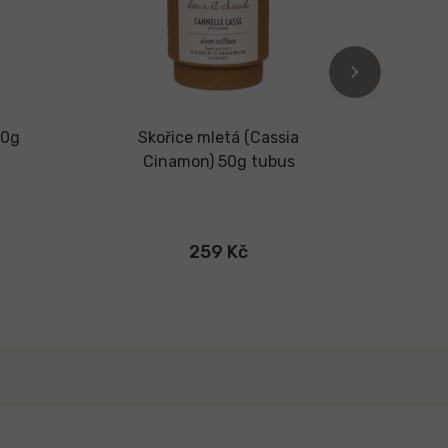
50g
Skořice mletá (Cassia
Citro
Cinamon) 50g tubus
259 Kč