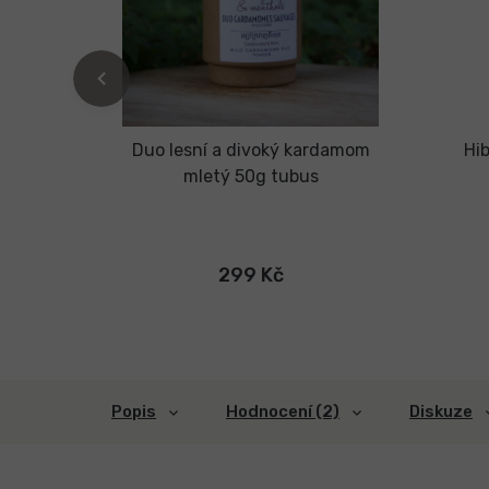
ia
Duo lesní a divoký kardamom
Hib
mletý 50g tubus
299 Kč
Popis
Hodnocení (2)
Diskuze