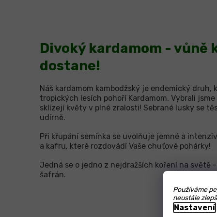
Divoký kardamom - vůně k
dostane!
Náš kardamom kambodžský je endemický druh, kt
tropických lesích pohoří Kardamom. Vybrali jsme t
sklízejí květy v plné zralosti! Sebrané lusky se tě
udírně.
Při křupání semínka se uvolňuje jemné a intenzi
a kafru, které rozdovádí Vaše chuťové pohárky!
Jedná se o jedno z nejdražších koření na světě - 
šafrán.
Používáme pep
neustále zlepš
Nastavení