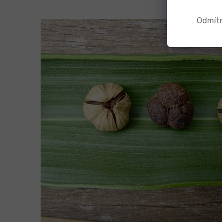
Odmít