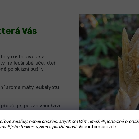
terá Vás
erý roste divoce v
y nejlepší sběrače, kteří
sně po sklizni suší v
vní aroma máty, eukalyptu
předčí jej pouze vanilka a
řové koláčky, neboli cookies, abychom Vám umožnili pohodlné prohlíž
ovali jeho funkce, výkon a použitelnost.
Více informací
zde
.