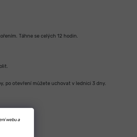
kořením. Táhne se celých 12 hodin.
lit.
by, po otevření můžete uchovat v lednici 3 dny.
ení webu a