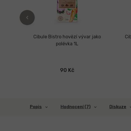
polévka
Cibule Bistro hovězí vývar jako
Ci
polévka 1L
90 Kč
Popis
Hodnocení (7)
Diskuze