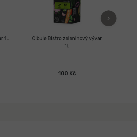
ar 1L
Cibule Bistro zeleninový vývar
Cibule
1L
100 Kč