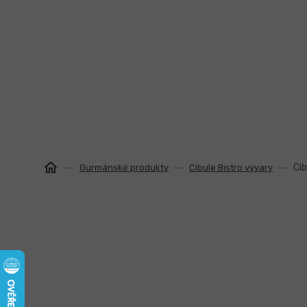
Přejít
na
obsah
Cib
Gurmánské produkty
Cibule Bistro vývary