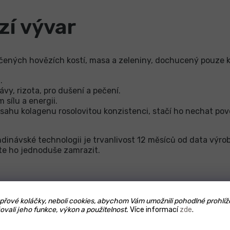
zí vývar
ečených hovězích kostí, masa a zeleniny, dochucený pouze 
i.
ávy, rizota, pro dušení a pečení.
 sílu a energii.
sahu kolagenu rosolovitou konzistenci, stačí ho nechat povo
andinávské technologii je trvanlivost 12 měsíců od data výro
te ho jednoduše zamrazit.
řové koláčky, neboli cookies, abychom Vám umožnili pohodlné prohlíž
ovali jeho funkce, výkon a použitelnost.
Více informací
zde
.