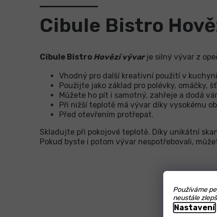
Cibule Bistro Hově
Cibule Bistro
Hovězí vývar
je silný vývar z op
Vhodný pro další kreativní použití v kuchyn
Použijte jako základ pro polévky, omáčky, šť
Můžete ho pít i samotný, zahřeje a dodá vám
Při nižší teplotě má vývar díky vysokému ob
Před otevřením protřepat.
Skladujte při pokojové teplotě. Díky unikátní sk
Pokud byste i potom vývar nespotřebovali, může
Používáme pep
neustále zlepš
Nastavení