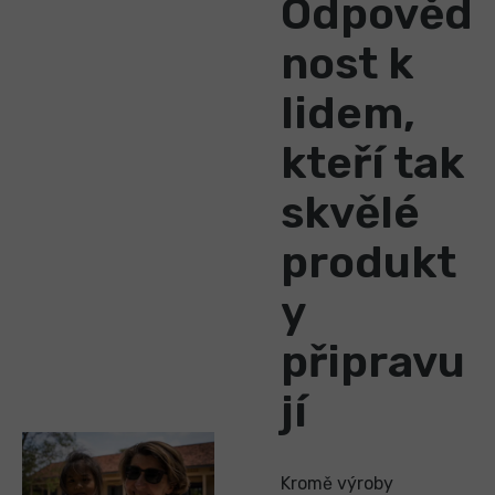
Odpověd
nost k
lidem,
kteří tak
skvělé
produkt
y
připravu
jí
Kromě výroby