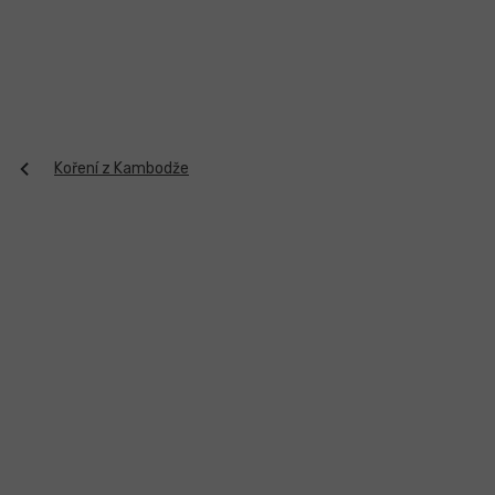
Přejít
na
obsah
Koření z Kambodže