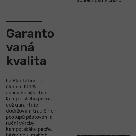
společností v oboru.
Garanto
vaná
kvalita
La Plantation je
členem KPPA -
asociace pěstitelů
Kampotského pepře,
což garantuje
dodržování tradičních
postupů pěstování a
ruční výroby
Kampotského pepře,
běžných u malých