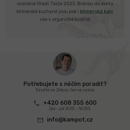
oceněné Great Taste 2023. Bránou do světa
khmerské kuchyně jsou pak i
khmerská kari
,
vše v organické kvalitě!
Z
á
p
a
t
Potřebujete s něčím poradit?
í
Ozvěte se Jirkovi, ten se vyzná
+420 608 355 600
info@kampot.cz