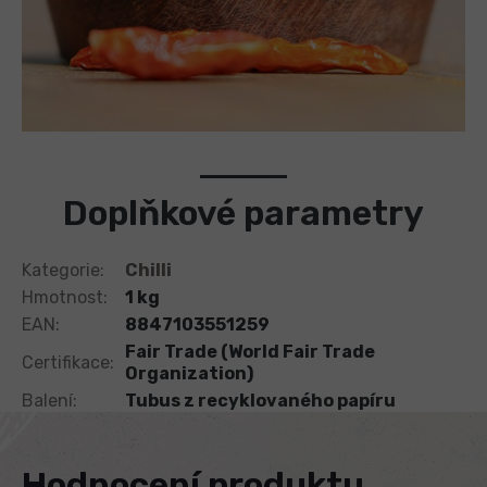
Doplňkové parametry
Kategorie
:
Chilli
Hmotnost
:
1 kg
EAN
:
8847103551259
Fair Trade (World Fair Trade
Certifikace
:
Organization)
Balení
:
Tubus z recyklovaného papíru
Hodnocení produktu