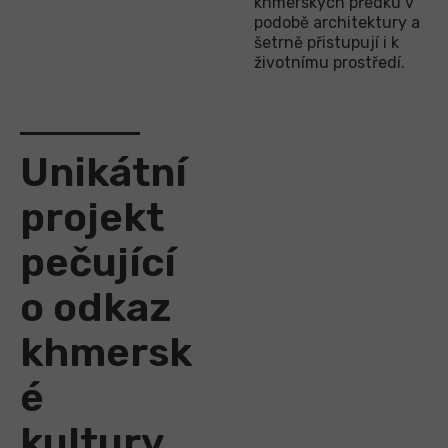
khmerských předků v
podobě architektury a
šetrně přistupují i k
životnímu prostředí.
Unikátní
projekt
pečující
o odkaz
khmersk
é
kultury