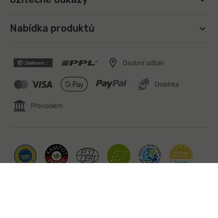
Nabídka produktů
Copyright 2026
Fair Trade Kampotský pepř a koření z
Kambodže | Kampot.cz
. Všechna práva vyhrazena.
Vytvořil Shoptet