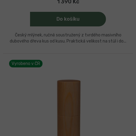
5,0
1 390 Kč
z
5
hvězdiček.
Do košíku
Český mlýnek, ručně soustružený z tvrdého masivního
dubového dřeva kus od kusu. Praktická velikost na stůl i do...
Vyrobeno v ČR