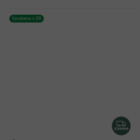
Vyrobeno v ČR
Z
ZDARMA
D