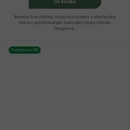
Do košíku
Ikonický tvar mlýnku, ručně soustružený z ořechového
dřeva v patentovaném tvaru dílny Český mlýnek.
Designový...
Vyrobeno v ČR