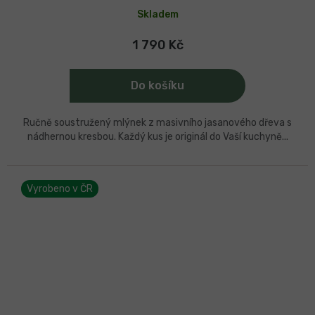
Skladem
1 790 Kč
Do košíku
Ručně soustružený mlýnek z masivního jasanového dřeva s
nádhernou kresbou. Každý kus je originál do Vaší kuchyně...
Vyrobeno v ČR