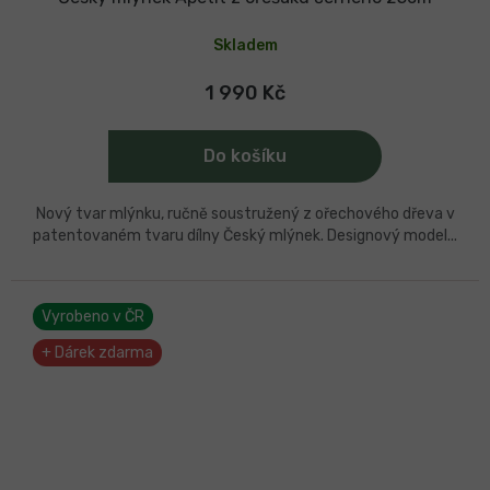
R
Skladem
M
A
1 990 Kč
Do košíku
Nový tvar mlýnku, ručně soustružený z ořechového dřeva v
patentovaném tvaru dílny Český mlýnek. Designový model...
Vyrobeno v ČR
+ Dárek zdarma