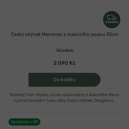
Z
ZDARMA
D
A
Český mlýnek Memories z masivního jasanu 30cm
R
Průměrné
hodnocení
M
Skladem
produktu
je
A
5,0
2 090 Kč
z
5
hvězdiček.
Do košíku
Ikonický tvar mlýnku, ručně soustružený z dubového dřeva
v patentovaném tvaru dílny Český mlýnek. Designový...
Vyrobeno v ČR