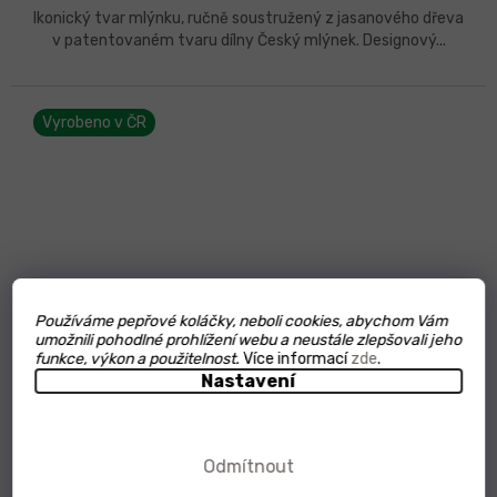
Ikonický tvar mlýnku, ručně soustružený z jasanového dřeva
v patentovaném tvaru dílny Český mlýnek. Designový...
Vyrobeno v ČR
Používáme pepřové koláčky, neboli cookies, abychom Vám
umožnili pohodlné prohlížení webu a neustále zlepšovali jeho
funkce, výkon a použitelnost.
Více informací
zde
.
Nastavení
Odmítnout
Z