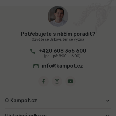
v
a
á
Z
c
n
á
í
í
p
p
r
a
v
t
Potřebujete s něčím poradit?
k
í
y
Ozvěte se Jirkovi, ten se vyzná
v
ý
+420 608 355 600
p
i
s
info@kampot.cz
u
O Kampot.cz
Užitečné odkazy