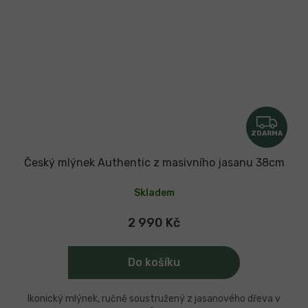
Z
ZDARMA
D
A
Český mlýnek Authentic z masivního jasanu 38cm
R
Skladem
M
A
2 990 Kč
Do košíku
Ikonický mlýnek, ručně soustružený z jasanového dřeva v