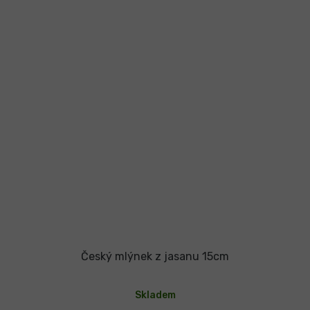
Český mlýnek z jasanu 15cm
Průměrné
hodnocení
Skladem
produktu