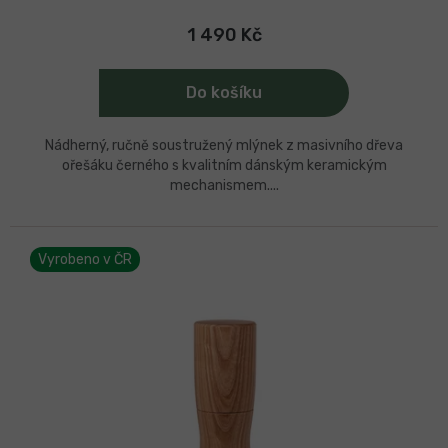
1 490 Kč
Do košíku
Nádherný, ručně soustružený mlýnek z masivního dřeva
ořešáku černého s kvalitním dánským keramickým
mechanismem....
Vyrobeno v ČR