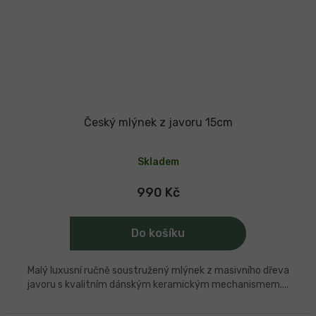
Český mlýnek z javoru 15cm
Průměrné
hodnocení
Skladem
produktu
je
5,0
990 Kč
z
5
hvězdiček.
Do košíku
Malý luxusní ručně soustružený mlýnek z masivního dřeva
javoru s kvalitním dánským keramickým mechanismem....