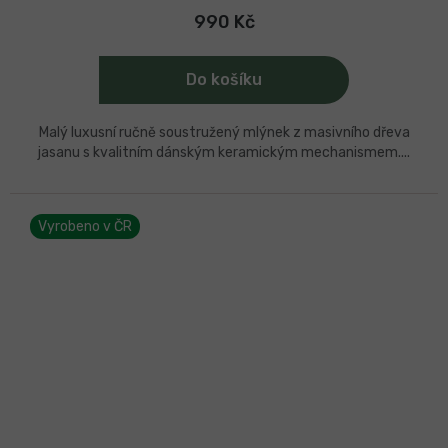
je
5,0
990 Kč
z
5
hvězdiček.
Do košíku
Malý luxusní ručně soustružený mlýnek z masivního dřeva
jasanu s kvalitním dánským keramickým mechanismem....
Vyrobeno v ČR