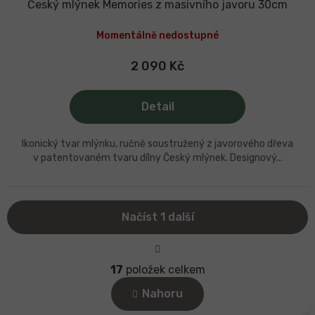
A
Český mlýnek Memories z masivního javoru 30cm
R
Momentálně nedostupné
M
A
2 090 Kč
Detail
Ikonický tvar mlýnku, ručně soustružený z javorového dřeva
v patentovaném tvaru dílny Český mlýnek. Designový...
Načíst 1 další
S
t
O
r
17
položek celkem
v
á
l
n
Nahoru
k
á
o
d