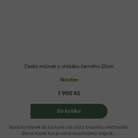
Český mlýnek z ořešáku černého 25cm
Skladem
1 900 Kč
Do košíku
Ikonický mlýnek do kuchyně i na stůl z tmavého ořechového
dřeva. Každý kus je ručně soustružený originál....