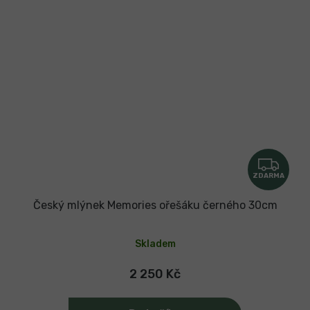
Z
ZDARMA
D
A
Český mlýnek Memories ořešáku černého 30cm
R
Průměrné
hodnocení
M
Skladem
produktu
je
A
5,0
2 250 Kč
z
5
hvězdiček.