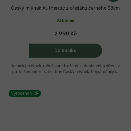
A
Český mlýnek Authentic z ořešáku černého 38cm
R
Skladem
M
A
2 990 Kč
Do košíku
Ikonický mlýnek, ručně soustružený z ořechového dřeva v
patentovaném tvaru dílny Český mlýnek. Nejnáročnější...
Vyrobeno v ČR