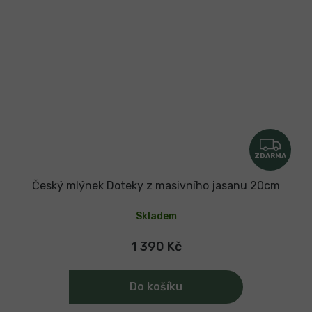
Z
ZDARMA
D
A
Český mlýnek Doteky z masivního jasanu 20cm
R
Skladem
M
A
1 390 Kč
Do košíku