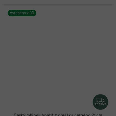
Vyrobeno v ČR
Z
ZDARMA
D
A
Český mlýnek Apetit z ořešáku černého 25cm