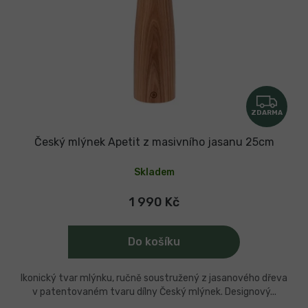
Z
ZDARMA
D
A
Český mlýnek Apetit z masivního jasanu 25cm
R
Skladem
M
A
1 990 Kč
Do košíku
Ikonický tvar mlýnku, ručně soustružený z jasanového dřeva
v patentovaném tvaru dílny Český mlýnek. Designový...