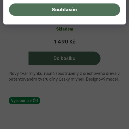
ZDARMA
D
Souhlasím
A
Český mlýnek Doteky z ořešáku černého 20cm
R
Skladem
M
A
1 490 Kč
Do košíku
Nový tvar mlýnku, ručně soustružený z ořechového dřeva v
patentovaném tvaru dílny Český mlýnek. Designový model...
Vyrobeno v ČR