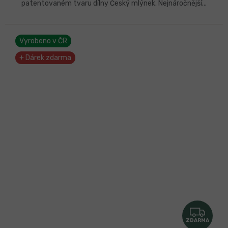
patentovaném tvaru dílny Český mlýnek. Nejnáročnější...
Vyrobeno v ČR
+ Dárek zdarma
Z
ZDARMA
D