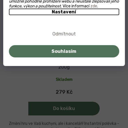
umožnili pohodlné prohlížení webu a neustále zlepšovali jeho
funkce, výkon a použitelnost.
Více informací
zde
.
Nastavení
Odmítnout
Souhlasím
BIO Wiener Miso Umami pasta na polévky a ramen
200g
Skladem
279 Kč
Do košíku
Změní hru ve Vaší kuchyni, ale i kanceláři! Instantní polévka -