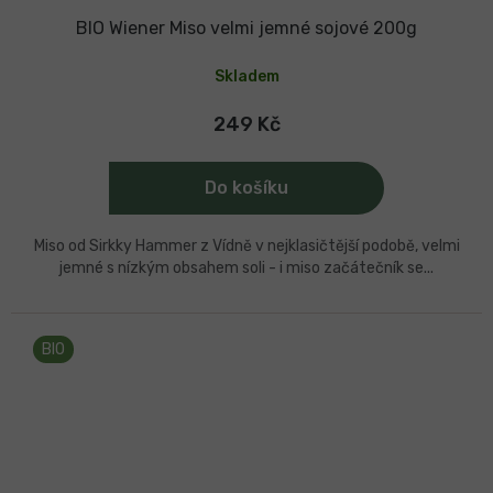
BIO Wiener Miso velmi jemné sojové 200g
Skladem
249 Kč
Do košíku
Miso od Sirkky Hammer z Vídně v nejklasičtější podobě, velmi
jemné s nízkým obsahem soli - i miso začátečník se...
BIO