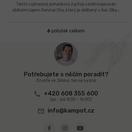
Tento výjimečný pohankový čaj Koji vznikl inspirován
obilným čajem Genmai Cha, který je oblíbený v Asii. Díky...
6
položek celkem
O
v
l
Z
á
á
d
p
a
a
c
t
í
Potřebujete s něčím poradit?
í
p
Ozvěte se Jirkovi, ten se vyzná
r
v
+420 608 355 600
k
y
v
info@kampot.cz
ý
p
i
s