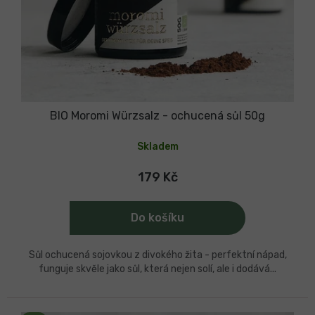
BIO Moromi Würzsalz - ochucená sůl 50g
Skladem
179 Kč
Do košíku
Sůl ochucená sojovkou z divokého žita - perfektní nápad,
funguje skvěle jako sůl, která nejen solí, ale i dodává...