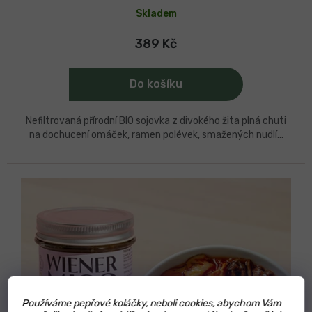
Skladem
389 Kč
Do košíku
Nefiltrovaná přírodní BIO sojovka z divokého žita plná chuti
na dochucení omáček, ramen polévek, smažených nudlí...
Používáme pepřové koláčky, neboli cookies, abychom Vám