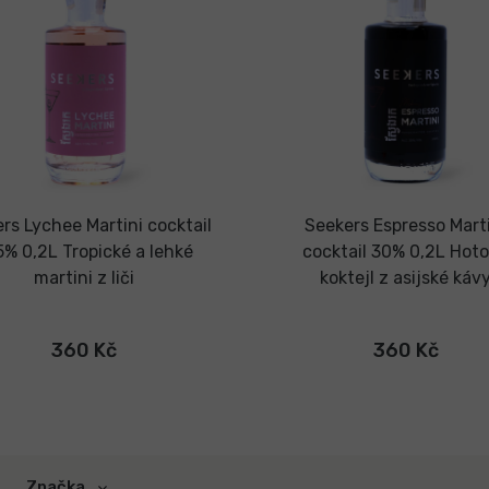
rs Lychee Martini cocktail
Seekers Espresso Mart
,5% 0,2L
Tropické a lehké
cocktail 30% 0,2L
Hoto
martini z liči
koktejl z asijské káv
360 Kč
360 Kč
Značka