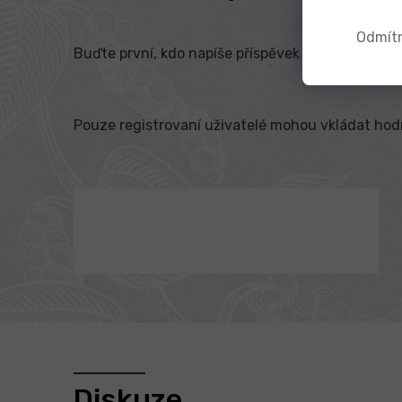
Odmít
Buďte první, kdo napíše příspěvek k této položce.
Pouze registrovaní uživatelé mohou vkládat ho
Diskuze