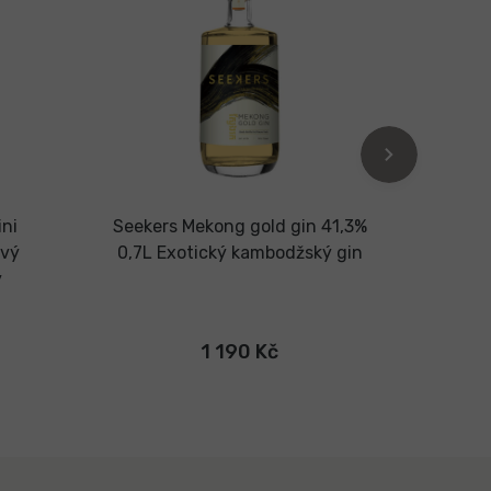
ini
Seekers Mekong gold gin 41,3%
Seeke
vý
0,7L
Exotický kambodžský gin
y
1 190 Kč