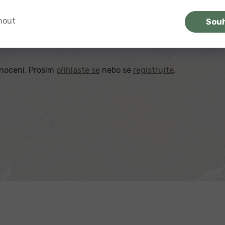
nout
Sou
dnocení. Prosím
přihlaste se
nebo se
registrujte
.