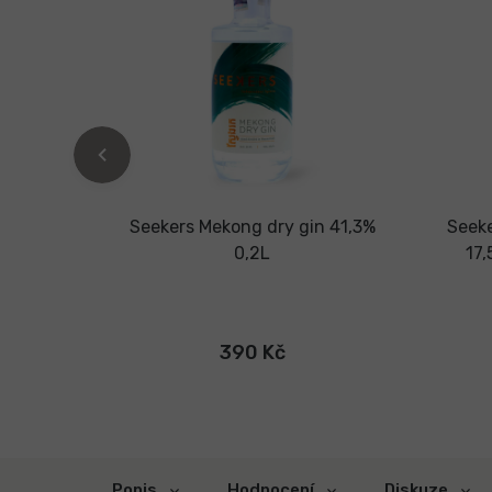
tini
Seekers Mekong dry gin 41,3%
Seeke
tový
0,2L
17
vy
390 Kč
Popis
Hodnocení
Diskuze