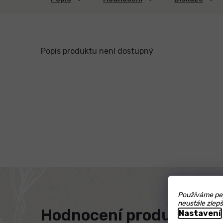
Popis produktu není dostupný
Používáme pep
neustále zlepš
Hodnocení produktu
Nastavení