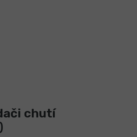
ači chutí
)