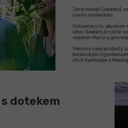
Jsme hledači (seekers), n
novým myšlenkám.
Usilujeme o to, abychom se
láhev Seekers je ručně v
vedením Marca a jeho man
Všechny naše produkty js
botanickými ingrediencemi
chutí Kambodže a Mekong
r s dotekem