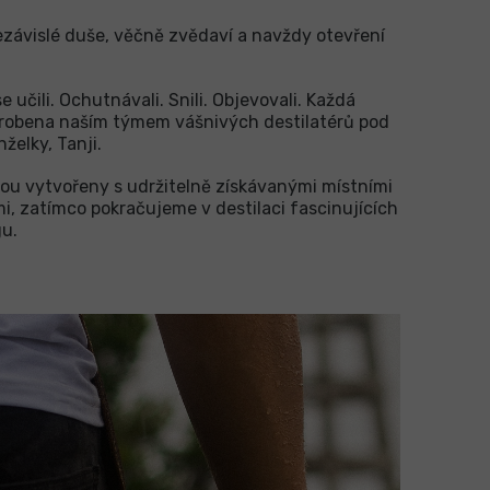
ezávislé duše, věčně zvědaví a navždy otevření
 učili. Ochutnávali. Snili. Objevovali. Každá
yrobena naším týmem vášnivých destilatérů pod
želky, Tanji.
ou vytvořeny s udržitelně získávanými místními
, zatímco pokračujeme v destilaci fascinujících
u.