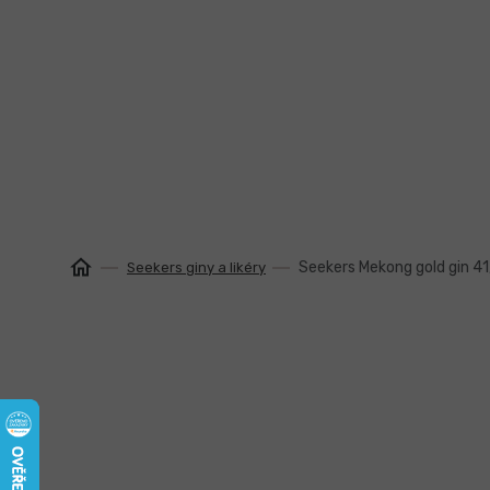
Přejít
na
obsah
Seekers Mekong gold gin 41
Seekers giny a likéry