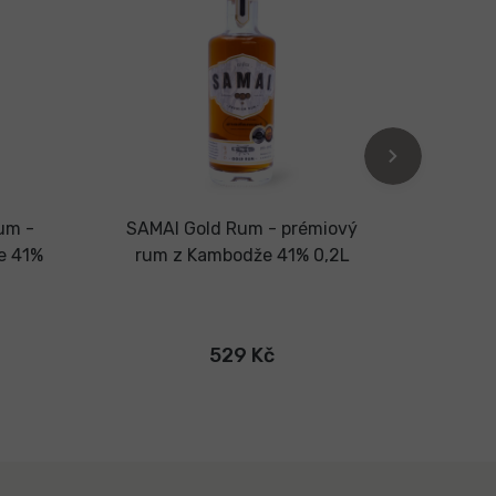
um -
SAMAI Gold Rum - prémiový
SAM
e 41%
rum z Kambodže 41% 0,2L
prémi
529 Kč