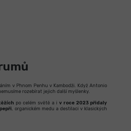
 rumů
ahvováním v Phnom Penhu v Kambodži. Když Antonio
 nemusíme rozebírat jejich další myšlenky.
těžích
po celém světě a i
v roce 2023 přidaly
pepři
, organickém medu a destilaci v klasických