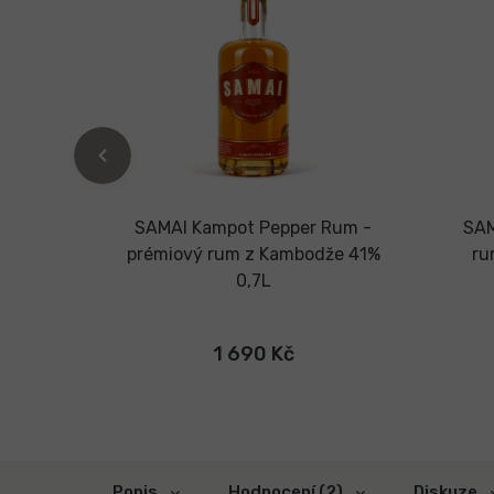
,7L +
SAMAI Kampot Pepper Rum -
SAM
e 0,2L
prémiový rum z Kambodže 41%
ru
0,7L
1 690 Kč
Popis
Hodnocení (2)
Diskuze