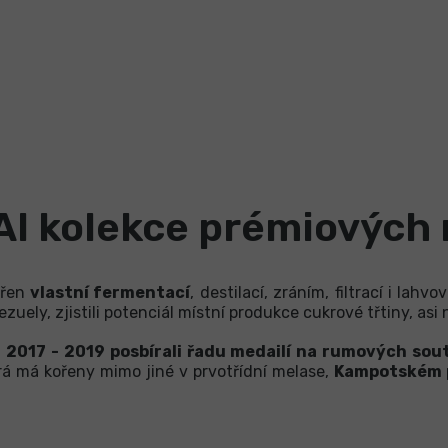
I kolekce prémiových
ořen
vlastní fermentací
, destilací, zráním, filtrací i l
ely, zjistili potenciál místní produkce cukrové třtiny, asi
h
2017 - 2019 posbírali řadu medailí na rumových sou
erá má kořeny mimo jiné v prvotřídní melase,
Kampotském 