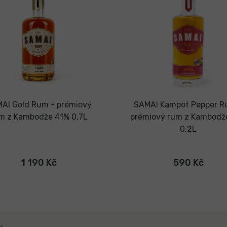
AI Gold Rum - prémiový
SAMAI Kampot Pepper R
m z Kambodže 41% 0,7L
prémiový rum z Kambodž
0,2L
1 190 Kč
590 Kč