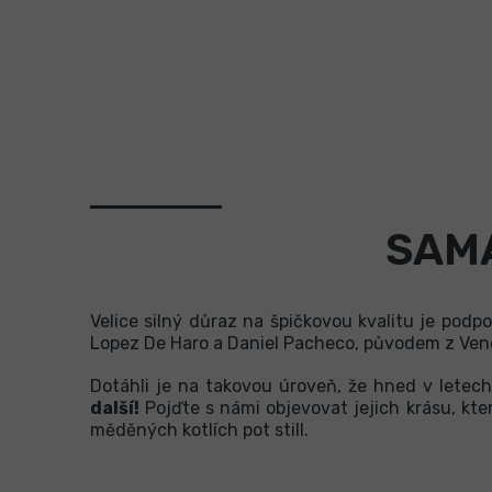
SAMA
Velice silný důraz na špičkovou kvalitu je podp
Lopez De Haro a Daniel Pacheco, původem z Venezu
Dotáhli je na takovou úroveň, že
hned v letec
další!
Pojďte s námi objevovat jejich krásu, kt
měděných kotlích pot still.