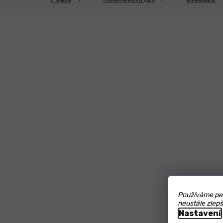
lehce sladký
Používáme pep
kořenitým závěrem
neustále zlepš
Nastavení