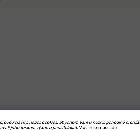
m úvodem a
řové koláčky, neboli cookies, abychom Vám umožnili pohodlné prohlíž
ovali jeho funkce, výkon a použitelnost.
Více informací
zde
.