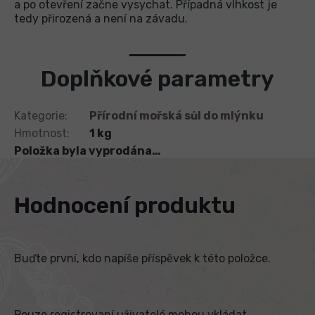
a po otevření začne vysychat. Případná vlhkost je
tedy přirozená a není na závadu.
Doplňkové parametry
Kategorie
:
Přírodní mořská sůl do mlýnku
Hmotnost
:
1 kg
Položka byla vyprodána…
Hodnocení produktu
Buďte první, kdo napíše příspěvek k této položce.
Pouze registrovaní uživatelé mohou vkládat