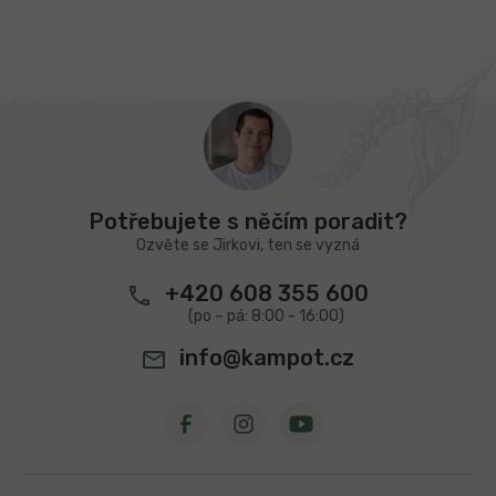
Z
á
p
a
t
Potřebujete s něčím poradit?
í
Ozvěte se Jirkovi, ten se vyzná
+420 608 355 600
info@kampot.cz