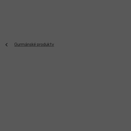
Přejít
na
obsah
Gurmánské produkty