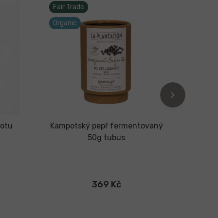
Fair Trade
Fair T
Organic
Organi
potu
Kampotský pepř fermentovaný
Kamp
50g tubus
369 Kč