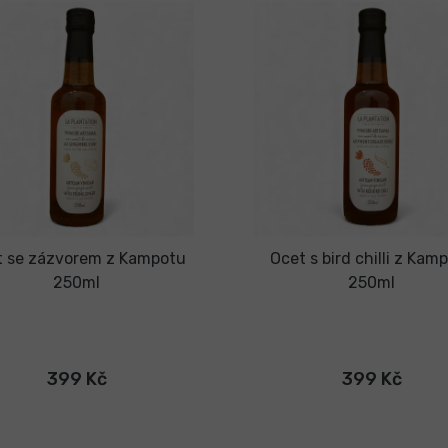
t se zázvorem z Kampotu
Ocet s bird chilli z Kam
250ml
250ml
399 Kč
399 Kč