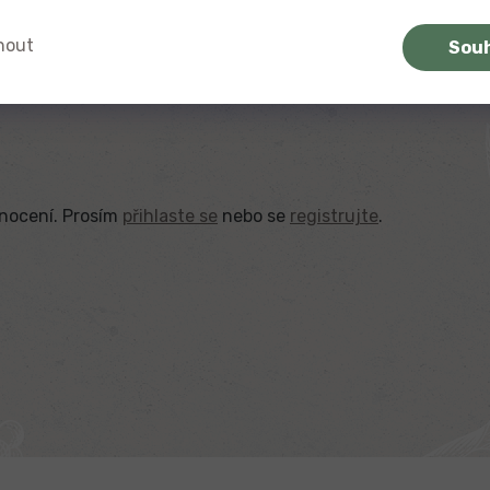
nout
Sou
dnocení. Prosím
přihlaste se
nebo se
registrujte
.