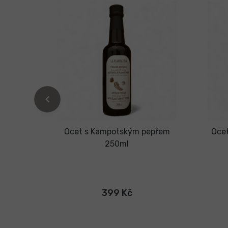
auce -
Ocet s Kampotským pepřem
Oce
erného
250ml
 z
399 Kč