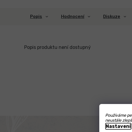
Popis
Hodnocení
Diskuze
Popis produktu není dostupný
Používáme pep
neustále zlepš
Nastavení