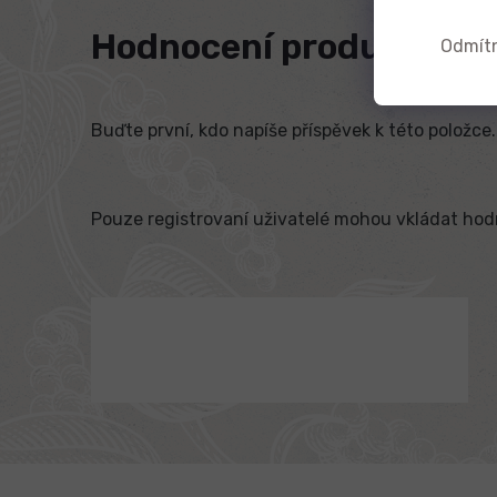
Hodnocení produktu
Odmít
Buďte první, kdo napíše příspěvek k této položce.
Pouze registrovaní uživatelé mohou vkládat ho