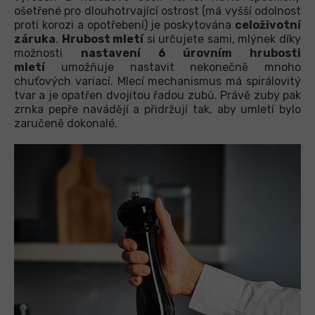
ošetřené pro dlouhotrvající ostrost (má vyšší odolnost
proti korozi a opotřebení) je poskytována
celoživotní
záruka
.
Hrubost mletí
si určujete sami, mlýnek díky
možnosti
nastavení 6 úrovním hrubosti
mletí
umožňuje nastavit nekonečně mnoho
chuťových variací. Mlecí mechanismus má spirálovitý
tvar a je opatřen dvojitou řadou zubů. Právě zuby pak
zrnka pepře navádějí a přidržují tak, aby umletí bylo
zaručeně dokonalé.