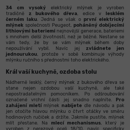
34 cm vysoký
elektrický mlýnek je vyroben
tradičně
z bukového dřeva
, edice v
lesklém
černém laku
. Jedná se však o
první elektrický
mlýnek
společnosti Peugeot,
poháněný dobíjecími
lithiovými bateriemi
nejnovější generace, bateriemi
s mnohem delší životností, než je běžné. Nestane se
vám tedy, že by se vám mlýnek během doby
nepoužívání vybil. Navíc jej
zvládnete jen
jednou
rukou
, protože v sobě kombinuje výhody
mlýnku ručního s přednostmi toho elektrického.
Král vaší kuchyně, ozdoba stolu
Nádherně lesklý, černý mlýnek z bukového dřeva se
stane nejen ozdobou vaší kuchyně, ale také
nepostradatelným pomocníkem. Po odšroubování
označené vrchní části jej snadno naplníte.
Pro
zahájení mletí
mlýnek
nabijete
dle návodu a pak
jen otočíte hlavou mlýnku o čtvrt otáčky ve směru
hodinových ručiček a držíte. Jakmile pustíte, mlýnek
mlít přestane. Na
mlecí mechanismus
, který je
vyroben z nerezové oceli 18/10, navíc specificky