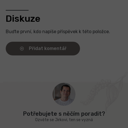
Diskuze
Buďte první, kdo napíše příspěvek k této položce.
Přidat komentář
Z
á
p
a
t
Potřebujete s něčím poradit?
í
Ozvěte se Jirkovi, ten se vyzná