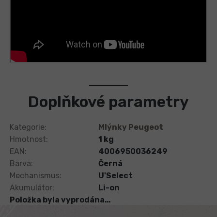
Doplňkové parametry
Kategorie
:
Mlýnky Peugeot
Hmotnost
:
1 kg
EAN
:
4006950036249
Barva
:
Černá
Mechanismus
:
U'Select
Akumulátor
:
Li-on
Položka byla vyprodána…